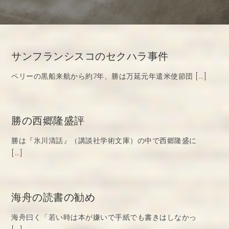
サンフランシスコのセクハラ事件
ペリーの黒船来航から約7年、勝は万延元年遣米使節団 […]
勝の西郷隆盛評
勝は『氷川清話』（講談社学術文庫）の中で西郷隆盛に
[…]
海舟の読書の勧め
海舟曰く「若い時は本が嫌いで手紙でも書きはしなかっ