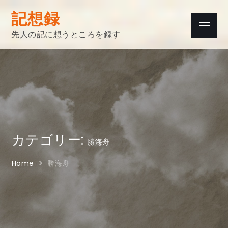
Skip
記想録
to
Menu
content
先人の記に想うところを録す
カテゴリー:
勝海舟
Home
勝海舟