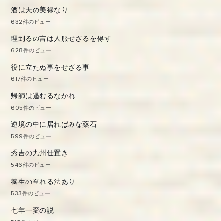
酒は天の美禄なり
632件のビュー
理到るの言は人服せざるを得ず
628件のビュー
役に立たぬ事をせざる事
617件のビュー
帰師は遏むるなかれ
605件のビュー
逆境の中に居ればみな薬石
599件のビュー
秀吉の九州仕置き
546件のビュー
養生の至れる法あり
533件のビュー
七年一変の説