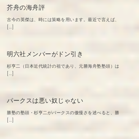
芥舟の海舟評
古今の英傑は、時には策略を用います。最近で言えば、
[…]
明六社メンバーがドン引き
杉亨二（日本近代統計の祖であり、元勝海舟塾塾頭）は
[…]
パークスは悪い奴じゃない
勝塾の塾頭・杉亨二がパークスの傲慢さを述べると、勝
[…]