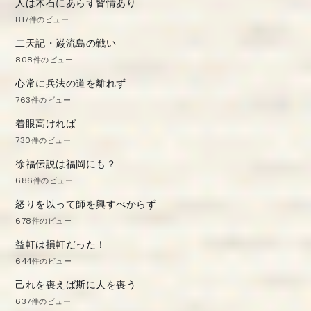
人は木石にあらず皆情あり
817件のビュー
二天記・巌流島の戦い
808件のビュー
心常に兵法の道を離れず
763件のビュー
着眼高ければ
730件のビュー
徐福伝説は福岡にも？
686件のビュー
怒りを以って師を興すべからず
678件のビュー
益軒は損軒だった！
644件のビュー
己れを喪えば斯に人を喪う
637件のビュー