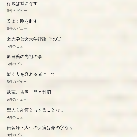
行蔵は我に存す
6件のビュー
柔よく剛を制す
6件のビュー
女大学と女大学評論 その①
5件のビュー
原田氏の先祖の事
5件のビュー
能く人を容れる者にして
5件のビュー
武蔵、吉岡一門と乱闘
5件のビュー
聖人も如何ともすることなし
4件のビュー
伝習録・人生の大病は傲の字なり
4件のビュー