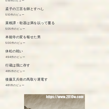
518件のビュー
孟子の三言を師とすべし
510件のビュー
菜根譚・欹器は満を以って覆る
505件のビュー
本能寺の変を報せた男
500件のビュー
休松の戦い
494件のビュー
行蔵は我に存す
485件のビュー
後藤又兵衛の馬取り逐電す
481件のビュー