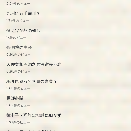
2.2k件のビュー
九州にも千歳川？
1.7k件のビュー
例えば卒然の如し
1k件のビュー
俗明院の由来
0.9k件のビュー
天仰実相円満之兵法逝去不絶
0.9k件のビュー
馬耳東風って李白の言葉!?
865件のビュー
囲師必闕
862件のビュー
韓非子・巧詐は拙誠に如かず
827件のビュー