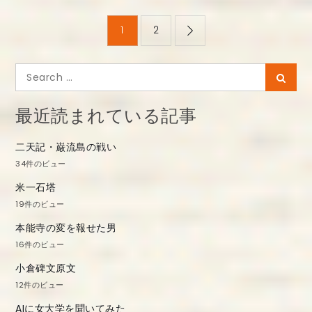
投
1
2
稿
ナ
Search
Searc
ビ
for:
ゲ
最近読まれている記事
ー
二天記・巌流島の戦い
シ
34件のビュー
ョ
米一石塔
ン
19件のビュー
本能寺の変を報せた男
16件のビュー
小倉碑文原文
12件のビュー
AIに女大学を聞いてみた