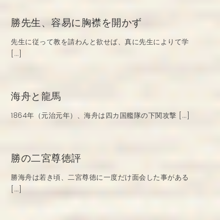
勝先生、容易に胸襟を開かず
先生に従って教を請わんと欲せば、真に先生によりて学
[…]
海舟と龍馬
1864年（元治元年）、海舟は四カ国艦隊の下関攻撃 […]
勝の二宮尊徳評
勝海舟は若き頃、二宮尊徳に一度だけ面会した事がある
[…]