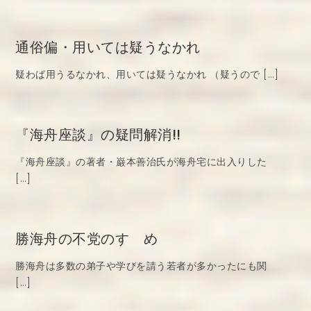
通俗偏・用いては疑うなかれ
疑わば用うるなかれ、用いては疑うなかれ （疑うので […]
『海舟座談』の疑問解消!!
『海舟座談』の著者・巌本善治氏が海舟宅に出入りした
[…]
勝海舟の不党のすゝめ
勝海舟は多数の弟子や学びを請う若者が多かったにも関
[…]