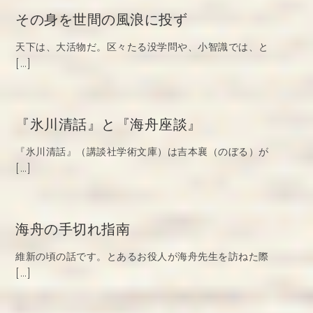
その身を世間の風浪に投ず
天下は、大活物だ。区々たる没学問や、小智識では、と
[…]
『氷川清話』と『海舟座談』
『氷川清話』（講談社学術文庫）は吉本襄（のぼる）が
[…]
海舟の手切れ指南
維新の頃の話です。とあるお役人が海舟先生を訪ねた際
[…]