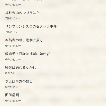
8件のビュー
風林火山のつづきは？
7件のビュー
サンフランシスコのセクハラ事件
7件のビュー
本能寺の報、毛利に届く
6件のビュー
韓非子・巧詐は拙誠に如かず
6件のビュー
帰師は遏むるなかれ
6件のビュー
例えば卒然の如し
6件のビュー
囲師必闕
6件のビュー