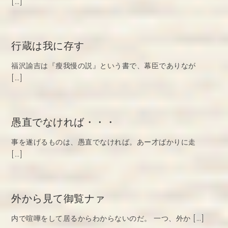
[…]
行蔵は我に存す
福沢諭吉は『瘦我慢の説』という書で、幕臣でありなが
[…]
愚直でなければ・・・
事を遂げるものは、愚直でなければ。あー才ばかりに走
[…]
外から見て御覧ナァ
内で喧嘩をして居るからわからないのだ。 一つ、外か […]