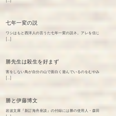
[…]
七年一変の説
ワシはもと西洋人の言うた七年一変の説ネ。アレを信じ
[…]
勝先生は殺生を好まず
害をしない鳥が自分の山で面白く遊んでいるのをむやみ
[…]
勝と伊藤博文
岩波文庫『新訂海舟座談』の付録には勝の使用人・森田