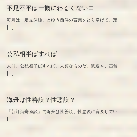
不足不平は一概にわるくないヨ
海舟は「定見深睡」とゆう西洋の言葉をとり挙げて、定
[…]
公私相半ばすれば
人は、公私相半ばすれば、大変なものだ。釈迦や、基督
[…]
海舟は性善説？性悪説？
『新訂海舟座談』で海舟は性善説、性悪説に言及してい
[…]