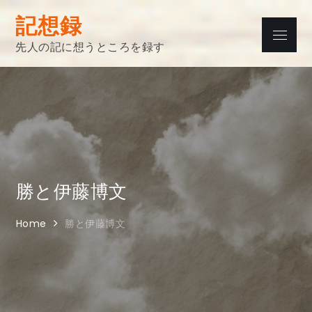
Skip
記想録
to
Menu
content
先人の記に想うところを録す
勝と伊藤博文
Home
勝と伊藤博文