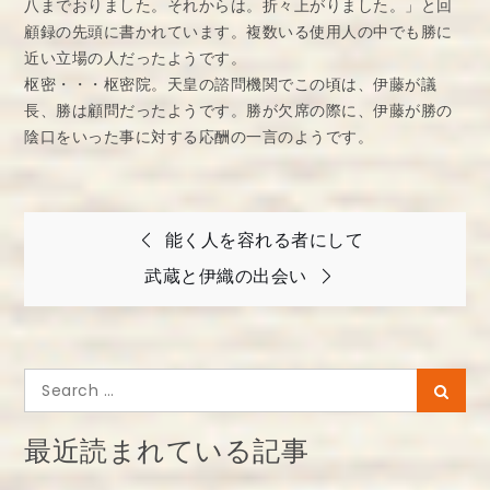
八までおりました。それからは。折々上がりました。」と回
顧録の先頭に書かれています。複数いる使用人の中でも勝に
近い立場の人だったようです。
枢密・・・枢密院。天皇の諮問機関でこの頃は、伊藤が議
長、勝は顧問だったようです。勝が欠席の際に、伊藤が勝の
陰口をいった事に対する応酬の一言のようです。
投
能く人を容れる者にして
稿
武蔵と伊織の出会い
ナ
ビ
ゲ
Search
Searc
ー
for:
シ
最近読まれている記事
ョ