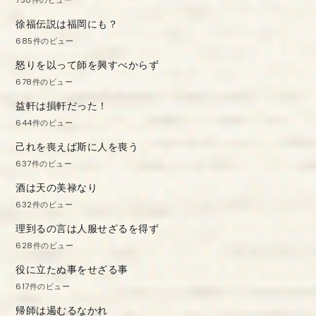
徐福伝説は福岡にも？
685件のビュー
怒りを以って師を興すべからず
678件のビュー
益軒は損軒だった！
644件のビュー
己れを喪えば斯に人を喪う
637件のビュー
酒は天の美禄なり
632件のビュー
理到るの言は人服せざるを得ず
628件のビュー
役に立たぬ事をせざる事
617件のビュー
帰師は遏むるなかれ