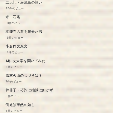
二天記・巌流島の戦い
ン
25件のビュー
米一石塔
18件のビュー
本能寺の変を報せた男
16件のビュー
小倉碑文原文
12件のビュー
AIに女大学を聞いてみた
8件のビュー
風林火山のつづきは？
7件のビュー
韓非子・巧詐は拙誠に如かず
6件のビュー
例えば卒然の如し
6件のビュー