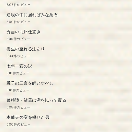
605件のビュー
逆境の中に居ればみな薬石
599件のビュー
秀吉の九州仕置き
546件のビュー
養生の至れる法あり
533件のビュー
七年一変の説
518件のビュー
孟子の三言を師とすべし
510件のビュー
菜根譚・欹器は満を以って覆る
505件のビュー
本能寺の変を報せた男
500件のビュー