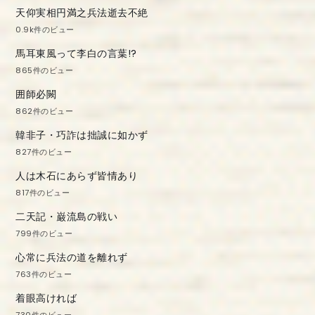
天仰実相円満之兵法逝去不絶
0.9k件のビュー
馬耳東風って李白の言葉!?
865件のビュー
囲師必闕
862件のビュー
韓非子・巧詐は拙誠に如かず
827件のビュー
人は木石にあらず皆情あり
817件のビュー
二天記・巌流島の戦い
799件のビュー
心常に兵法の道を離れず
763件のビュー
着眼高ければ
730件のビュー