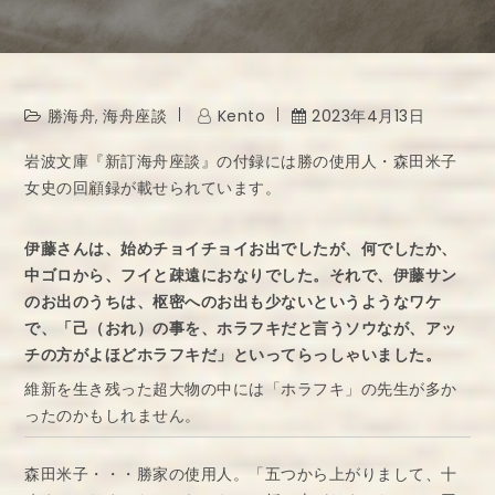
勝海舟
,
海舟座談
Kento
2023年4月13日
岩波文庫『新訂海舟座談』の付録には勝の使用人・森田米子
女史の回顧録が載せられています。
伊藤さんは、始めチョイチョイお出でしたが、何でしたか、
中ゴロから、フイと疎遠におなりでした。それで、伊藤サン
のお出のうちは、枢密へのお出も少ないというようなワケ
で、「己（おれ）の事を、ホラフキだと言うソウなが、アッ
チの方がよほどホラフキだ」といってらっしゃいました。
維新を生き残った超大物の中には「ホラフキ」の先生が多か
ったのかもしれません。
森田米子・・・勝家の使用人。「五つから上がりまして、十