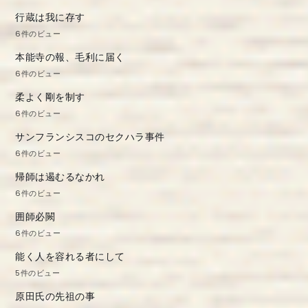
行蔵は我に存す
6件のビュー
本能寺の報、毛利に届く
6件のビュー
柔よく剛を制す
6件のビュー
サンフランシスコのセクハラ事件
6件のビュー
帰師は遏むるなかれ
6件のビュー
囲師必闕
6件のビュー
能く人を容れる者にして
5件のビュー
原田氏の先祖の事