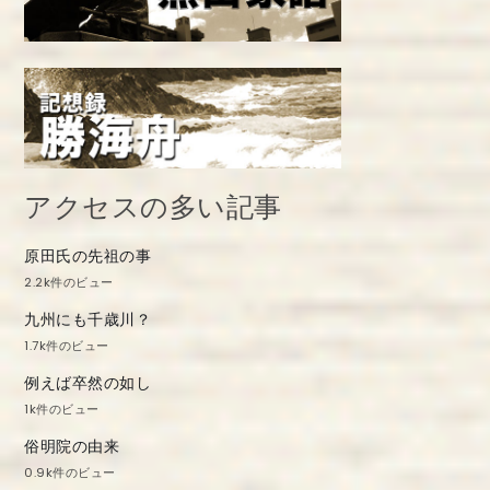
アクセスの多い記事
原田氏の先祖の事
2.2k件のビュー
九州にも千歳川？
1.7k件のビュー
例えば卒然の如し
1k件のビュー
俗明院の由来
0.9k件のビュー