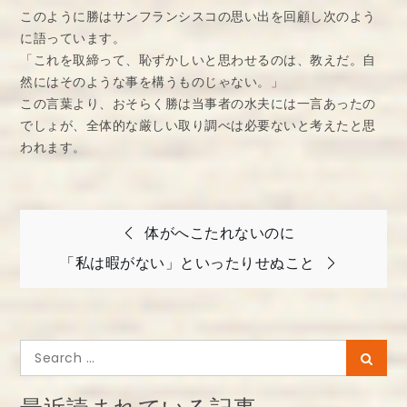
このように勝はサンフランシスコの思い出を回顧し次のよう
に語っています。
「これを取締って、恥ずかしいと思わせるのは、教えだ。自
然にはそのような事を構うものじゃない。」
この言葉より、おそらく勝は当事者の水夫には一言あったの
でしょが、全体的な厳しい取り調べは必要ないと考えたと思
われます。
投
体がへこたれないのに
稿
「私は暇がない」といったりせぬこと
ナ
ビ
ゲ
Search
Searc
ー
for:
シ