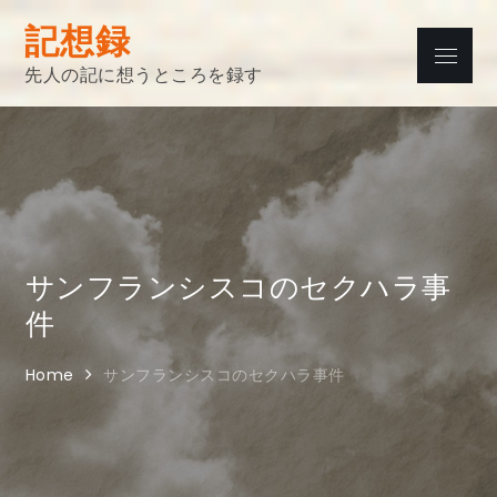
Skip
記想録
to
Menu
content
先人の記に想うところを録す
サンフランシスコのセクハラ事
件
Home
サンフランシスコのセクハラ事件