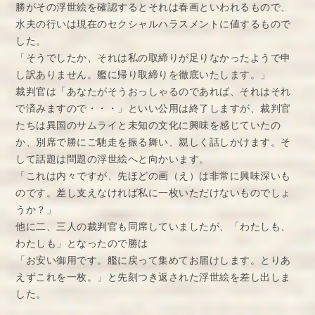
勝がその浮世絵を確認するとそれは春画といわれるもので、
水夫の行いは現在のセクシャルハラスメントに値するもので
した。
「そうでしたか、それは私の取締りが足りなかったようで申
し訳ありません。艦に帰り取締りを徹底いたします。」
裁判官は「あなたがそうおっしゃるのであれば、それはそれ
で済みますので・・・」といい公用は終了しますが、裁判官
たちは異国のサムライと未知の文化に興味を感じていたの
か、別席で勝にご馳走を振る舞い、親しく話しかけます。そ
して話題は問題の浮世絵へと向かいます。
「これは内々ですが、先ほどの画（え）は非常に興味深いも
のです。差し支えなければ私に一枚いただけないものでしょ
うか？」
他に二、三人の裁判官も同席していましたが、「わたしも、
わたしも」となったので勝は
「お安い御用です。艦に戻って集めてお届けします。とりあ
えずこれを一枚。」と先刻つき返された浮世絵を差し出しま
した。