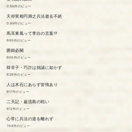
0.9k件のビュー
天仰実相円満之兵法逝去不絶
0.9k件のビュー
馬耳東風って李白の言葉!?
865件のビュー
囲師必闕
865件のビュー
韓非子・巧詐は拙誠に如かず
828件のビュー
人は木石にあらず皆情あり
817件のビュー
二天記・巌流島の戦い
812件のビュー
心常に兵法の道を離れず
764件のビュー