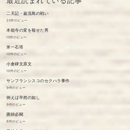
最近読まれている記事
ョ
二天記・巌流島の戦い
ン
23件のビュー
本能寺の変を報せた男
13件のビュー
米一石塔
10件のビュー
小倉碑文原文
10件のビュー
サンフランシスコのセクハラ事件
9件のビュー
例えば卒然の如し
9件のビュー
囲師必闕
8件のビュー