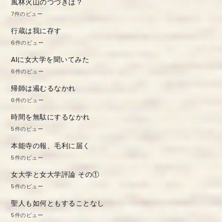
風林火山のつづきは？
7件のビュー
行蔵は我に存す
6件のビュー
AIに女大学を聞いてみた
6件のビュー
帰師は遏むるなかれ
6件のビュー
時間を無駄にするなかれ
5件のビュー
本能寺の報、毛利に届く
5件のビュー
女大学と女大学評論 その①
5件のビュー
聖人も如何ともすることなし
5件のビュー