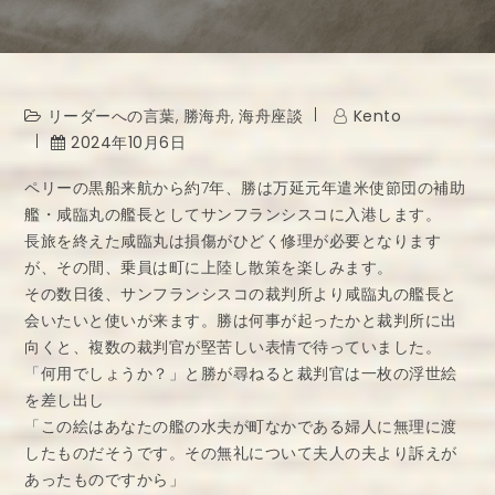
リーダーへの言葉
,
勝海舟
,
海舟座談
Kento
2024年10月6日
ペリーの黒船来航から約7年、勝は万延元年遣米使節団の補助
艦・咸臨丸の艦長としてサンフランシスコに入港します。
長旅を終えた咸臨丸は損傷がひどく修理が必要となります
が、その間、乗員は町に上陸し散策を楽しみます。
その数日後、サンフランシスコの裁判所より咸臨丸の艦長と
会いたいと使いが来ます。勝は何事が起ったかと裁判所に出
向くと、複数の裁判官が堅苦しい表情で待っていました。
「何用でしょうか？」と勝が尋ねると裁判官は一枚の浮世絵
を差し出し
「この絵はあなたの艦の水夫が町なかである婦人に無理に渡
したものだそうです。その無礼について夫人の夫より訴えが
あったものですから」