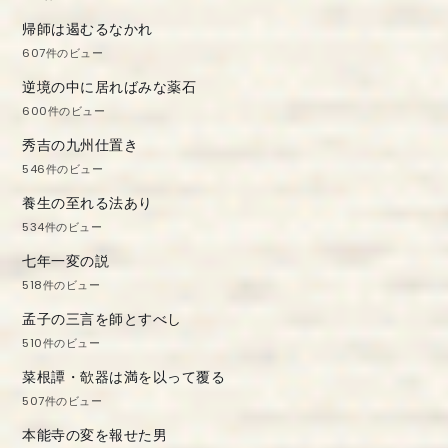
帰師は遏むるなかれ
607件のビュー
逆境の中に居ればみな薬石
600件のビュー
秀吉の九州仕置き
546件のビュー
養生の至れる法あり
534件のビュー
七年一変の説
518件のビュー
孟子の三言を師とすべし
510件のビュー
菜根譚・欹器は満を以って覆る
507件のビュー
本能寺の変を報せた男