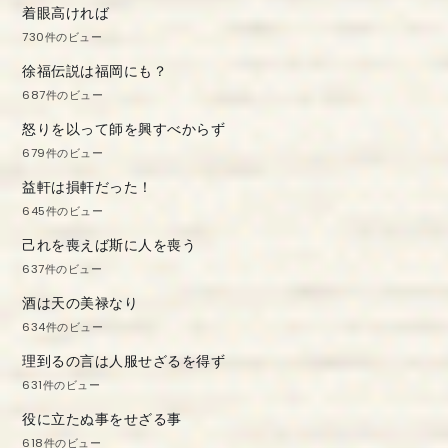
着眼高ければ
730件のビュー
徐福伝説は福岡にも？
687件のビュー
怒りを以って師を興すべからず
679件のビュー
益軒は損軒だった！
645件のビュー
己れを喪えば斯に人を喪う
637件のビュー
酒は天の美禄なり
634件のビュー
理到るの言は人服せざるを得ず
631件のビュー
役に立たぬ事をせざる事
618件のビュー