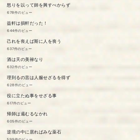
怒りを以って師を興すべからず
678件のビュー
益軒は損軒だった！
644件のビュー
己れを喪えば斯に人を喪う
637件のビュー
酒は天の美禄なり
632件のビュー
理到るの言は人服せざるを得ず
628件のビュー
役に立たぬ事をせざる事
617件のビュー
帰師は遏むるなかれ
605件のビュー
逆境の中に居ればみな薬石
599件のビュー