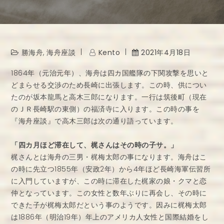
勝海舟
,
海舟座談
Kento
2021年4月18日
1864年（元治元年）、海舟は四カ国艦隊の下関攻撃を思いと
どまらせる交渉のため長崎に出張します。この時、供につい
たのが坂本龍馬と高木三郎になります。一行は筑後町（現在
のＪＲ長崎駅の東側）の福済寺に入ります。この時の事を
『海舟座談』で高木三郎は次の通り語っています。
「四カ月ほど滞在して、梶さんはその時の子サ。」
梶さんとは海舟の三男・梶梅太郎の事になります。海舟はこ
の時に先立つ1855年（安政2年）から4年ほど長崎海軍伝習所
に入門していますが、この時に滞在した梶家の娘・クマと恋
仲となっています。この女性と数年ぶりに再会し、その時に
できた子が梶梅太郎だという事のようです。因みに梶梅太郎
は1886年（明治19年）年上のアメリカ人女性と国際結婚をし