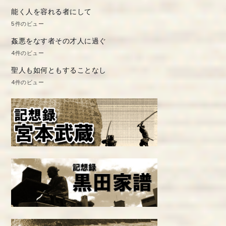
能く人を容れる者にして
5件のビュー
姦悪をなす者その才人に過ぐ
4件のビュー
聖人も如何ともすることなし
4件のビュー