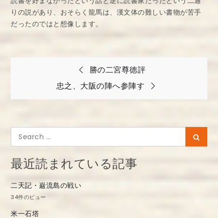
読書を好まなかったという話と逆に読書家だったという二通
りの説があり、おそらく龍馬は、漢文体の難しい書物が苦手
だったのではと想像します。
投
勝の二宮尊徳評
稿
忠之、大阪の陣へ参陣す
ナ
ビ
ゲ
Search
Searc
ー
for:
シ
最近読まれている記事
ョ
二天記・巌流島の戦い
ン
34件のビュー
米一石塔