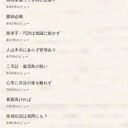
865件のビュー
囲師必闕
862件のビュー
韓非子・巧詐は拙誠に如かず
827件のビュー
人は木石にあらず皆情あり
817件のビュー
二天記・巌流島の戦い
808件のビュー
心常に兵法の道を離れず
763件のビュー
着眼高ければ
730件のビュー
徐福伝説は福岡にも？
686件のビュー