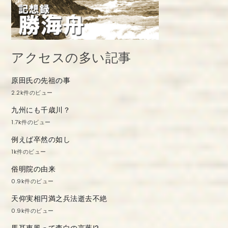
アクセスの多い記事
原田氏の先祖の事
2.2k件のビュー
九州にも千歳川？
1.7k件のビュー
例えば卒然の如し
1k件のビュー
俗明院の由来
0.9k件のビュー
天仰実相円満之兵法逝去不絶
0.9k件のビュー
馬耳東風って李白の言葉!?