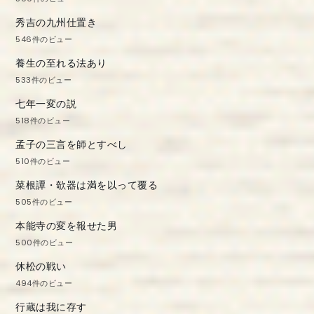
秀吉の九州仕置き
546件のビュー
養生の至れる法あり
533件のビュー
七年一変の説
518件のビュー
孟子の三言を師とすべし
510件のビュー
菜根譚・欹器は満を以って覆る
505件のビュー
本能寺の変を報せた男
500件のビュー
休松の戦い
494件のビュー
行蔵は我に存す