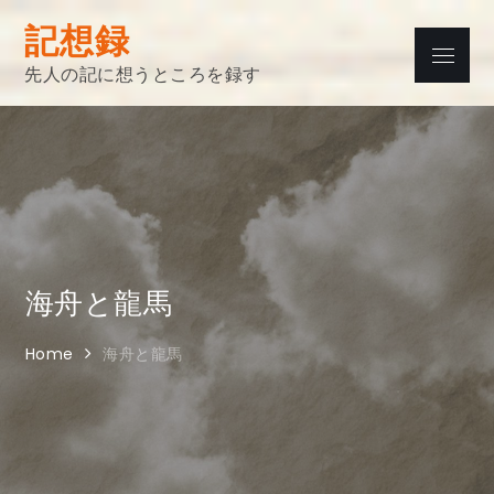
Skip
記想録
to
Menu
content
先人の記に想うところを録す
海舟と龍馬
Home
海舟と龍馬