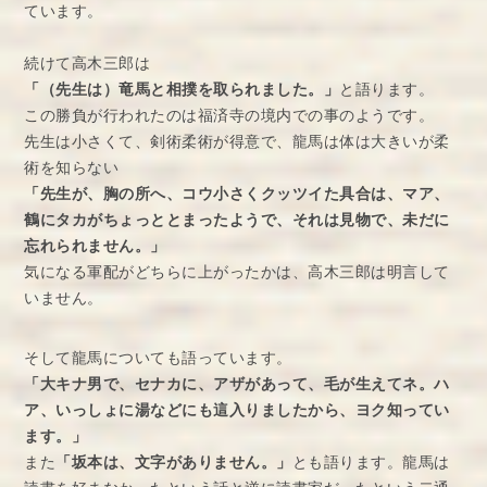
ています。
続けて高木三郎は
「（先生は）竜馬と相撲を取られました。」
と語ります。
この勝負が行われたのは福済寺の境内での事のようです。
先生は小さくて、剣術柔術が得意で、龍馬は体は大きいが柔
術を知らない
「先生が、胸の所へ、コウ小さくクッツイた具合は、マア、
鶴にタカがちょっととまったようで、それは見物で、未だに
忘れられません。」
気になる軍配がどちらに上がったかは、高木三郎は明言して
いません。
そして龍馬についても語っています。
「大キナ男で、セナカに、アザがあって、毛が生えてネ。ハ
ア、いっしょに湯などにも這入りましたから、ヨク知ってい
ます。」
また
「坂本は、文字がありません。」
とも語ります。龍馬は