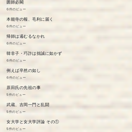
囲師必闕
6件のビュー
本能寺の報、毛利に届く
6件のビュー
帰師は遏むるなかれ
6件のビュー
韓非子・巧詐は拙誠に如かず
6件のビュー
例えば卒然の如し
6件のビュー
原田氏の先祖の事
5件のビュー
武蔵、吉岡一門と乱闘
5件のビュー
女大学と女大学評論 その①
5件のビュー