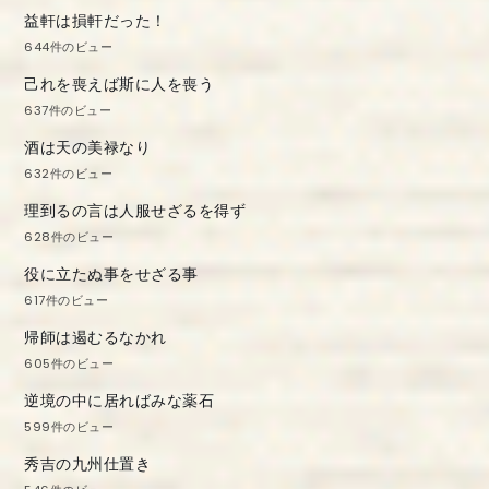
益軒は損軒だった！
644件のビュー
己れを喪えば斯に人を喪う
637件のビュー
酒は天の美禄なり
632件のビュー
理到るの言は人服せざるを得ず
628件のビュー
役に立たぬ事をせざる事
617件のビュー
帰師は遏むるなかれ
605件のビュー
逆境の中に居ればみな薬石
599件のビュー
秀吉の九州仕置き