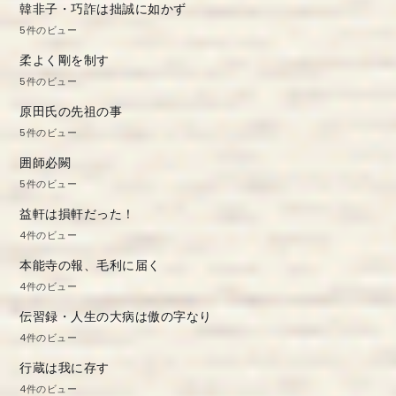
韓非子・巧詐は拙誠に如かず
5件のビュー
柔よく剛を制す
5件のビュー
原田氏の先祖の事
5件のビュー
囲師必闕
5件のビュー
益軒は損軒だった！
4件のビュー
本能寺の報、毛利に届く
4件のビュー
伝習録・人生の大病は傲の字なり
4件のビュー
行蔵は我に存す
4件のビュー