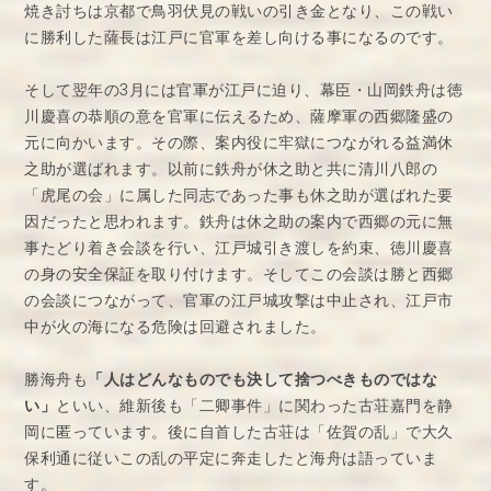
焼き討ちは京都で鳥羽伏見の戦いの引き金となり、この戦い
に勝利した薩長は江戸に官軍を差し向ける事になるのです。
そして翌年の3月には官軍が江戸に迫り、幕臣・山岡鉄舟は徳
川慶喜の恭順の意を官軍に伝えるため、薩摩軍の西郷隆盛の
元に向かいます。その際、案内役に牢獄につながれる益満休
之助が選ばれます。以前に鉄舟が休之助と共に清川八郎の
「虎尾の会」に属した同志であった事も休之助が選ばれた要
因だったと思われます。鉄舟は休之助の案内で西郷の元に無
事たどり着き会談を行い、江戸城引き渡しを約束、徳川慶喜
の身の安全保証を取り付けます。そしてこの会談は勝と西郷
の会談につながって、官軍の江戸城攻撃は中止され、江戸市
中が火の海になる危険は回避されました。
勝海舟も
「人はどんなものでも決して捨つべきものではな
い」
といい、維新後も「二卿事件」に関わった古荘嘉門を静
岡に匿っています。後に自首した古荘は「佐賀の乱」で大久
保利通に従いこの乱の平定に奔走したと海舟は語っていま
す。