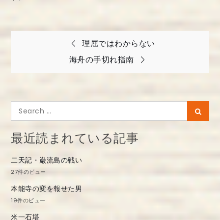
投
理屈ではわからない
稿
海舟の手切れ指南
ナ
ビ
ゲ
Search
Searc
ー
for:
シ
最近読まれている記事
ョ
二天記・巌流島の戦い
ン
27件のビュー
本能寺の変を報せた男
19件のビュー
米一石塔