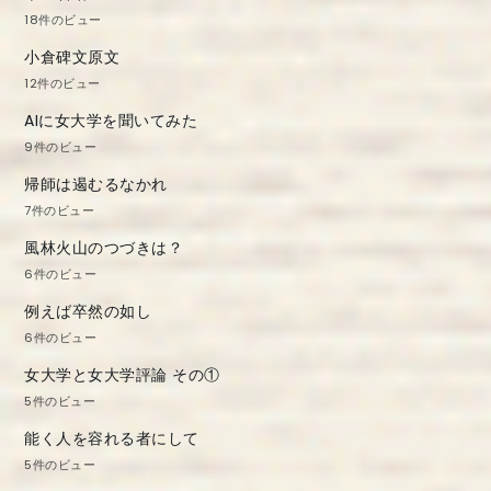
18件のビュー
小倉碑文原文
12件のビュー
AIに女大学を聞いてみた
9件のビュー
帰師は遏むるなかれ
7件のビュー
風林火山のつづきは？
6件のビュー
例えば卒然の如し
6件のビュー
女大学と女大学評論 その①
5件のビュー
能く人を容れる者にして
5件のビュー