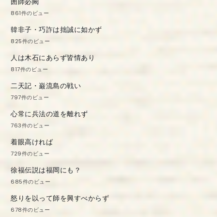
囲師必闕
861件のビュー
韓非子・巧詐は拙誠に如かず
825件のビュー
人は木石にあらず皆情あり
817件のビュー
二天記・巌流島の戦い
797件のビュー
心常に兵法の道を離れず
763件のビュー
着眼高ければ
729件のビュー
徐福伝説は福岡にも？
685件のビュー
怒りを以って師を興すべからず
678件のビュー