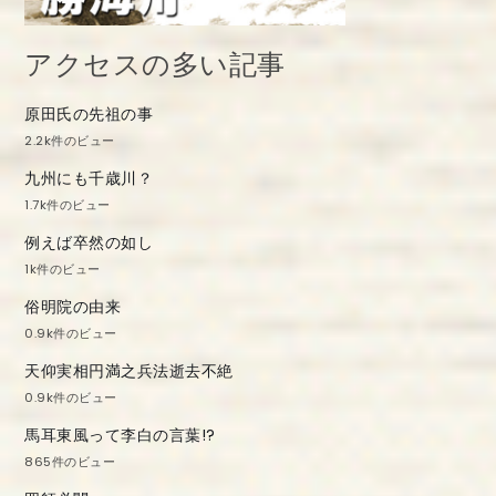
アクセスの多い記事
原田氏の先祖の事
2.2k件のビュー
九州にも千歳川？
1.7k件のビュー
例えば卒然の如し
1k件のビュー
俗明院の由来
0.9k件のビュー
天仰実相円満之兵法逝去不絶
0.9k件のビュー
馬耳東風って李白の言葉!?
865件のビュー