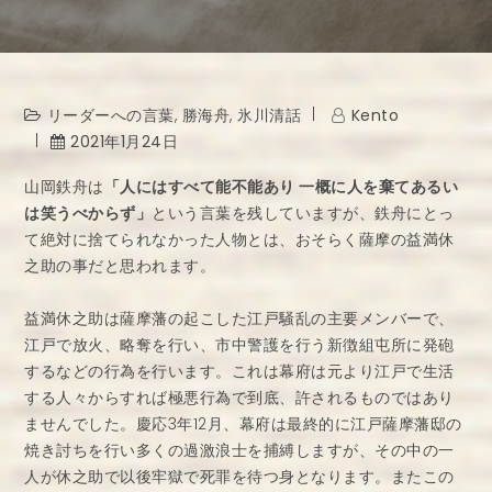
リーダーへの言葉
,
勝海舟
,
氷川清話
Kento
2021年1月24日
山岡鉄舟は
「人にはすべて能不能あり 一概に人を棄てあるい
は笑うべからず」
という言葉を残していますが、鉄舟にとっ
て絶対に捨てられなかった人物とは、おそらく薩摩の益満休
之助の事だと思われます。
益満休之助は薩摩藩の起こした江戸騒乱の主要メンバーで、
江戸で放火、略奪を行い、市中警護を行う新徴組屯所に発砲
するなどの行為を行います。これは幕府は元より江戸で生活
する人々からすれば極悪行為で到底、許されるものではあり
ませんでした。慶応3年12月、幕府は最終的に江戸薩摩藩邸の
焼き討ちを行い多くの過激浪士を捕縛しますが、その中の一
人が休之助で以後牢獄で死罪を待つ身となります。またこの