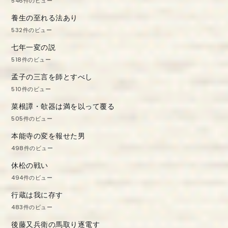
546件のビュー
養生の至れる法あり
532件のビュー
七年一変の説
518件のビュー
孟子の三言を師とすべし
510件のビュー
菜根譚・欹器は満を以って覆る
505件のビュー
本能寺の変を報せた男
498件のビュー
休松の戦い
494件のビュー
行蔵は我に存す
483件のビュー
後藤又兵衛の馬取り逐電す