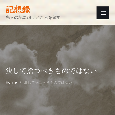
Skip
記想録
to
Menu
content
先人の記に想うところを録す
決して捨つべきものではない
Home
決して捨つべきものではない