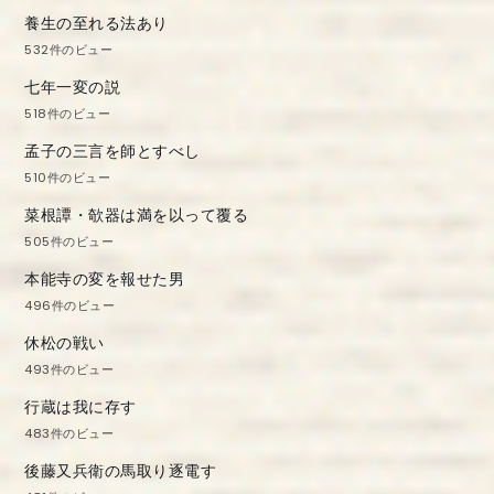
養生の至れる法あり
532件のビュー
七年一変の説
518件のビュー
孟子の三言を師とすべし
510件のビュー
菜根譚・欹器は満を以って覆る
505件のビュー
本能寺の変を報せた男
496件のビュー
休松の戦い
493件のビュー
行蔵は我に存す
483件のビュー
後藤又兵衛の馬取り逐電す