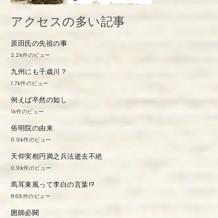
アクセスの多い記事
原田氏の先祖の事
2.2k件のビュー
九州にも千歳川？
1.7k件のビュー
例えば卒然の如し
1k件のビュー
俗明院の由来
0.9k件のビュー
天仰実相円満之兵法逝去不絶
0.9k件のビュー
馬耳東風って李白の言葉!?
865件のビュー
囲師必闕