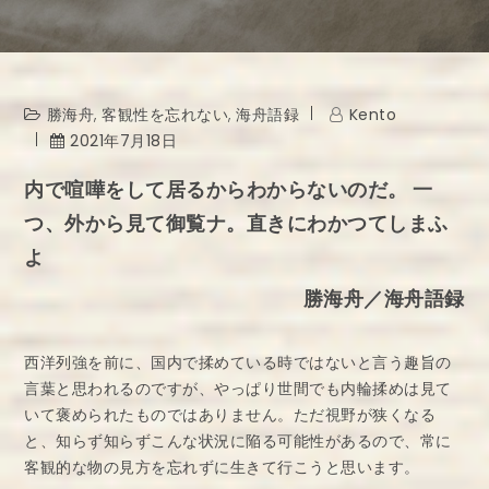
勝海舟
,
客観性を忘れない
,
海舟語録
Kento
2021年7月18日
内で喧嘩をして居るからわからないのだ。 一
つ、外から見て御覧ナ。直きにわかつてしまふ
よ
勝海舟／海舟語録
西洋列強を前に、国内で揉めている時ではないと言う趣旨の
言葉と思われるのですが、やっぱり世間でも内輪揉めは見て
いて褒められたものではありません。ただ視野が狭くなる
と、知らず知らずこんな状況に陥る可能性があるので、常に
客観的な物の見方を忘れずに生きて行こうと思います。