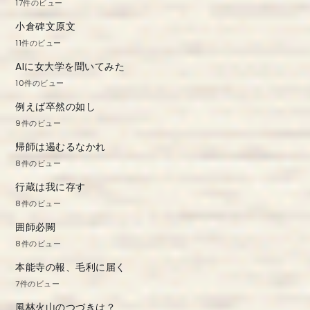
17件のビュー
小倉碑文原文
11件のビュー
AIに女大学を聞いてみた
10件のビュー
例えば卒然の如し
9件のビュー
帰師は遏むるなかれ
8件のビュー
行蔵は我に存す
8件のビュー
囲師必闕
8件のビュー
本能寺の報、毛利に届く
7件のビュー
風林火山のつづきは？