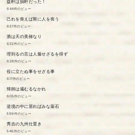
益軒は損軒だった！
644件のビュー
己れを喪えば斯に人を喪う
637件のビュー
酒は天の美禄なり
632件のビュー
理到るの言は人服せざるを得ず
628件のビュー
役に立たぬ事をせざる事
617件のビュー
帰師は遏むるなかれ
605件のビュー
逆境の中に居ればみな薬石
599件のビュー
秀吉の九州仕置き
546件のビュー