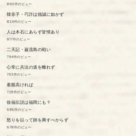
860件のビュー
韓非子・巧詐は拙誠に如かず
824件のビュー
人は木石にあらず皆情あり
817件のビュー
二天記・巌流島の戦い
794件のビュー
心常に兵法の道を離れず
763件のビュー
着眼高ければ
728件のビュー
徐福伝説は福岡にも？
685件のビュー
怒りを以って師を興すべからず
678件のビュー