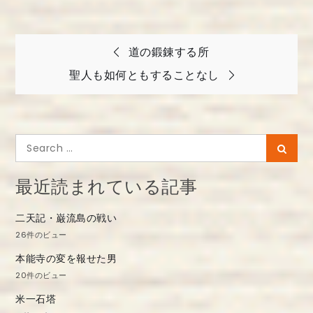
投
道の鍛錬する所
稿
聖人も如何ともすることなし
ナ
ビ
ゲ
Search
Searc
ー
for:
シ
最近読まれている記事
ョ
二天記・巌流島の戦い
ン
26件のビュー
本能寺の変を報せた男
20件のビュー
米一石塔