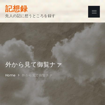
Skip
記想録
to
Menu
content
先人の記に想うところを録す
外から見て御覧ナァ
Home
外から見て御覧ナァ