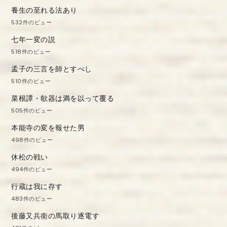
養生の至れる法あり
532件のビュー
七年一変の説
518件のビュー
孟子の三言を師とすべし
510件のビュー
菜根譚・欹器は満を以って覆る
505件のビュー
本能寺の変を報せた男
498件のビュー
休松の戦い
494件のビュー
行蔵は我に存す
483件のビュー
後藤又兵衛の馬取り逐電す