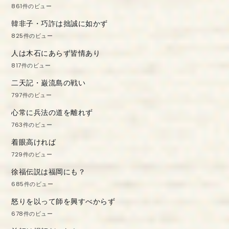
861件のビュー
韓非子・巧詐は拙誠に如かず
825件のビュー
人は木石にあらず皆情あり
817件のビュー
二天記・巌流島の戦い
797件のビュー
心常に兵法の道を離れず
763件のビュー
着眼高ければ
729件のビュー
徐福伝説は福岡にも？
685件のビュー
怒りを以って師を興すべからず
678件のビュー