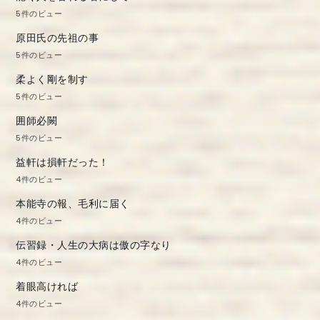
5件のビュー
原田氏の先祖の事
5件のビュー
柔よく剛を制す
5件のビュー
囲師必闕
5件のビュー
益軒は損軒だった！
4件のビュー
本能寺の報、毛利に届く
4件のビュー
伝習録・人生の大病は傲の字なり
4件のビュー
着眼高ければ
4件のビュー