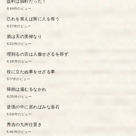
益軒は損軒だった！
644件のビュー
己れを喪えば斯に人を喪う
637件のビュー
酒は天の美禄なり
632件のビュー
理到るの言は人服せざるを得ず
628件のビュー
役に立たぬ事をせざる事
617件のビュー
帰師は遏むるなかれ
605件のビュー
逆境の中に居ればみな薬石
599件のビュー
秀吉の九州仕置き
546件のビュー