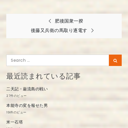
投
肥後国衆一揆
稿
後藤又兵衛の馬取り逐電す
ナ
ビ
ゲ
Search
Searc
ー
for:
シ
最近読まれている記事
ョ
二天記・巌流島の戦い
ン
27件のビュー
本能寺の変を報せた男
19件のビュー
米一石塔