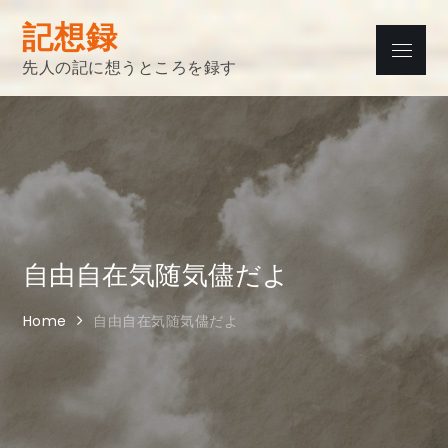
Skip
記想録
to
Menu
content
先人の記に想うところを録す
自由自在気随気儘だよ
Home
自由自在気随気儘だよ