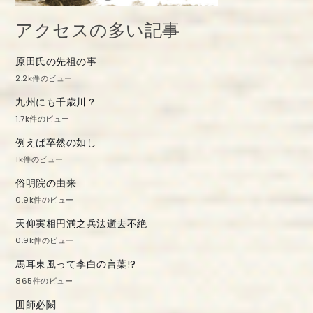
アクセスの多い記事
原田氏の先祖の事
2.2k件のビュー
九州にも千歳川？
1.7k件のビュー
例えば卒然の如し
1k件のビュー
俗明院の由来
0.9k件のビュー
天仰実相円満之兵法逝去不絶
0.9k件のビュー
馬耳東風って李白の言葉!?
865件のビュー
囲師必闕