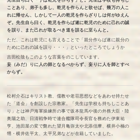
先生自ら曰く「予は乾児を作らず」と。先生は学校も持ちし
ことあり、弟子も多し、乾児を作らんと欲せば、幾万の人こ
れに帰せん、しかして一人の乾児を作らざりしは何がゆえん
ぞ。先生自ら曰く、乾児を作らば遂に乾児のために己れの誠
を誤り、また己れが取るべき道を誤るに至らんと。
ただ、これは乾児にも言えることで「親分作らば遂に親分の
ために己れの誠を誤り・・・」といったところでしょうか
吉田松陰もこのような言葉をのこしています。
妄（みだ）りに人の師となるべからず、妄りに人を師とすべ
からず。
松村介石はキリスト教、儒教や老荘思想などをあわせ持たせ
た「道会」を創設した宗教家。「先生は学校も持ちしことあ
り」とは神戸海軍操練所の事で坂本龍馬や後の外務大臣・陸
奥陽之助、日清戦争時で連合艦隊司令長官を務めた伊東祐
亨、池田屋の変で斃れた望月亀弥太や北添佶摩、横井小楠の
甥・横井佐平太、太平兄弟などが在籍していました。