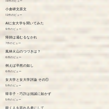
18件のビュー
小倉碑文原文
12件のビュー
AIに女大学を聞いてみた
9件のビュー
帰師は遏むるなかれ
7件のビュー
風林火山のつづきは？
6件のビュー
例えば卒然の如し
6件のビュー
女大学と女大学評論 その①
5件のビュー
韓非子・巧詐は拙誠に如かず
5件のビュー
能く人を容れる者にして