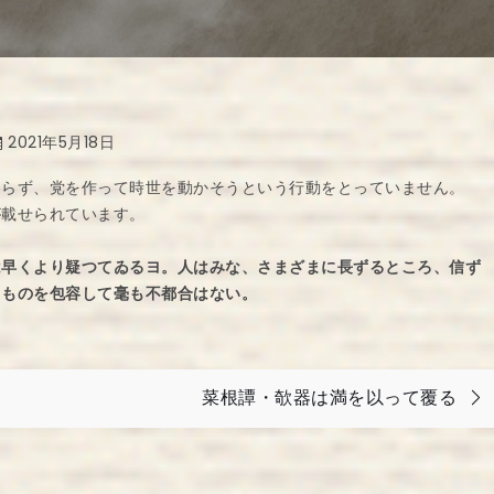
2021年5月18日
わらず、党を作って時世を動かそうという行動をとっていません。
が載せられています。
は早くより疑つてゐるヨ。人はみな、さまざまに長ずるところ、信ず
るものを包容して毫も不都合はない。
菜根譚・欹器は満を以って覆る