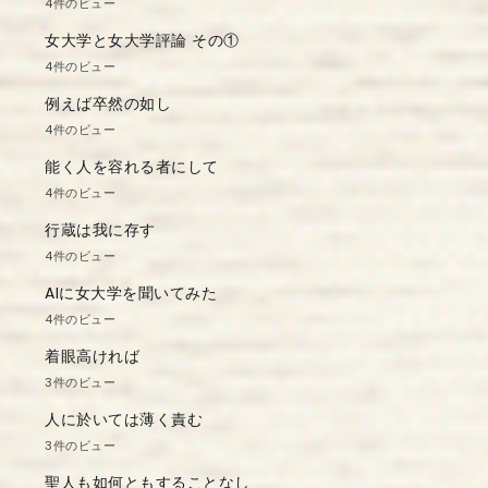
4件のビュー
女大学と女大学評論 その①
4件のビュー
例えば卒然の如し
4件のビュー
能く人を容れる者にして
4件のビュー
行蔵は我に存す
4件のビュー
AIに女大学を聞いてみた
4件のビュー
着眼高ければ
3件のビュー
人に於いては薄く責む
3件のビュー
聖人も如何ともすることなし