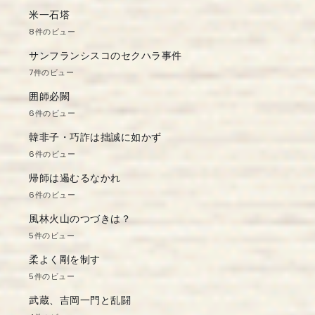
米一石塔
8件のビュー
サンフランシスコのセクハラ事件
7件のビュー
囲師必闕
6件のビュー
韓非子・巧詐は拙誠に如かず
6件のビュー
帰師は遏むるなかれ
6件のビュー
風林火山のつづきは？
5件のビュー
柔よく剛を制す
5件のビュー
武蔵、吉岡一門と乱闘