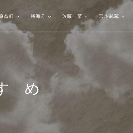
原益軒
勝海舟
佐藤一斎
宮本武蔵
すゝめ