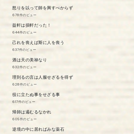
怒りを以って師を興すべからず
678件のビュー
益軒は損軒だった！
644件のビュー
己れを喪えば斯に人を喪う
637件のビュー
酒は天の美禄なり
632件のビュー
理到るの言は人服せざるを得ず
628件のビュー
役に立たぬ事をせざる事
617件のビュー
帰師は遏むるなかれ
605件のビュー
逆境の中に居ればみな薬石