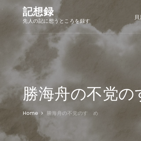
Skip
記想録
to
貝
content
先人の記に想うところを録す
勝海舟の不党の
Home
勝海舟の不党のすゝめ