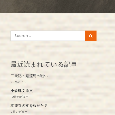
Search
Search
for:
最近読まれている記事
二天記・巌流島の戦い
25件のビュー
小倉碑文原文
10件のビュー
本能寺の変を報せた男
9件のビュー