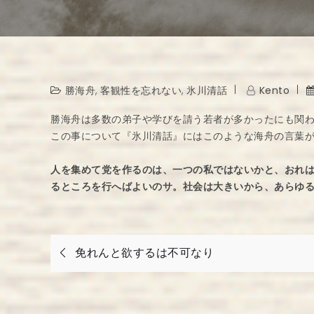
勝海舟
,
客観性を忘れない
,
氷川清話
Kento
勝海舟は多数の弟子や学びを請う若者が多かったにも関
この事について『氷川清話』にはこのような海舟の言葉
人を集めて党を作るのは、一つの私ではないかと、おれ
るところを行へばよいのサ。社会は大きいから、あらゆ
投
免れんと欲するは不可なり
稿
ナ