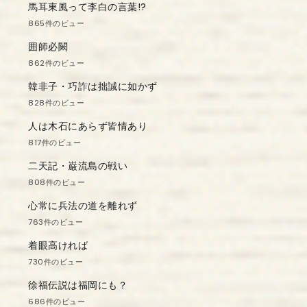
馬耳東風って李白の言葉!?
865件のビュー
囲師必闕
862件のビュー
韓非子・巧詐は拙誠に如かず
828件のビュー
人は木石にあらず皆情あり
817件のビュー
二天記・巌流島の戦い
808件のビュー
心常に兵法の道を離れず
763件のビュー
着眼高ければ
730件のビュー
徐福伝説は福岡にも？
686件のビュー