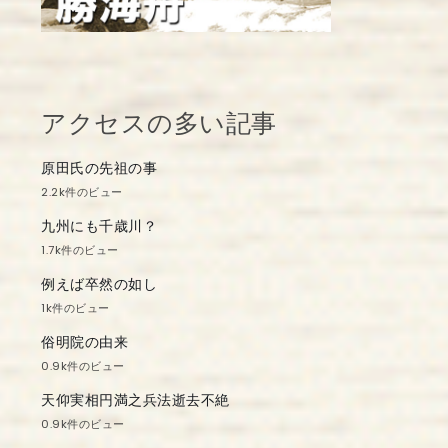
アクセスの多い記事
原田氏の先祖の事
2.2k件のビュー
九州にも千歳川？
1.7k件のビュー
例えば卒然の如し
1k件のビュー
俗明院の由来
0.9k件のビュー
天仰実相円満之兵法逝去不絶
0.9k件のビュー