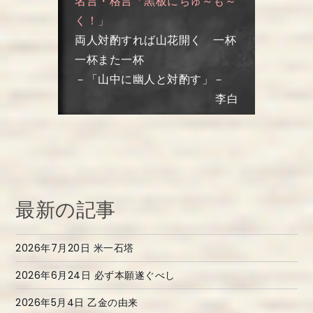
名言・格言
「黒板にちゅ～も～
く！」
両人対酌すれば山花開く 一杯
一杯また一杯
－「山中に幽人と対酌す」－
李白
最新の記事
2026年7月20日 米一石塔
2026年6月24日 必ず本願遂ぐべし
2026年5月4日 乙金の由来