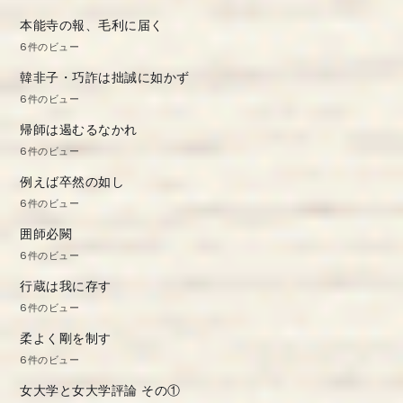
本能寺の報、毛利に届く
6件のビュー
韓非子・巧詐は拙誠に如かず
6件のビュー
帰師は遏むるなかれ
6件のビュー
例えば卒然の如し
6件のビュー
囲師必闕
6件のビュー
行蔵は我に存す
6件のビュー
柔よく剛を制す
6件のビュー
女大学と女大学評論 その①