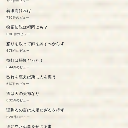
763件のビュー
着眼高ければ
730件のビュー
徐福伝説は福岡にも？
686件のビュー
怒りを以って師を興すべからず
678件のビュー
益軒は損軒だった！
644件のビュー
己れを喪えば斯に人を喪う
637件のビュー
酒は天の美禄なり
632件のビュー
理到るの言は人服せざるを得ず
628件のビュー
役に立たぬ事をせざる事