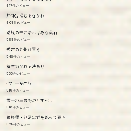
617件のビュー
帰師は遏むるなかれ
605件のビュー
逆境の中に居ればみな薬石
599件のビュー
秀吉の九州仕置き
546件のビュー
養生の至れる法あり
533件のビュー
七年一変の説
518件のビュー
孟子の三言を師とすべし
510件のビュー
菜根譚・欹器は満を以って覆る
505件のビュー