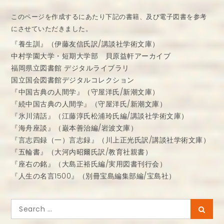
このページを作成するにあたり下記の書籍、及び電子図書を参考
にさせていただきました。
『養生訓』（伊藤友信氏訳/講談社学術文庫）
中村学園大学・短期大学部 貝原益軒アーカイブ
福岡県立図書館 デジタルライブラリ
国立国会図書館デジタルコレクション
『中国古典の人間学』（守屋洋氏/新潮文庫）
『続中国古典の人間学』（守屋洋氏/新潮文庫）
『氷川清話』（江藤淳氏松浦玲氏編/講談社学術文庫）
『海舟座談』（巌本善治編/岩波文庫）
『言志四録（一）言志録』（川上正光氏訳/講談社学術文庫）
『五輪書』（大河内昭爾氏訳/教育社親書）
『座右の銘』（大島正裕氏編/実用図書刊行会）
『人生の名言1500』（別冊宝島編集部編/宝島社）
Search
Searc
for: