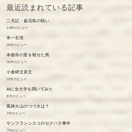
最近読まれている記事
二天記・巌流島の戦い
34件のビュー
米一石塔
19件のビュー
本能寺の変を報せた男
16件のビュー
小倉碑文原文
12件のビュー
AIに女大学を聞いてみた
8件のビュー
風林火山のつづきは？
7件のビュー
サンフランシスコのセクハラ事件
7件のビュー