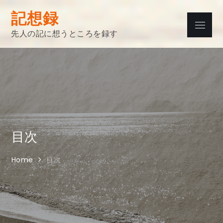
Skip
記想録
to
Menu
content
先人の記に想うところを録す
目次
Home
目次