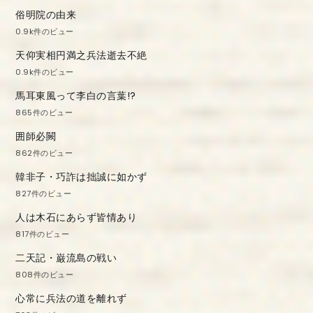
俗明院の由来
0.9k件のビュー
天仰実相円満之兵法逝去不絶
0.9k件のビュー
馬耳東風って李白の言葉!?
865件のビュー
囲師必闕
862件のビュー
韓非子・巧詐は拙誠に如かず
827件のビュー
人は木石にあらず皆情あり
817件のビュー
二天記・巌流島の戦い
808件のビュー
心常に兵法の道を離れず