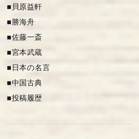
■貝原益軒
■勝海舟
■佐藤一斎
■宮本武蔵
■日本の名言
■中国古典
■投稿履歴