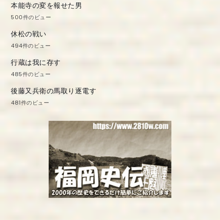
本能寺の変を報せた男
500件のビュー
休松の戦い
494件のビュー
行蔵は我に存す
485件のビュー
後藤又兵衛の馬取り逐電す
481件のビュー