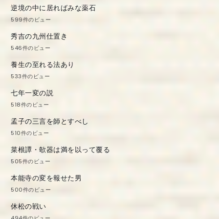
逆境の中に居ればみな薬石
599件のビュー
秀吉の九州仕置き
546件のビュー
養生の至れる法あり
533件のビュー
七年一変の説
518件のビュー
孟子の三言を師とすべし
510件のビュー
菜根譚・欹器は満を以って覆る
505件のビュー
本能寺の変を報せた男
500件のビュー
休松の戦い
494件のビュー