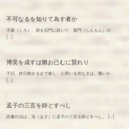
不可なるを知りて為す者か
子路（しろ）、宿る石門に於いて、晨門（しんもん）の
[…]
博奕を成すは猶お已むに賢れり
子曰、終日飽きるまで食し、心用いる所なきは、難いか
[…]
孟子の三言を師とすべし
読書の法は、当（まさ）に孟子の三言を師とすべし。 […]