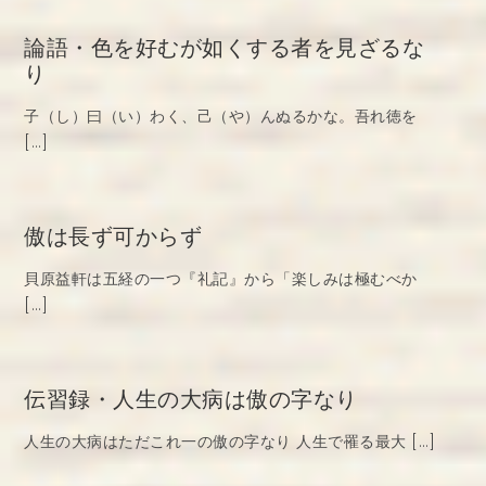
論語・色を好むが如くする者を見ざるな
り
子（し）曰（い）わく、己（や）んぬるかな。吾れ徳を
[…]
傲は長ず可からず
貝原益軒は五経の一つ『礼記』から「楽しみは極むべか
[…]
伝習録・人生の大病は傲の字なり
人生の大病はただこれ一の傲の字なり 人生で罹る最大 […]