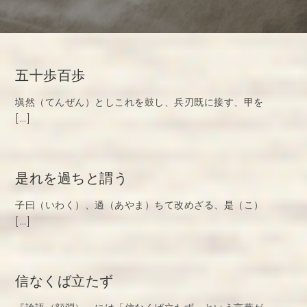
五十歩百歩
塡然（てんぜん）としこれを鼓し、兵刃既に接す、甲を
[…]
是れを過ちと謂う
子曰（いわく）、過（あやま）ちて改めざる、是（こ）
[…]
信なくば立たず