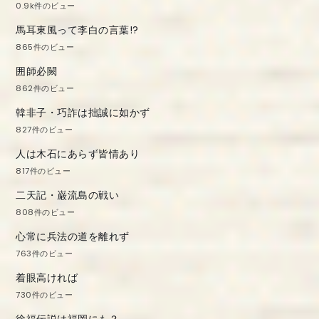
0.9k件のビュー
馬耳東風って李白の言葉!?
865件のビュー
囲師必闕
862件のビュー
韓非子・巧詐は拙誠に如かず
827件のビュー
人は木石にあらず皆情あり
817件のビュー
二天記・巌流島の戦い
808件のビュー
心常に兵法の道を離れず
763件のビュー
着眼高ければ
730件のビュー
徐福伝説は福岡にも？