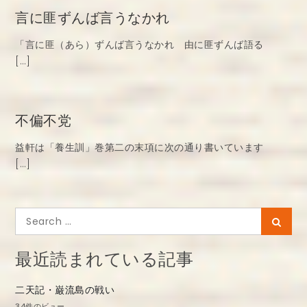
言に匪ずんば言うなかれ
「言に匪（あら）ずんば言うなかれ 由に匪ずんば語る
[…]
不偏不党
益軒は「養生訓」巻第二の末項に次の通り書いています
[…]
Search
Searc
for:
最近読まれている記事
二天記・巌流島の戦い
34件のビュー