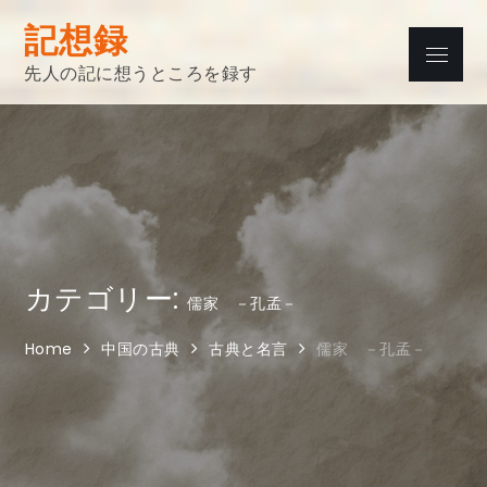
Skip
記想録
to
Menu
content
先人の記に想うところを録す
カテゴリー:
儒家 －孔孟－
Home
中国の古典
古典と名言
儒家 －孔孟－