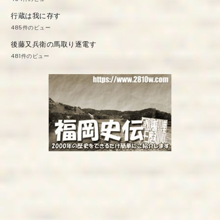
行蔵は我に存す
485件のビュー
後藤又兵衛の馬取り逐電す
481件のビュー