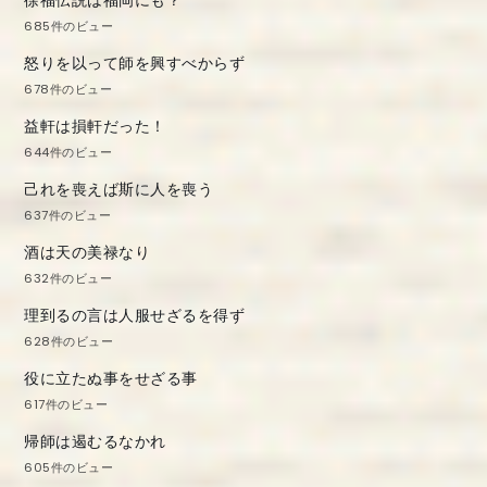
685件のビュー
怒りを以って師を興すべからず
678件のビュー
益軒は損軒だった！
644件のビュー
己れを喪えば斯に人を喪う
637件のビュー
酒は天の美禄なり
632件のビュー
理到るの言は人服せざるを得ず
628件のビュー
役に立たぬ事をせざる事
617件のビュー
帰師は遏むるなかれ
605件のビュー