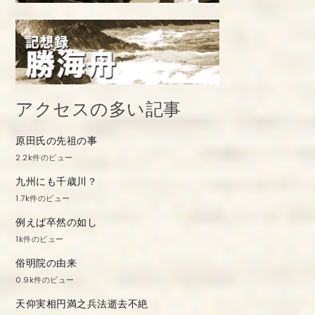
アクセスの多い記事
原田氏の先祖の事
2.2k件のビュー
九州にも千歳川？
1.7k件のビュー
例えば卒然の如し
1k件のビュー
俗明院の由来
0.9k件のビュー
天仰実相円満之兵法逝去不絶