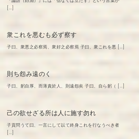
『論語（顔淵）』には「信なくば立たず」という言葉が
[…]
衆これを悪むも必ず察す
子曰、衆悪之必察焉、衆好之必察焉 子曰、衆これを悪 […]
則ち怨み遠のく
子曰、躬自厚、而薄責於人、則遠怨矣 子曰、自ら躬（ […]
己の欲せざる所は人に施す勿れ
子貢問うて曰、一言にして以て終身これを行なうべき者
[…]