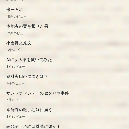
米一石塔
19件のビュー
本能寺の変を報せた男
16件のビュー
小倉碑文原文
12件のビュー
AIに女大学を聞いてみた
8件のビュー
風林火山のつづきは？
7件のビュー
サンフランシスコのセクハラ事件
7件のビュー
本能寺の報、毛利に届く
6件のビュー
韓非子・巧詐は拙誠に如かず