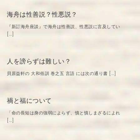
海舟は性善説？性悪説？
『新訂海舟座談』で海舟は性善説、性悪説に言及してい
[…]
人を謗らずは難しい？
貝原益軒の 大和俗訓 巻之五 言語 には次の通り書 […]
禍と福について
「命の長短は身の強弱によらず、慎と慎しまざるによれ
[…]