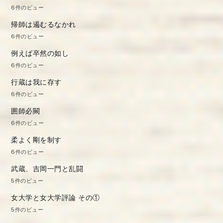
6件のビュー
帰師は遏むるなかれ
6件のビュー
例えば卒然の如し
6件のビュー
行蔵は我に存す
6件のビュー
囲師必闕
6件のビュー
柔よく剛を制す
6件のビュー
武蔵、吉岡一門と乱闘
5件のビュー
女大学と女大学評論 その①
5件のビュー