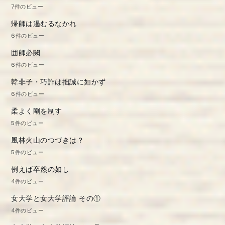
7件のビュー
帰師は遏むるなかれ
6件のビュー
囲師必闕
6件のビュー
韓非子・巧詐は拙誠に如かず
6件のビュー
柔よく剛を制す
5件のビュー
風林火山のつづきは？
5件のビュー
例えば卒然の如し
4件のビュー
女大学と女大学評論 その①
4件のビュー