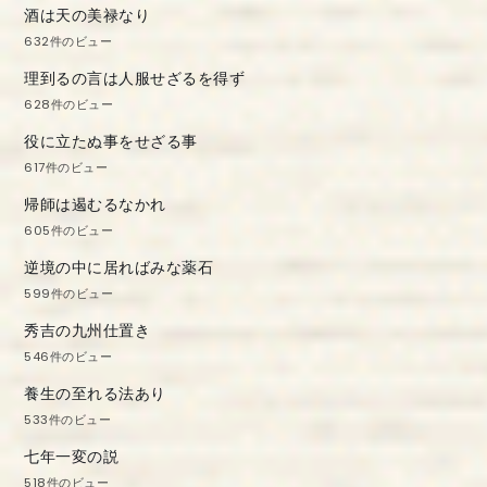
酒は天の美禄なり
632件のビュー
理到るの言は人服せざるを得ず
628件のビュー
役に立たぬ事をせざる事
617件のビュー
帰師は遏むるなかれ
605件のビュー
逆境の中に居ればみな薬石
599件のビュー
秀吉の九州仕置き
546件のビュー
養生の至れる法あり
533件のビュー
七年一変の説
518件のビュー