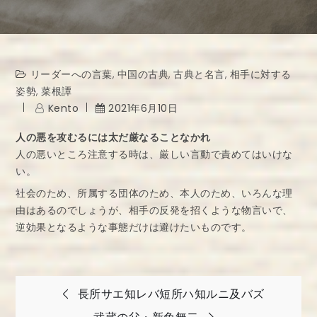
リーダーへの言葉
,
中国の古典
,
古典と名言
,
相手に対する
姿勢
,
菜根譚
Kento
2021年6月10日
人の悪を攻むるには太だ厳なることなかれ
人の悪いところ注意する時は、厳しい言動で責めてはいけな
い。
社会のため、所属する団体のため、本人のため、いろんな理
由はあるのでしょうが、相手の反発を招くような物言いで、
逆効果となるような事態だけは避けたいものです。
投
長所サエ知レバ短所ハ知ルニ及バズ
稿