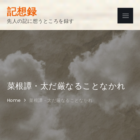
Skip
記想録
to
Menu
content
先人の記に想うところを録す
菜根譚・太だ厳なることなかれ
Home
菜根譚・太だ厳なることなかれ