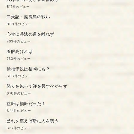
817件のビュー
二天記・巌流島の戦い
808件のビュー
心常に兵法の道を離れず
763件のビュー
着眼高ければ
730件のビュー
徐福伝説は福岡にも？
686件のビュー
怒りを以って師を興すべからず
678件のビュー
益軒は損軒だった！
644件のビュー
己れを喪えば斯に人を喪う
637件のビュー