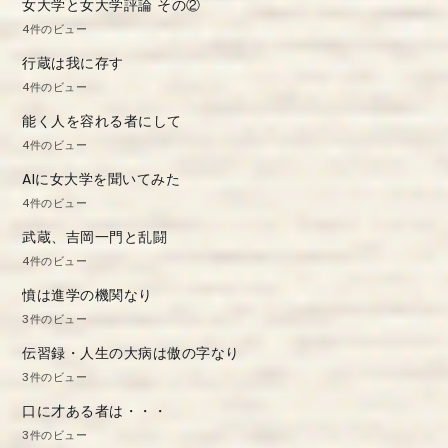
女大学と女大学評論 その②
4件のビュー
行蔵は我に存す
4件のビュー
能く人を容れる者にして
4件のビュー
AIに女大学を聞いてみた
4件のビュー
武蔵、吉岡一門と乱闘
4件のビュー
憤は進学の機関なり
3件のビュー
伝習録・人生の大病は傲の字なり
3件のビュー
口に才ある者は・・・
3件のビュー