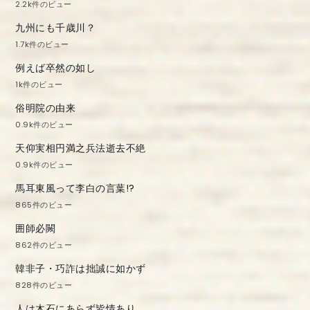
2.2k件のビュー
九州にも千歳川？
1.7k件のビュー
例えば卒然の如し
1k件のビュー
俗明院の由来
0.9k件のビュー
天仰実相円満之兵法逝去不絶
0.9k件のビュー
馬耳東風って李白の言葉!?
865件のビュー
囲師必闕
862件のビュー
韓非子・巧詐は拙誠に如かず
828件のビュー
人は木石にあらず皆情あり