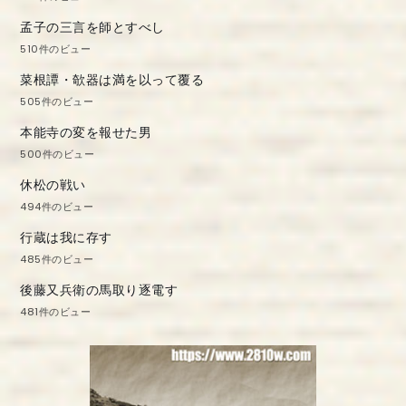
孟子の三言を師とすべし
510件のビュー
菜根譚・欹器は満を以って覆る
505件のビュー
本能寺の変を報せた男
500件のビュー
休松の戦い
494件のビュー
行蔵は我に存す
485件のビュー
後藤又兵衛の馬取り逐電す
481件のビュー