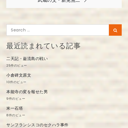
武蔵の父・新免無二
ナ
ビ
ゲ
Search
Searc
ー
for:
シ
最近読まれている記事
ョ
二天記・巌流島の戦い
ン
25件のビュー
小倉碑文原文
10件のビュー
本能寺の変を報せた男
9件のビュー
米一石塔
8件のビュー
サンフランシスコのセクハラ事件