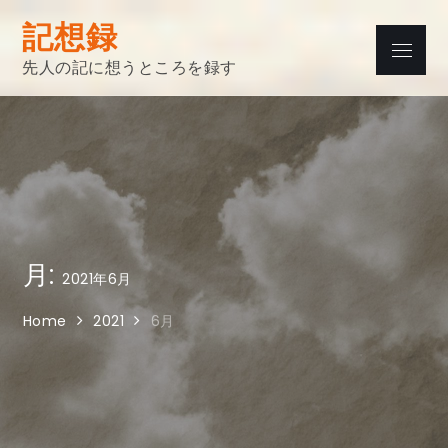
Skip
記想録
to
Menu
content
先人の記に想うところを録す
月:
2021年6月
Home
2021
6月