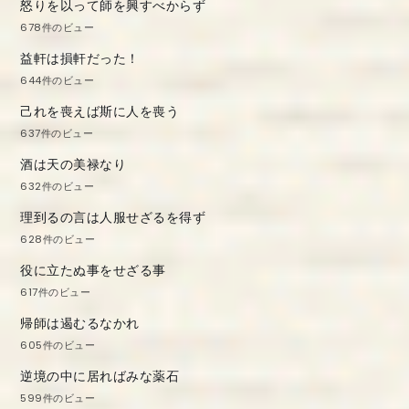
怒りを以って師を興すべからず
678件のビュー
益軒は損軒だった！
644件のビュー
己れを喪えば斯に人を喪う
637件のビュー
酒は天の美禄なり
632件のビュー
理到るの言は人服せざるを得ず
628件のビュー
役に立たぬ事をせざる事
617件のビュー
帰師は遏むるなかれ
605件のビュー
逆境の中に居ればみな薬石
599件のビュー