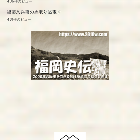
485件のビュー
後藤又兵衛の馬取り逐電す
481件のビュー