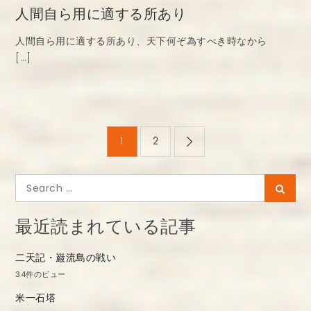
人間自ら用に適する所あり
人間自ら用に適する所あり、天下何ぞ為すべき時なから
[…]
投
1
2
稿
ナ
Search
Searc
ビ
for:
ゲ
最近読まれている記事
ー
二天記・巌流島の戦い
シ
34件のビュー
ョ
米一石塔
ン