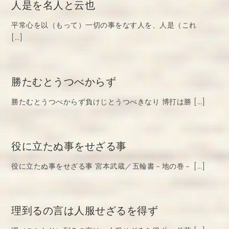
人是を名人と云也
平常心を以（もって）一切の事をなす人を、人是（これ
[…]
勝たむとうつべからず
勝たむとうつべからず負けじとうつべきなり 博打は勝 […]
役に立たぬ事をせざる事
役に立たぬ事をせざる事 宮本武蔵／五輪書－地の巻－ […]
理到るの言は人服せざるを得ず