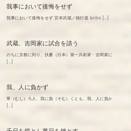
我事において後悔をせず
我事において後悔をせず 宮本武蔵／独行道 &nbs […]
武蔵、吉岡家に試合を請う
のちに京都に到り、扶桑（日本）第一兵術家・吉岡家に
[…]
我、人に負かず
寧（むし）ろ人、我に負（そむ）くとも、我、人に負か
[…]