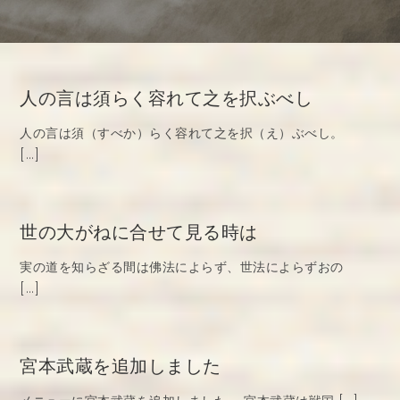
人の言は須らく容れて之を択ぶべし
人の言は須（すべか）らく容れて之を択（え）ぶべし。
[…]
世の大がねに合せて見る時は
実の道を知らざる間は佛法によらず、世法によらずおの
[…]
宮本武蔵を追加しました