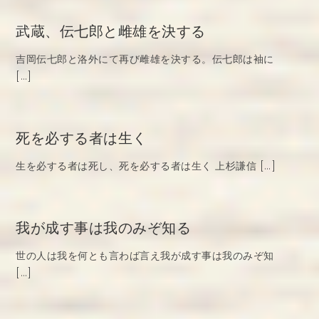
武蔵、伝七郎と雌雄を決する
吉岡伝七郎と洛外にて再び雌雄を決する。伝七郎は袖に
[…]
死を必する者は生く
生を必する者は死し、死を必する者は生く 上杉謙信 […]
我が成す事は我のみぞ知る
世の人は我を何とも言わば言え我が成す事は我のみぞ知
[…]