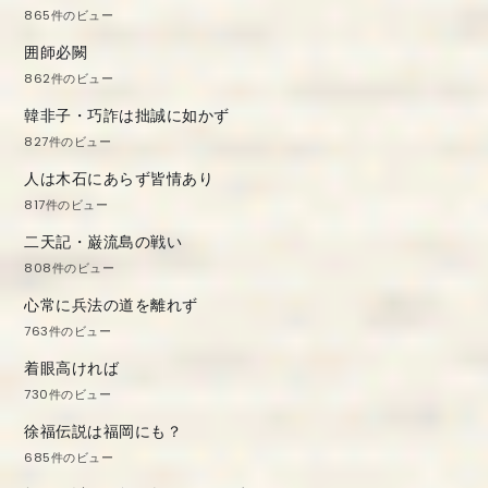
865件のビュー
囲師必闕
862件のビュー
韓非子・巧詐は拙誠に如かず
827件のビュー
人は木石にあらず皆情あり
817件のビュー
二天記・巌流島の戦い
808件のビュー
心常に兵法の道を離れず
763件のビュー
着眼高ければ
730件のビュー
徐福伝説は福岡にも？
685件のビュー