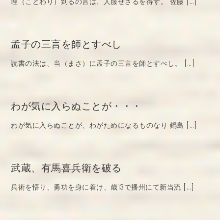
理（ことわり）到るの言は、人服せざるを得ず。 佐藤 […]
孟子の三言を師とすべし
読書の法は、当（まさ）に孟子の三言を師とすべし。 […]
わが気に入らぬことが・・・
わが気に入らぬことが、わがためになるものなり 鍋島 […]
武蔵、有馬喜兵衛を破る
兵術を悟り、勇功を身に着け、歳13で播州にて新当流 […]