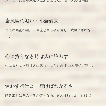
メニューに宮本武蔵を追加しました。 宮本武蔵は戦国 […]
巌流島の戦い・小倉碑文
ここに兵術の達人・岩流と言う者がおり、武蔵に雌雄を
[…]
心に貪りなき時は人に諂わず
心に貪りなき時は人に諂（へつら）わず 上杉謙信／家 […]
迷わず行けよ、行けばわかるさ
踏み出せばその一歩が道となる。迷わず行けよ、行けば
[…]