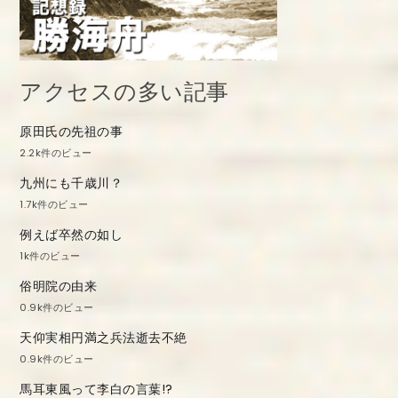
アクセスの多い記事
原田氏の先祖の事
2.2k件のビュー
九州にも千歳川？
1.7k件のビュー
例えば卒然の如し
1k件のビュー
俗明院の由来
0.9k件のビュー
天仰実相円満之兵法逝去不絶
0.9k件のビュー
馬耳東風って李白の言葉!?