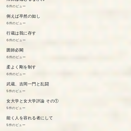
6件のビュー
例えば卒然の如し
6件のビュー
行蔵は我に存す
6件のビュー
囲師必闕
6件のビュー
柔よく剛を制す
6件のビュー
武蔵、吉岡一門と乱闘
5件のビュー
女大学と女大学評論 その①
5件のビュー
能く人を容れる者にして
5件のビュー