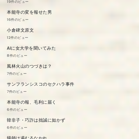
19件のビュー
本能寺の変を報せた男
16件のビュー
小倉碑文原文
12件のビュー
AIに女大学を聞いてみた
8件のビュー
風林火山のつづきは？
7件のビュー
サンフランシスコのセクハラ事件
7件のビュー
本能寺の報、毛利に届く
6件のビュー
韓非子・巧詐は拙誠に如かず
6件のビュー
帰師は遏むるなかれ