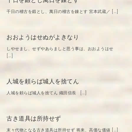
千日を鍛とし萬日を錬とす
千日の稽古を鍛とし、萬日の稽古を錬とす 宮本武蔵／ […]
おおようはせぬがよきなり
しやせまし、せずやあらましと思う事は、おおようはせ
[…]
人城を頼らば城人を捨てん
人城を頼らば城人を捨てん 織田信長 […]
古き道具は所持せず
末々代物となる古き道具は所持せず 将来、高価な価値 […]