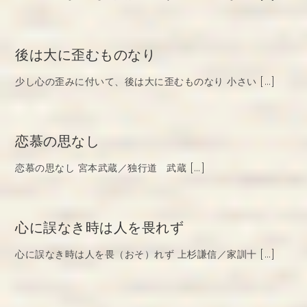
後は大に歪むものなり
少し心の歪みに付いて、後は大に歪むものなり 小さい […]
恋慕の思なし
恋慕の思なし 宮本武蔵／独行道 武蔵 […]
心に誤なき時は人を畏れず
心に誤なき時は人を畏（おそ）れず 上杉謙信／家訓十 […]