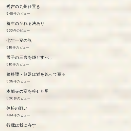
秀吉の九州仕置き
546件のビュー
養生の至れる法あり
533件のビュー
七年一変の説
518件のビュー
孟子の三言を師とすべし
510件のビュー
菜根譚・欹器は満を以って覆る
505件のビュー
本能寺の変を報せた男
500件のビュー
休松の戦い
494件のビュー
行蔵は我に存す