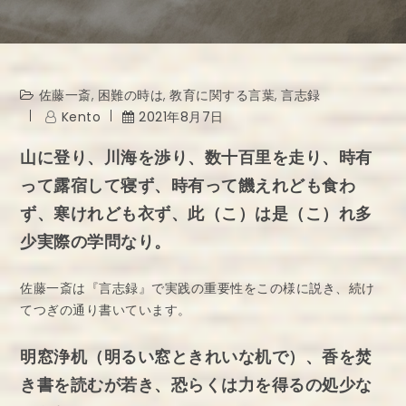
佐藤一斎
,
困難の時は
,
教育に関する言葉
,
言志録
Kento
2021年8月7日
山に登り、川海を渉り、数十百里を走り、時有
って露宿して寝ず、時有って饑えれども食わ
ず、寒けれども衣ず、此（こ）は是（こ）れ多
少実際の学問なり。
佐藤一斎は『言志録』で実践の重要性をこの様に説き、続け
てつぎの通り書いています。
明窓浄机（明るい窓ときれいな机で）、香を焚
き書を読むが若き、恐らくは力を得るの処少な