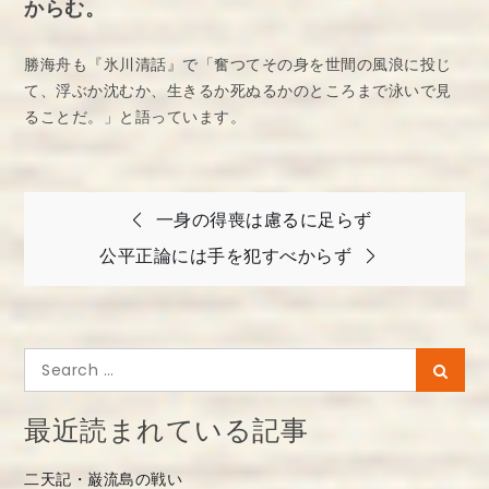
からむ。
勝海舟も『氷川清話』で「奮つてその身を世間の風浪に投じ
て、浮ぶか沈むか、生きるか死ぬるかのところまで泳いで見
ることだ。」と語っています。
投
一身の得喪は慮るに足らず
稿
公平正論には手を犯すべからず
ナ
ビ
ゲ
Search
Searc
ー
for:
シ
最近読まれている記事
ョ
二天記・巌流島の戦い