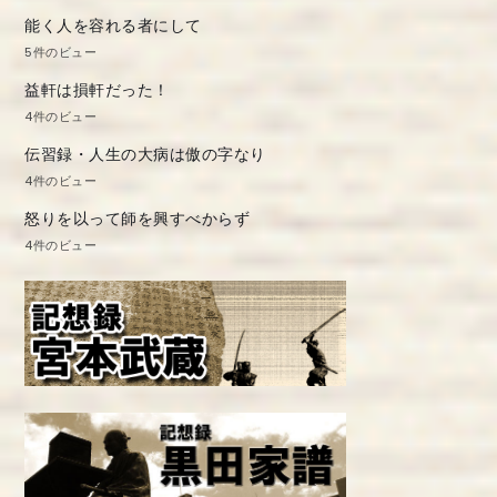
能く人を容れる者にして
5件のビュー
益軒は損軒だった！
4件のビュー
伝習録・人生の大病は傲の字なり
4件のビュー
怒りを以って師を興すべからず
4件のビュー