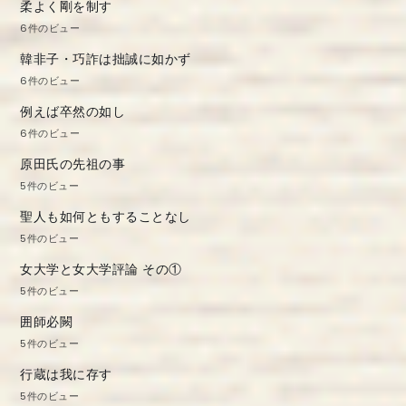
柔よく剛を制す
6件のビュー
韓非子・巧詐は拙誠に如かず
6件のビュー
例えば卒然の如し
6件のビュー
原田氏の先祖の事
5件のビュー
聖人も如何ともすることなし
5件のビュー
女大学と女大学評論 その①
5件のビュー
囲師必闕
5件のビュー
行蔵は我に存す
5件のビュー