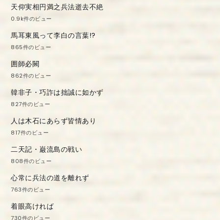
天仰実相円満之兵法逝去不絶
0.9k件のビュー
馬耳東風って李白の言葉!?
865件のビュー
囲師必闕
862件のビュー
韓非子・巧詐は拙誠に如かず
827件のビュー
人は木石にあらず皆情あり
817件のビュー
二天記・巌流島の戦い
808件のビュー
心常に兵法の道を離れず
763件のビュー
着眼高ければ
730件のビュー