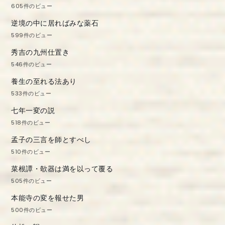
605件のビュー
逆境の中に居ればみな薬石
599件のビュー
秀吉の九州仕置き
546件のビュー
養生の至れる法あり
533件のビュー
七年一変の説
518件のビュー
孟子の三言を師とすべし
510件のビュー
菜根譚・欹器は満を以って覆る
505件のビュー
本能寺の変を報せた男
500件のビュー