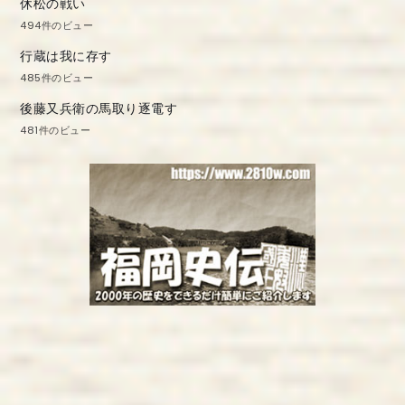
休松の戦い
494件のビュー
行蔵は我に存す
485件のビュー
後藤又兵衛の馬取り逐電す
481件のビュー