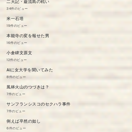
二天記・巌流島の戦い
ン
34件のビュー
米一石塔
19件のビュー
本能寺の変を報せた男
16件のビュー
小倉碑文原文
12件のビュー
AIに女大学を聞いてみた
8件のビュー
風林火山のつづきは？
7件のビュー
サンフランシスコのセクハラ事件
7件のビュー
例えば卒然の如し
6件のビュー