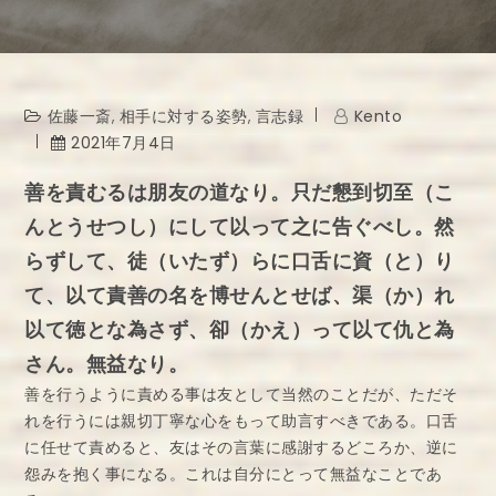
佐藤一斎
,
相手に対する姿勢
,
言志録
Kento
2021年7月4日
善を責むるは朋友の道なり。只だ懇到切至（こ
んとうせつし）にして以って之に告ぐべし。然
らずして、徒（いたず）らに口舌に資（と）り
て、以て責善の名を博せんとせば、渠（か）れ
以て徳とな為さず、卻（かえ）って以て仇と為
さん。無益なり。
善を行うように責める事は友として当然のことだが、ただそ
れを行うには親切丁寧な心をもって助言すべきである。口舌
に任せて責めると、友はその言葉に感謝するどころか、逆に
怨みを抱く事になる。これは自分にとって無益なことであ