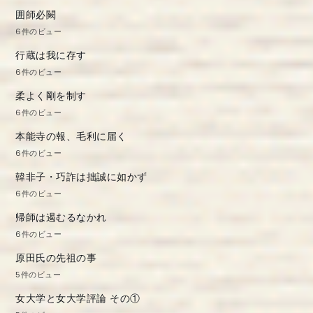
囲師必闕
6件のビュー
行蔵は我に存す
6件のビュー
柔よく剛を制す
6件のビュー
本能寺の報、毛利に届く
6件のビュー
韓非子・巧詐は拙誠に如かず
6件のビュー
帰師は遏むるなかれ
6件のビュー
原田氏の先祖の事
5件のビュー
女大学と女大学評論 その①