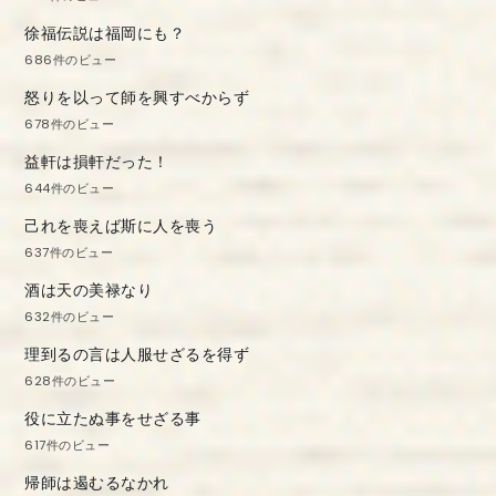
徐福伝説は福岡にも？
686件のビュー
怒りを以って師を興すべからず
678件のビュー
益軒は損軒だった！
644件のビュー
己れを喪えば斯に人を喪う
637件のビュー
酒は天の美禄なり
632件のビュー
理到るの言は人服せざるを得ず
628件のビュー
役に立たぬ事をせざる事
617件のビュー
帰師は遏むるなかれ