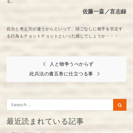
る。
佐藤一斎／言志録
自分と考え方が違うからといって、頭ごなしに相手を否定す
る行為もチョットチョットといった感じでしょうか・・・
投
人と物争うべからず
稿
此兵法の書五巻に仕立つる事
ナ
ビ
ゲ
Search
Searc
ー
for:
シ
最近読まれている記事
ョ