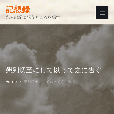
Skip
記想録
to
Menu
content
先人の記に想うところを録す
懇到切至にして以って之に告ぐ
Home
懇到切至にして以って之に告ぐ