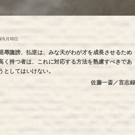
1年5月18日
屈辱讒謗、払逆は、みな天がわが才を成長させるため
高く持つ者は、これに対応する方法を熟慮すべきであ
うとしてはいけない。
佐藤一斎／言志