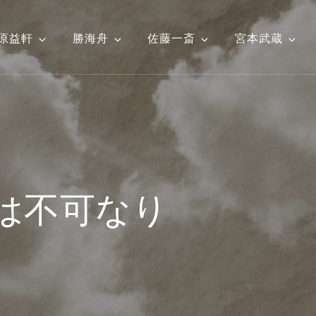
原益軒
勝海舟
佐藤一斎
宮本武蔵
は不可なり