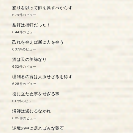
怒りを以って師を興すべからず
678件のビュー
益軒は損軒だった！
644件のビュー
己れを喪えば斯に人を喪う
637件のビュー
酒は天の美禄なり
632件のビュー
理到るの言は人服せざるを得ず
628件のビュー
役に立たぬ事をせざる事
617件のビュー
帰師は遏むるなかれ
605件のビュー
逆境の中に居ればみな薬石