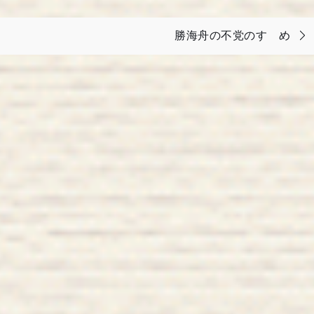
勝海舟の不党のすゝめ