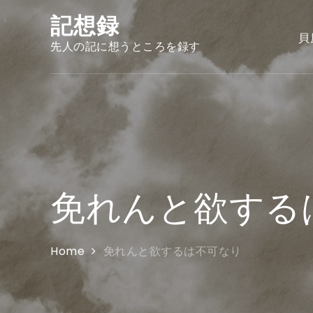
Skip
記想録
to
貝
content
先人の記に想うところを録す
免れんと欲する
Home
免れんと欲するは不可なり