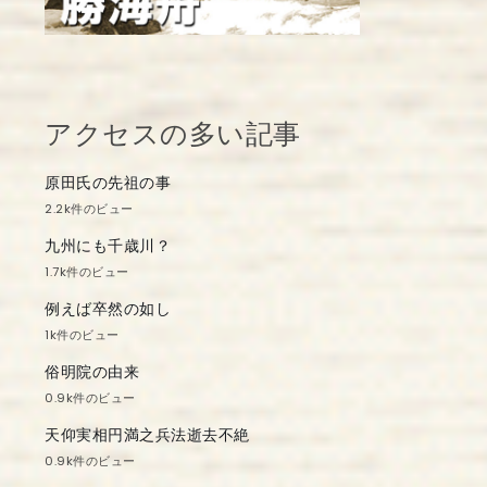
アクセスの多い記事
原田氏の先祖の事
2.2k件のビュー
九州にも千歳川？
1.7k件のビュー
例えば卒然の如し
1k件のビュー
俗明院の由来
0.9k件のビュー
天仰実相円満之兵法逝去不絶
0.9k件のビュー