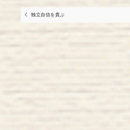
投
独立自信を貴ぶ
稿
ナ
ビ
ゲ
ー
シ
ョ
ン