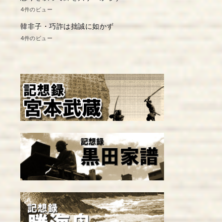
4件のビュー
韓非子・巧詐は拙誠に如かず
4件のビュー