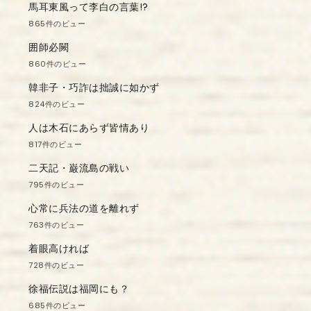
馬耳東風って李白の言葉!?
865件のビュー
囲師必闕
860件のビュー
韓非子・巧詐は拙誠に如かず
824件のビュー
人は木石にあらず皆情あり
817件のビュー
二天記・巌流島の戦い
795件のビュー
心常に兵法の道を離れず
763件のビュー
着眼高ければ
728件のビュー
徐福伝説は福岡にも？
685件のビュー