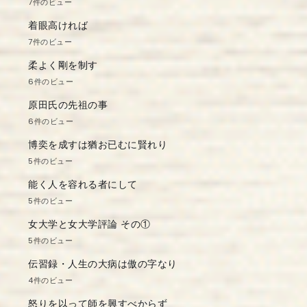
7件のビュー
着眼高ければ
7件のビュー
柔よく剛を制す
6件のビュー
原田氏の先祖の事
6件のビュー
博奕を成すは猶お已むに賢れり
5件のビュー
能く人を容れる者にして
5件のビュー
女大学と女大学評論 その①
5件のビュー
伝習録・人生の大病は傲の字なり
4件のビュー
怒りを以って師を興すべからず