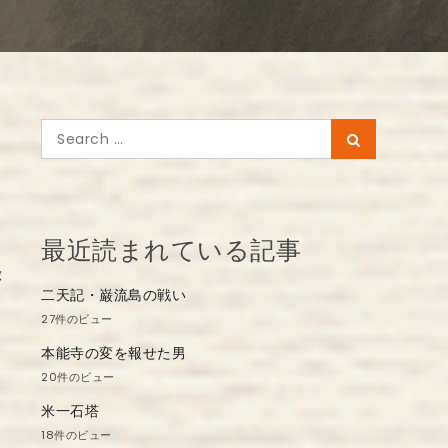
Search
Search
for:
最近読まれている記事
録
二天記・巌流島の戦い
27件のビュー
本能寺の変を報せた男
20件のビュー
米一石塔
18件のビュー