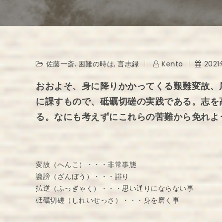
佐藤一斎
,
困難の時は
,
言志録
Kento
202
おおよそ、身に降りかかってくる艱難変故、
に課すもので、砥礪切磋の実践である。志を
る。なにも考えずにこれらの苦難から免れよ
変故（へんこ）・・・非常事態
讒謗（ざんぼう）・・・誹り
払逆（ふっぎゃく）・・・思い通りにならない事
砥礪切磋（しれいせっさ）・・・身を磨く事