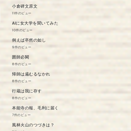
小倉碑文原文
11件のビュー
AIに女大学を聞いてみた
10件のビュー
例えば卒然の如し
9件のビュー
囲師必闕
8件のビュー
帰師は遏むるなかれ
8件のビュー
行蔵は我に存す
8件のビュー
本能寺の報、毛利に届く
7件のビュー
風林火山のつづきは？