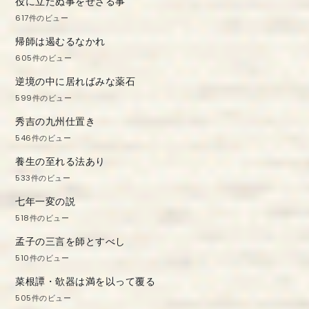
役に立たぬ事をせざる事
617件のビュー
帰師は遏むるなかれ
605件のビュー
逆境の中に居ればみな薬石
599件のビュー
秀吉の九州仕置き
546件のビュー
養生の至れる法あり
533件のビュー
七年一変の説
518件のビュー
孟子の三言を師とすべし
510件のビュー
菜根譚・欹器は満を以って覆る
505件のビュー