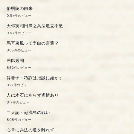
俗明院の由来
0.9k件のビュー
天仰実相円満之兵法逝去不絶
0.9k件のビュー
馬耳東風って李白の言葉!?
865件のビュー
囲師必闕
862件のビュー
韓非子・巧詐は拙誠に如かず
827件のビュー
人は木石にあらず皆情あり
817件のビュー
二天記・巌流島の戦い
808件のビュー
心常に兵法の道を離れず