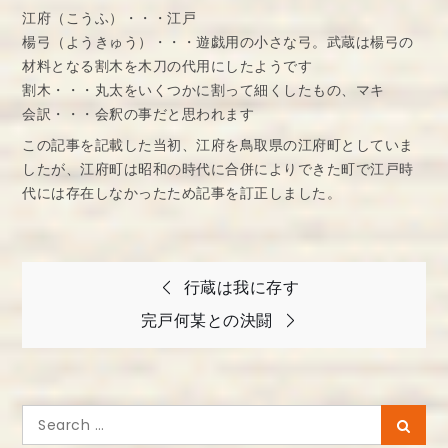
江府（こうふ）・・・江戸
楊弓（ようきゅう）・・・遊戯用の小さな弓。武蔵は楊弓の
材料となる割木を木刀の代用にしたようです
割木・・・丸太をいくつかに割って細くしたもの、マキ
会訳・・・会釈の事だと思われます
この記事を記載した当初、江府を鳥取県の江府町としていま
したが、江府町は昭和の時代に合併によりできた町で江戸時
代には存在しなかったため記事を訂正しました。
投
行蔵は我に存す
稿
完戸何某との決闘
ナ
ビ
ゲ
Search
Searc
ー
for: