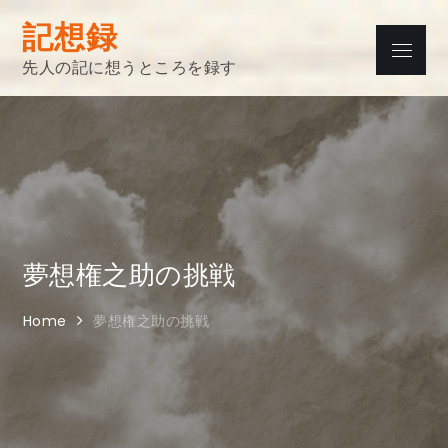
Skip
記想録
to
Menu
content
先人の記に想うところを録す
夢想権之助の挑戦
Home
夢想権之助の挑戦