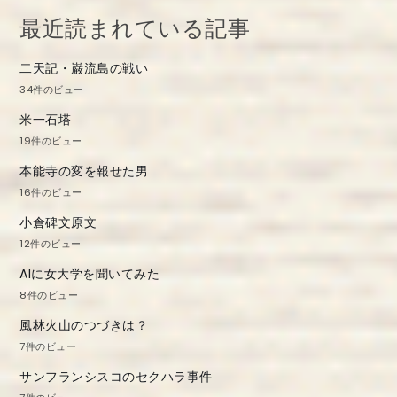
シ
最近読まれている記事
ョ
二天記・巌流島の戦い
ン
34件のビュー
米一石塔
19件のビュー
本能寺の変を報せた男
16件のビュー
小倉碑文原文
12件のビュー
AIに女大学を聞いてみた
8件のビュー
風林火山のつづきは？
7件のビュー
サンフランシスコのセクハラ事件