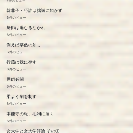
7件のビュー
韓非子・巧詐は拙誠に如かず
6件のビュー
帰師は遏むるなかれ
6件のビュー
例えば卒然の如し
6件のビュー
行蔵は我に存す
6件のビュー
囲師必闕
6件のビュー
柔よく剛を制す
6件のビュー
本能寺の報、毛利に届く
6件のビュー
女大学と女大学評論 その①