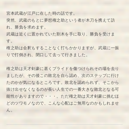
宮本武蔵が江戸に在した時の話です。
突然、武蔵のもとに夢想権之助という者が木刀を携えて訪
れ、勝負を求めます。
武蔵は近くに置かれていた割木を手に取り、勝負を受けま
す。
権之助は会釈もすることなく打ちかかりますが、武蔵に一振
りで打倒され、閉口して去って行きました。
権之助は天才剣豪に甚くプライドを傷つけられその場を去り
ましたが、その後この敗北を自ら認め、次のステップに行け
たのかが気になるところです。敗北を認められず、そこから
抜け出せなくなるのが長い人生での一番大きな敗北となる可
能性がありますので・・・。ただ権之助は天才剣豪に挑むほ
どのツワモノなので、こんな心配はご無用なのかもしれませ
ん。