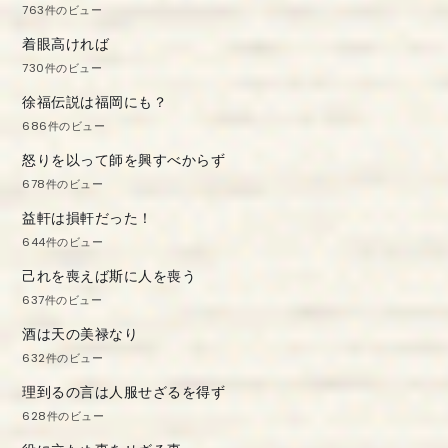
763件のビュー
着眼高ければ
730件のビュー
徐福伝説は福岡にも？
686件のビュー
怒りを以って師を興すべからず
678件のビュー
益軒は損軒だった！
644件のビュー
己れを喪えば斯に人を喪う
637件のビュー
酒は天の美禄なり
632件のビュー
理到るの言は人服せざるを得ず
628件のビュー