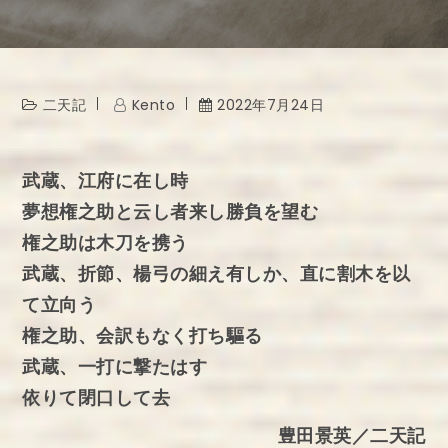
二天記
Kento
2022年7月24日
武蔵、江府に在し時
夢想権之助と云し者来し勝負を望む
権之助は木刀を携う
武蔵、折節、楊弓の細え有しか、直に割木を以
て立向う
権之助、会訳もなく打ち驅る
武蔵、一打に撃たはす
依りて閉口して去
豊田景英／二天記