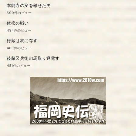
本能寺の変を報せた男
500件のビュー
休松の戦い
494件のビュー
行蔵は我に存す
485件のビュー
後藤又兵衛の馬取り逐電す
481件のビュー