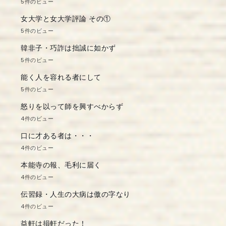
5件のビュー
女大学と女大学評論 その①
5件のビュー
韓非子・巧詐は拙誠に如かず
5件のビュー
能く人を容れる者にして
5件のビュー
怒りを以って師を興すべからず
4件のビュー
口に才ある者は・・・
4件のビュー
本能寺の報、毛利に届く
4件のビュー
伝習録・人生の大病は傲の字なり
4件のビュー
益軒は損軒だった！