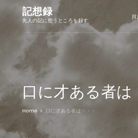
Skip
記想録
to
貝
content
先人の記に想うところを録す
口に才ある者は
Home
口に才ある者は・・・