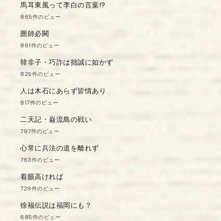
馬耳東風って李白の言葉!?
865件のビュー
囲師必闕
861件のビュー
韓非子・巧詐は拙誠に如かず
825件のビュー
人は木石にあらず皆情あり
817件のビュー
二天記・巌流島の戦い
797件のビュー
心常に兵法の道を離れず
763件のビュー
着眼高ければ
729件のビュー
徐福伝説は福岡にも？
685件のビュー