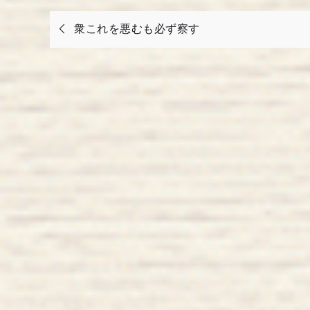
投
衆これを悪むも必ず察す
稿
ナ
ビ
ゲ
ー
シ
ョ
ン