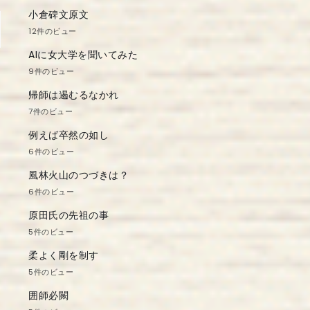
小倉碑文原文
12件のビュー
AIに女大学を聞いてみた
9件のビュー
帰師は遏むるなかれ
7件のビュー
例えば卒然の如し
6件のビュー
風林火山のつづきは？
6件のビュー
原田氏の先祖の事
5件のビュー
柔よく剛を制す
5件のビュー
囲師必闕