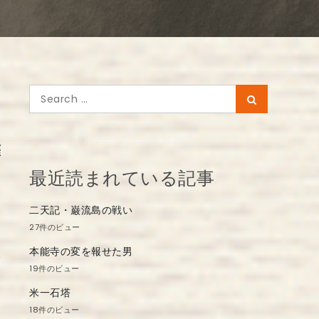
Search
Search
for:
涯
最近読まれている記事
二天記・巌流島の戦い
27件のビュー
本能寺の変を報せた男
19件のビュー
米一石塔
18件のビュー