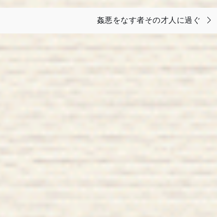
姦悪をなす者その才人に過ぐ