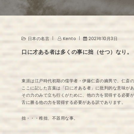
日本の名言
Kento
2021年10月3日
口に才ある者は多くの事に拙（せつ）なり。
東涯は江戸時代初期の儒学者・伊藤仁斎の嫡男で、仁斎
ここに記した言葉は「口に才ある者」に批判的な意味が
その力のみで立ち行くがために、他の力を習得する必要
舌に勝る他の力を習得する必要がある訳であります。
拙・・・稚拙、不器用な事。