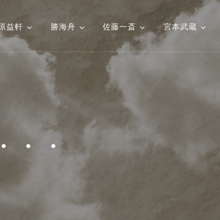
原益軒
勝海舟
佐藤一斎
宮本武蔵
・・・