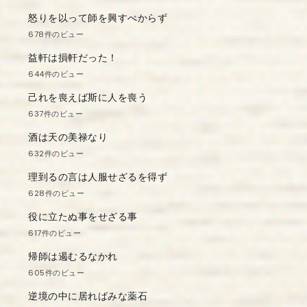
怒りを以って師を興すべからず
678件のビュー
益軒は損軒だった！
644件のビュー
己れを喪えば斯に人を喪う
637件のビュー
酒は天の美禄なり
632件のビュー
理到るの言は人服せざるを得ず
628件のビュー
役に立たぬ事をせざる事
617件のビュー
帰師は遏むるなかれ
605件のビュー
逆境の中に居ればみな薬石