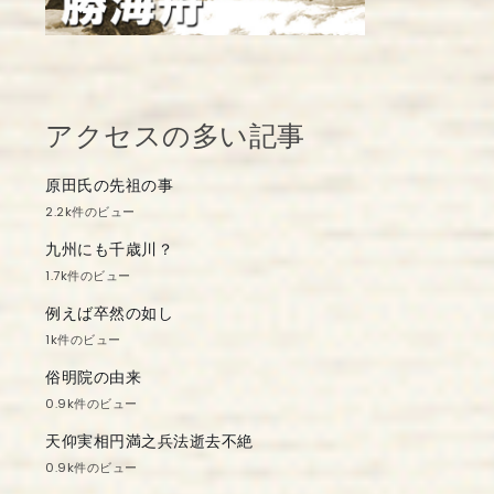
アクセスの多い記事
原田氏の先祖の事
2.2k件のビュー
九州にも千歳川？
1.7k件のビュー
例えば卒然の如し
1k件のビュー
俗明院の由来
0.9k件のビュー
天仰実相円満之兵法逝去不絶
0.9k件のビュー