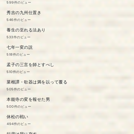
599件のビュー
秀吉の九州仕置き
546件のビュー
養生の至れる法あり
533件のビュー
七年一変の説
518件のビュー
孟子の三言を師とすべし
510件のビュー
菜根譚・欹器は満を以って覆る
505件のビュー
本能寺の変を報せた男
500件のビュー
休松の戦い
494件のビュー
行蔵は我に存す