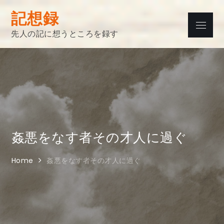
Skip
記想録
to
Menu
content
先人の記に想うところを録す
姦悪をなす者その才人に過ぐ
Home
姦悪をなす者その才人に過ぐ