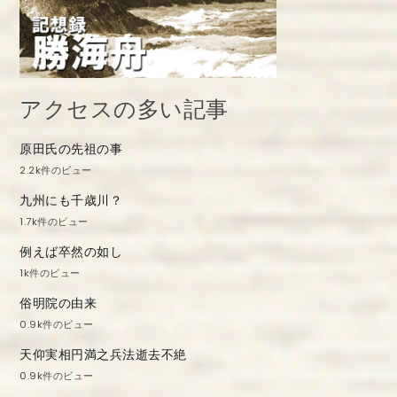
アクセスの多い記事
原田氏の先祖の事
2.2k件のビュー
九州にも千歳川？
1.7k件のビュー
例えば卒然の如し
1k件のビュー
俗明院の由来
0.9k件のビュー
天仰実相円満之兵法逝去不絶
0.9k件のビュー