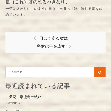
是（これ）才の恐るべきなり。
一斎は終わりにこのように書き、自身の才能に溺れる事を戒
めています。
投
口に才ある者は・・・
稿
寧耐は事を成す
ナ
ビ
ゲ
Search
Searc
ー
for:
シ
最近読まれている記事
ョ
二天記・巌流島の戦い
ン
25件のビュー