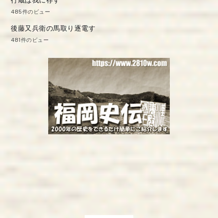
485件のビュー
後藤又兵衛の馬取り逐電す
481件のビュー