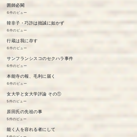
囲師必闕
6件のビュー
韓非子・巧詐は拙誠に如かず
6件のビュー
行蔵は我に存す
6件のビュー
サンフランシスコのセクハラ事件
6件のビュー
本能寺の報、毛利に届く
6件のビュー
女大学と女大学評論 その①
5件のビュー
原田氏の先祖の事
5件のビュー
能く人を容れる者にして
5件のビュー