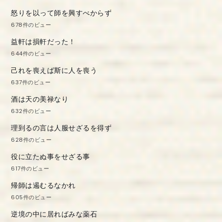
怒りを以って師を興すべからず
678件のビュー
益軒は損軒だった！
644件のビュー
己れを喪えば斯に人を喪う
637件のビュー
酒は天の美禄なり
632件のビュー
理到るの言は人服せざるを得ず
628件のビュー
役に立たぬ事をせざる事
617件のビュー
帰師は遏むるなかれ
605件のビュー
逆境の中に居ればみな薬石