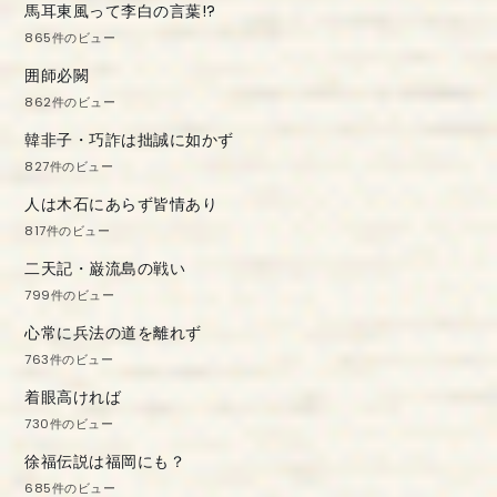
馬耳東風って李白の言葉!?
865件のビュー
囲師必闕
862件のビュー
韓非子・巧詐は拙誠に如かず
827件のビュー
人は木石にあらず皆情あり
817件のビュー
二天記・巌流島の戦い
799件のビュー
心常に兵法の道を離れず
763件のビュー
着眼高ければ
730件のビュー
徐福伝説は福岡にも？
685件のビュー