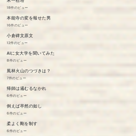
米一石塔
18件のビュー
本能寺の変を報せた男
16件のビュー
小倉碑文原文
12件のビュー
AIに女大学を聞いてみた
8件のビュー
風林火山のつづきは？
7件のビュー
帰師は遏むるなかれ
6件のビュー
例えば卒然の如し
6件のビュー
柔よく剛を制す
6件のビュー