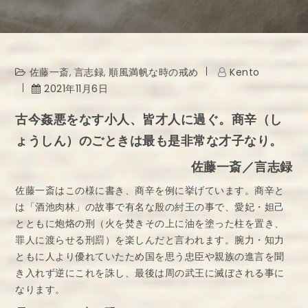
佐藤一斎
,
言志録
,
順風満帆な時の戒め
Kento
2021年11月6日
古今姦悪をなす小人、皆才人に過ぐ。商辛（し
ょうしん）のごときは最も是非常な才子なり。
佐藤一斎／言志録
佐藤一斎はこの様に書き、商辛を例に挙げています。商辛と
は「酒池肉林」の故事で有名な殷の紂王の事で、愛妃・妲己
とともに炮烙の刑（火を焚きその上に油を塗った柱を置き、
罪人に渡らせる刑罰）を楽しんだと言われます。腕力・知力
ともに人より優れていたため国を思う忠臣や親族の進言を聞
き入れず逆にこれを誅し、最後は周の武王に滅ぼされる事に
なります。