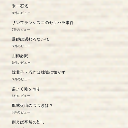
米一石塔
8件のビュー
サンフランシスコのセクハラ事件
7件のビュー
帰師は遏むるなかれ
6件のビュー
囲師必闕
6件のビュー
韓非子・巧詐は拙誠に如かず
6件のビュー
柔よく剛を制す
5件のビュー
風林火山のつづきは？
5件のビュー
例えば卒然の如し