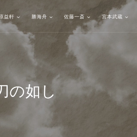
原益軒
勝海舟
佐藤一斎
宮本武蔵
刀の如し