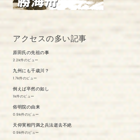
アクセスの多い記事
原田氏の先祖の事
2.2k件のビュー
九州にも千歳川？
1.7k件のビュー
例えば卒然の如し
1k件のビュー
俗明院の由来
0.9k件のビュー
天仰実相円満之兵法逝去不絶
0.9k件のビュー