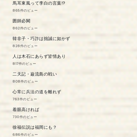
馬耳東風って李白の言葉!?
865件のビュー
囲師必闕
862件のビュー
韓非子・巧詐は拙誠に如かず
828件のビュー
人は木石にあらず皆情あり
817件のビュー
二天記・巌流島の戦い
808件のビュー
心常に兵法の道を離れず
763件のビュー
着眼高ければ
730件のビュー
徐福伝説は福岡にも？
686件のビュー