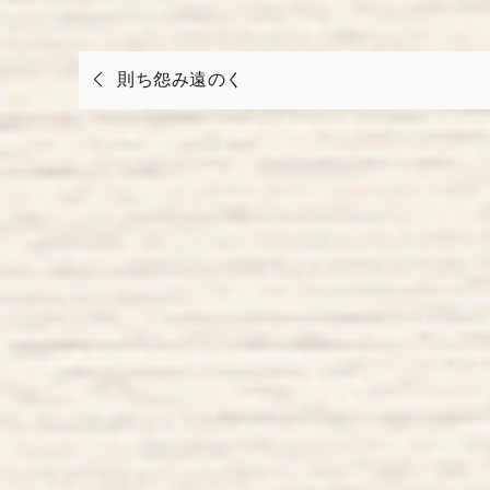
投
則ち怨み遠のく
稿
ナ
ビ
ゲ
ー
シ
ョ
ン