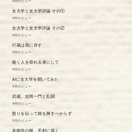
4件のビュー
女大学と女大学評論 その①
4件のビュー
女大学と女大学評論 その②
4件のビュー
行蔵は我に存す
4件のビュー
能く人を容れる者にして
4件のビュー
AIに女大学を聞いてみた
4件のビュー
武蔵、吉岡一門と乱闘
4件のビュー
怒りを以って師を興すべからず
3件のビュー
本能寺の報、毛利に届く