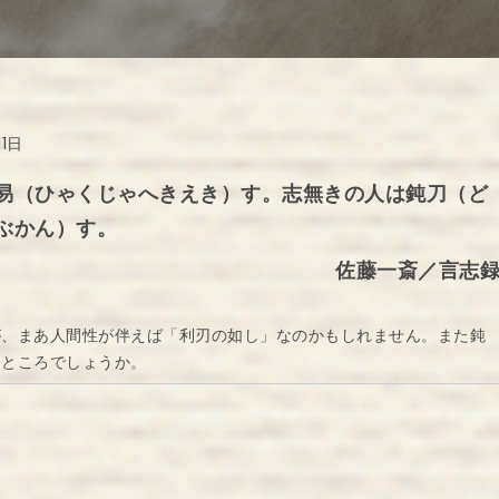
11日
易（ひゃくじゃへきえき）す。志無きの人は鈍刀（ど
ぶかん）す。
佐藤一斎／言志
が、まあ人間性が伴えば「利刃の如し」なのかもしれません。また鈍
たところでしょうか。