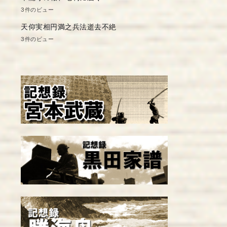
3件のビュー
天仰実相円満之兵法逝去不絶
3件のビュー