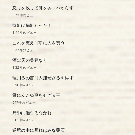
怒りを以って師を興すべからず
678件のビュー
益軒は損軒だった！
644件のビュー
己れを喪えば斯に人を喪う
637件のビュー
酒は天の美禄なり
632件のビュー
理到るの言は人服せざるを得ず
628件のビュー
役に立たぬ事をせざる事
617件のビュー
帰師は遏むるなかれ
605件のビュー
逆境の中に居ればみな薬石