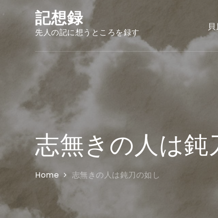
Skip
記想録
to
貝
content
先人の記に想うところを録す
志無きの人は鈍
Home
志無きの人は鈍刀の如し