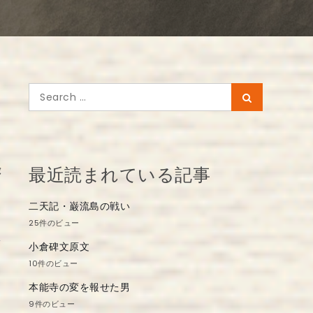
Search
Search
for:
録
最近読まれている記事
二天記・巌流島の戦い
25件のビュー
小倉碑文原文
10件のビュー
本能寺の変を報せた男
9件のビュー