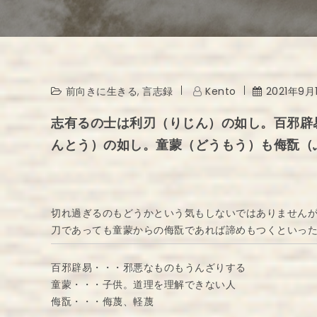
前向きに生きる
,
言志録
Kento
2021年9月
志有るの士は利刃（りじん）の如し。百邪辟
んとう）の如し。童蒙（どうもう）も侮翫（
切れ過ぎるのもどうかという気もしないではありません
刀であっても童蒙からの侮翫であれば諦めもつくといっ
百邪辟易・・・邪悪なものもうんざりする
童蒙・・・子供。道理を理解できない人
侮翫・・・侮蔑、軽蔑