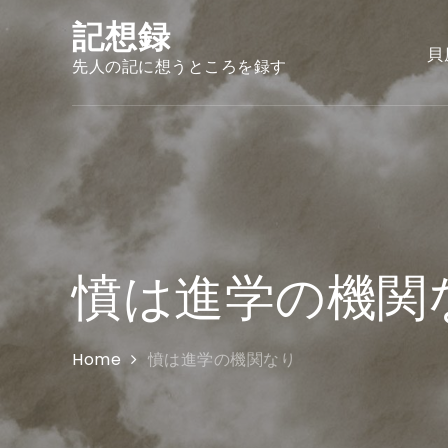
Skip
記想録
to
貝
content
先人の記に想うところを録す
憤は進学の機関
Home
憤は進学の機関なり