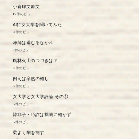
小倉碑文原文
12件のビュー
AIに女大学を聞いてみた
9件のビュー
帰師は遏むるなかれ
7件のビュー
風林火山のつづきは？
6件のビュー
例えば卒然の如し
6件のビュー
女大学と女大学評論 その①
5件のビュー
韓非子・巧詐は拙誠に如かず
5件のビュー
柔よく剛を制す