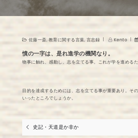
佐藤一斎
,
教育に関する言葉
,
言志録
Kento
憤の一字は、是れ進学の機関なり。
物事に触れ、感動し、志を立てる事。これが学を進める
目的を達成するためには、志を立てる事が重要あり。そ
いったところでしょうか。
投
史記・天道是か非か
稿