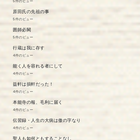
5件のビュー
原田氏の先祖の事
5件のビュー
囲師必闕
5件のビュー
行蔵は我に存す
4件のビュー
能く人を容れる者にして
4件のビュー
益軒は損軒だった！
4件のビュー
本能寺の報、毛利に届く
4件のビュー
伝習録・人生の大病は傲の字なり
4件のビュー
聖人も如何ともすることなし