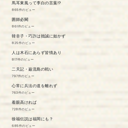
馬耳東風って李白の言葉!?
865件のビュー
囲師必闕
861件のビュー
韓非子・巧詐は拙誠に如かず
825件のビュー
人は木石にあらず皆情あり
817件のビュー
二天記・巌流島の戦い
797件のビュー
心常に兵法の道を離れず
763件のビュー
着眼高ければ
728件のビュー
徐福伝説は福岡にも？
685件のビュー