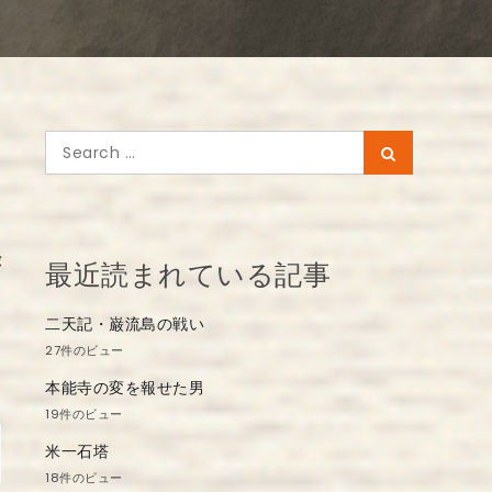
Search
Search
for:
録
最近読まれている記事
二天記・巌流島の戦い
27件のビュー
本能寺の変を報せた男
19件のビュー
米一石塔
18件のビュー