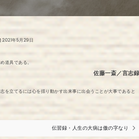
2021年5月29日
ため道具である。
佐藤一斎／言志
の志を立てるには心を揺り動かす出来事に出会うことが大事であると
伝習録・人生の大病は傲の字なり