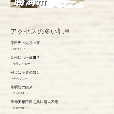
アクセスの多い記事
原田氏の先祖の事
2.2k件のビュー
九州にも千歳川？
1.7k件のビュー
例えば卒然の如し
1k件のビュー
俗明院の由来
0.9k件のビュー
天仰実相円満之兵法逝去不絶
0.9k件のビュー