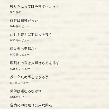
怒りを以って師を興すべからず
678件のビュー
益軒は損軒だった！
644件のビュー
己れを喪えば斯に人を喪う
637件のビュー
酒は天の美禄なり
632件のビュー
理到るの言は人服せざるを得ず
628件のビュー
役に立たぬ事をせざる事
617件のビュー
帰師は遏むるなかれ
605件のビュー
逆境の中に居ればみな薬石