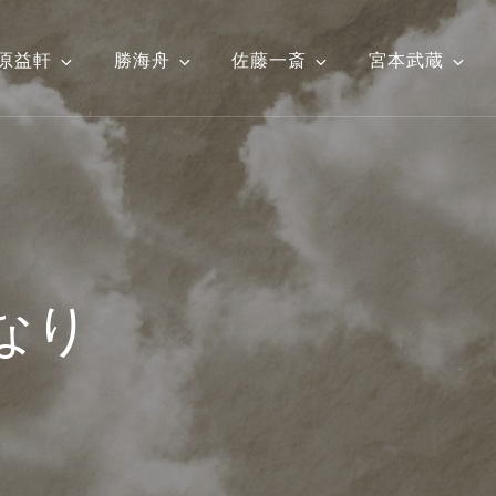
原益軒
勝海舟
佐藤一斎
宮本武蔵
なり