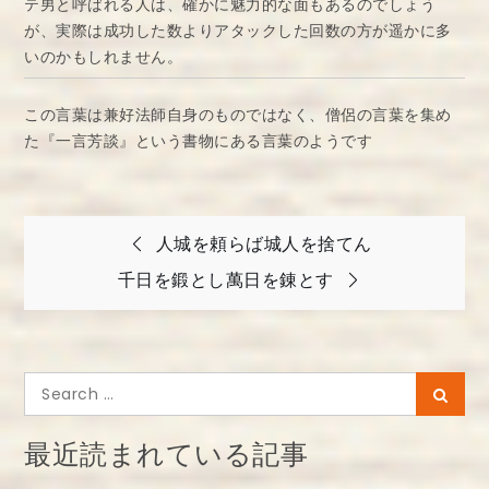
テ男と呼ばれる人は、確かに魅力的な面もあるのでしょう
が、実際は成功した数よりアタックした回数の方が遥かに多
いのかもしれません。
この言葉は兼好法師自身のものではなく、僧侶の言葉を集め
た『一言芳談』という書物にある言葉のようです
投
人城を頼らば城人を捨てん
稿
千日を鍛とし萬日を錬とす
ナ
ビ
ゲ
Search
Searc
ー
for:
シ
最近読まれている記事
ョ