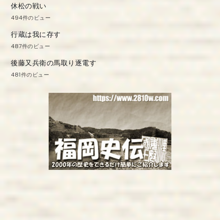
休松の戦い
494件のビュー
行蔵は我に存す
487件のビュー
後藤又兵衛の馬取り逐電す
481件のビュー