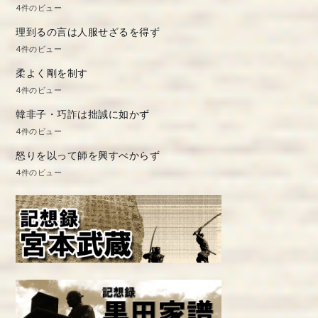
4件のビュー
理到るの言は人服せざるを得ず
4件のビュー
柔よく剛を制す
4件のビュー
韓非子・巧詐は拙誠に如かず
4件のビュー
怒りを以って師を興すべからず
4件のビュー