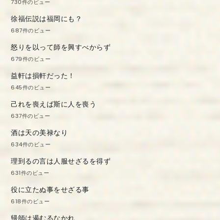
730件のビュー
徐福伝説は福岡にも？
687件のビュー
怒りを以って師を興すべからず
679件のビュー
益軒は損軒だった！
645件のビュー
己れを喪えば斯に人を喪う
637件のビュー
酒は天の美禄なり
634件のビュー
理到るの言は人服せざるを得ず
631件のビュー
役に立たぬ事をせざる事
618件のビュー
帰師は遏むるなかれ