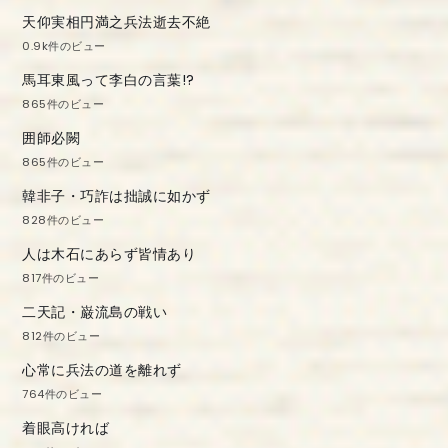
天仰実相円満之兵法逝去不絶
0.9k件のビュー
馬耳東風って李白の言葉!?
865件のビュー
囲師必闕
865件のビュー
韓非子・巧詐は拙誠に如かず
828件のビュー
人は木石にあらず皆情あり
817件のビュー
二天記・巌流島の戦い
812件のビュー
心常に兵法の道を離れず
764件のビュー
着眼高ければ