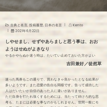
古典と名言
,
投稿履歴
,
日本の名言
Kento
2021年6月22日
しやせまし、せずやあらましと思う事は、おお
ようはせぬがよきなり
やるかやらぬか迷う時は、たいてい止めておいた方がよい
吉田兼好／徒然草
迷った馬券もこの通りで、買わなきゃ良かったとなる結果が
多いようです。また恋愛の告白も同様です。告って成功した
人はだいたいが自信のあった人に違いがありません。
ただ自身を打たれ強くするためには、当たって砕けろ的な思
考も、たまには必要な事なのかもしれません。世間一般にモ