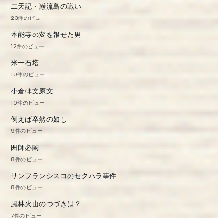
二天記・巌流島の戦い
ン
23件のビュー
本能寺の変を報せた男
12件のビュー
米一石塔
10件のビュー
小倉碑文原文
10件のビュー
例えば卒然の如し
9件のビュー
囲師必闕
8件のビュー
サンフランシスコのセクハラ事件
8件のビュー
風林火山のつづきは？
7件のビュー