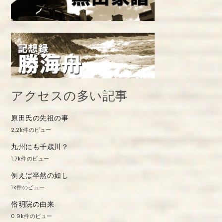
アクセスの多い記事
原田氏の先祖の事
2.2k件のビュー
九州にも千歳川？
1.7k件のビュー
例えば卒然の如し
1k件のビュー
俗明院の由来
0.9k件のビュー