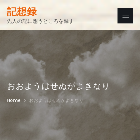
Skip
記想録
to
Menu
content
先人の記に想うところを録す
おおようはせぬがよきなり
Home
おおようはせぬがよきなり