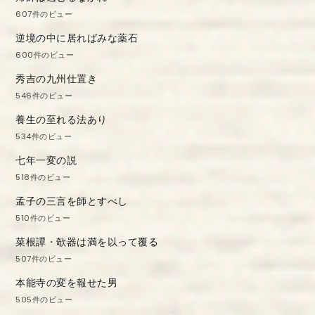
607件のビュー
逆境の中に居ればみな薬石
600件のビュー
秀吉の九州仕置き
546件のビュー
養生の至れる法あり
534件のビュー
七年一変の説
518件のビュー
孟子の三言を師とすべし
510件のビュー
菜根譚・欹器は満を以って覆る
507件のビュー
本能寺の変を報せた男
505件のビュー