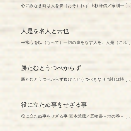
心に誤なき時は人を畏（おそ）れず 上杉謙信／家訓十 […
人是を名人と云也
平常心を以（もって）一切の事をなす人を、人是（これ [
勝たむとうつべからず
勝たむとうつべからず負けじとうつべきなり 博打は勝 […
役に立たぬ事をせざる事
役に立たぬ事をせざる事 宮本武蔵／五輪書－地の巻－ […