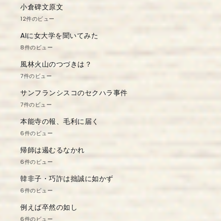
小倉碑文原文
12件のビュー
AIに女大学を聞いてみた
8件のビュー
風林火山のつづきは？
7件のビュー
サンフランシスコのセクハラ事件
7件のビュー
本能寺の報、毛利に届く
6件のビュー
帰師は遏むるなかれ
6件のビュー
韓非子・巧詐は拙誠に如かず
6件のビュー
例えば卒然の如し
6件のビュー