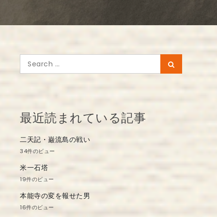
Search
Search
for:
最近読まれている記事
二天記・巌流島の戦い
34件のビュー
米一石塔
19件のビュー
本能寺の変を報せた男
16件のビュー