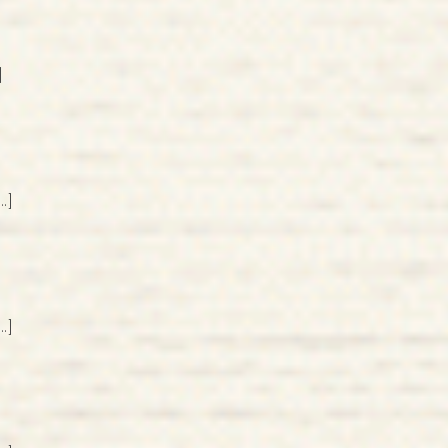
]
…]
…]