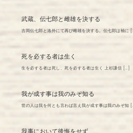
武蔵、伝七郎と雌雄を決する
吉岡伝七郎と洛外にて再び雌雄を決する。伝七郎は袖に [
死を必する者は生く
生を必する者は死し、死を必する者は生く 上杉謙信 […]
我が成す事は我のみぞ知る
世の人は我を何とも言わば言え我が成す事は我のみぞ知 [
我事において後悔をせず