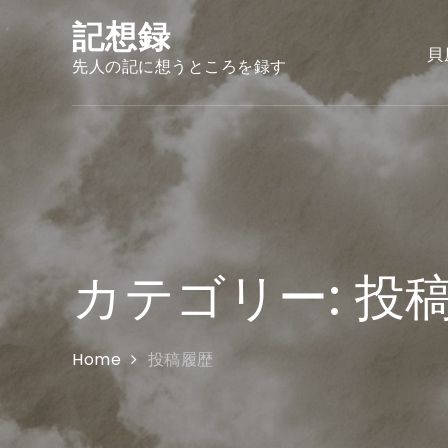
Skip
記想録
to
貝
content
先人の記に想うところを録す
カテゴリー:
投
Home
投稿履歴