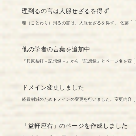
理到るの言は人服せざるを得ず
理（ことわり）到るの言は、人服せざるを得ず。 佐藤 […
他の学者の言葉を追加中
『貝原益軒－記想録－』から『記想録』とページ名を変 [
ドメイン変更しました
経費削減のためドメインの変更を行いました。変更内容 [
「益軒座右」のページを作成しました