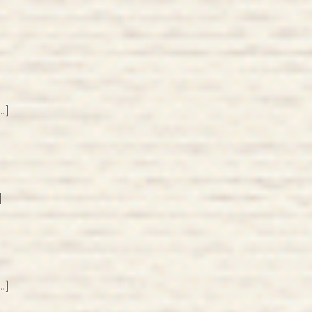
…]
]
…]