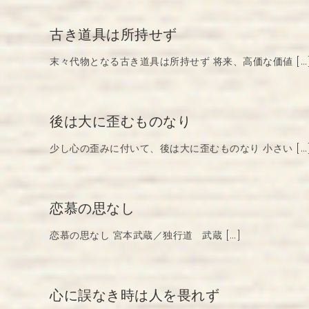
古き道具は所持せず
末々代物となる古き道具は所持せず 将来、高価な価値 […
後は大に歪むものなり
少し心の歪みに付いて、後は大に歪むものなり 小さい […
恋慕の思なし
恋慕の思なし 宮本武蔵／独行道 武蔵 […]
心に誤なき時は人を畏れず