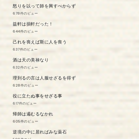
怒りを以って師を興すべからず
678件のビュー
益軒は損軒だった！
644件のビュー
己れを喪えば斯に人を喪う
637件のビュー
酒は天の美禄なり
632件のビュー
理到るの言は人服せざるを得ず
628件のビュー
役に立たぬ事をせざる事
617件のビュー
帰師は遏むるなかれ
605件のビュー
逆境の中に居ればみな薬石