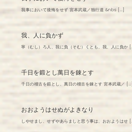
我事において後悔をせず 宮本武蔵／独行道 &nbs […]
我、人に負かず
寧（むし）ろ人、我に負（そむ）くとも、我、人に負か [
千日を鍛とし萬日を錬とす
千日の稽古を鍛とし、萬日の稽古を錬とす 宮本武蔵／ […
おおようはせぬがよきなり
しやせまし、せずやあらましと思う事は、おおようはせ [