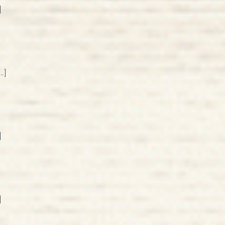
]
…]
]
]