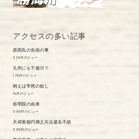
アクセスの多い記事
原田氏の先祖の事
2.2k件のビュー
九州にも千歳川？
1.7k件のビュー
例えば卒然の如し
1k件のビュー
俗明院の由来
0.9k件のビュー
天仰実相円満之兵法逝去不絶
0.9k件のビュー