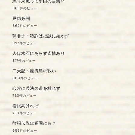
馬耳東風って李白の言葉!?
865件のビュー
囲師必闕
862件のビュー
韓非子・巧詐は拙誠に如かず
827件のビュー
人は木石にあらず皆情あり
817件のビュー
二天記・巌流島の戦い
808件のビュー
心常に兵法の道を離れず
763件のビュー
着眼高ければ
730件のビュー
徐福伝説は福岡にも？
685件のビュー