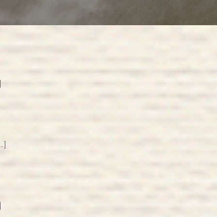
]
…]
]