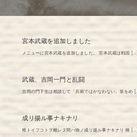
宮本武蔵を追加しました
メニューに宮本武蔵を追加しました。 宮本武蔵は戦国 […
武蔵、吉岡一門と乱闘
吉岡の門下生は相談して「兵術ではかなわない。策をめ [
成リ揚ル事ナキナリ
稚トイフコトヲ離レヌ間ハ物ノ成リ揚ル事ナキナリ 橋 […