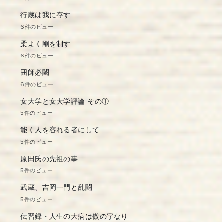
行蔵は我に存す
6件のビュー
柔よく剛を制す
6件のビュー
囲師必闕
6件のビュー
女大学と女大学評論 その①
5件のビュー
能く人を容れる者にして
5件のビュー
原田氏の先祖の事
5件のビュー
武蔵、吉岡一門と乱闘
5件のビュー
伝習録・人生の大病は傲の字なり