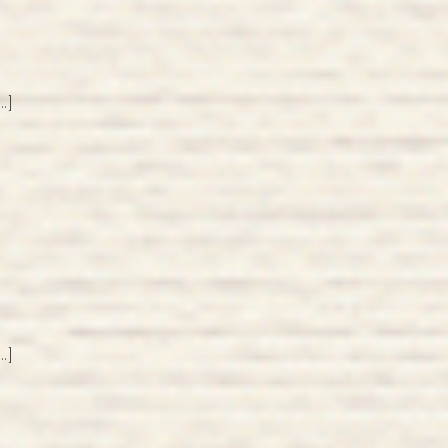
…]
…]