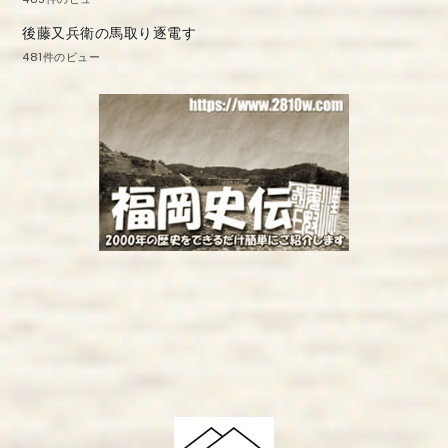
後藤又兵衛の馬取り逐電す
481件のビュー