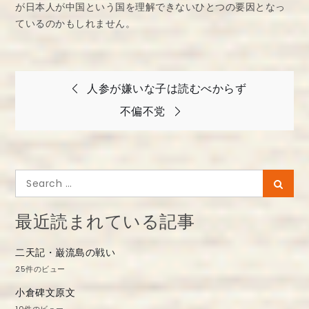
が日本人が中国という国を理解できないひとつの要因となっ
ているのかもしれません。
投
人参が嫌いな子は読むべからず
稿
不偏不党
ナ
ビ
ゲ
Search
Searc
ー
for:
シ
最近読まれている記事
ョ
二天記・巌流島の戦い
ン
25件のビュー
小倉碑文原文