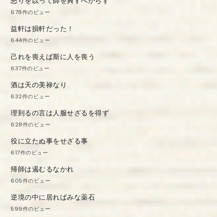
怒りを以って師を興すべからず
678件のビュー
益軒は損軒だった！
644件のビュー
己れを喪えば斯に人を喪う
637件のビュー
酒は天の美禄なり
632件のビュー
理到るの言は人服せざるを得ず
628件のビュー
役に立たぬ事をせざる事
617件のビュー
帰師は遏むるなかれ
605件のビュー
逆境の中に居ればみな薬石
599件のビュー