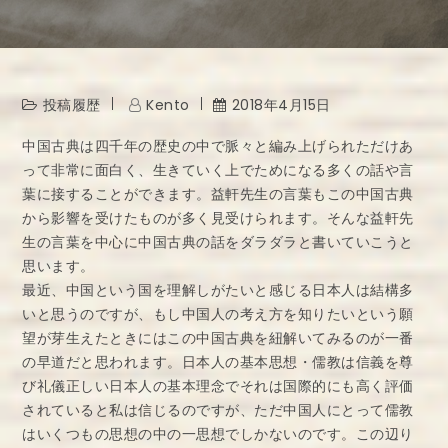
投稿履歴
Kento
2018年4月15日
中国古典は四千年の歴史の中で脈々と編み上げられただけあ
って非常に面白く、生きていく上でためになる多くの話や言
葉に接することができます。益軒先生の言葉もこの中国古典
から影響を受けたものが多く見受けられます。そんな益軒先
生の言葉を中心に中国古典の話をダラダラと書いていこうと
思います。
最近、中国という国を理解しがたいと感じる日本人は結構多
いと思うのですが、もし中国人の考え方を知りたいという願
望が芽生えたときにはこの中国古典を紐解いてみるのが一番
の早道だと思われます。日本人の基本思想・儒教は信義を尊
び礼儀正しい日本人の基本理念でそれは国際的にも高く評価
されていると私は信じるのですが、ただ中国人にとって儒教
はいくつもの思想の中の一思想でしかないのです。この辺り