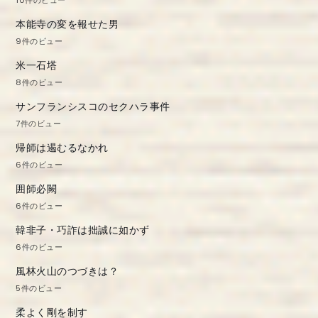
10件のビュー
本能寺の変を報せた男
9件のビュー
米一石塔
8件のビュー
サンフランシスコのセクハラ事件
7件のビュー
帰師は遏むるなかれ
6件のビュー
囲師必闕
6件のビュー
韓非子・巧詐は拙誠に如かず
6件のビュー
風林火山のつづきは？
5件のビュー
柔よく剛を制す