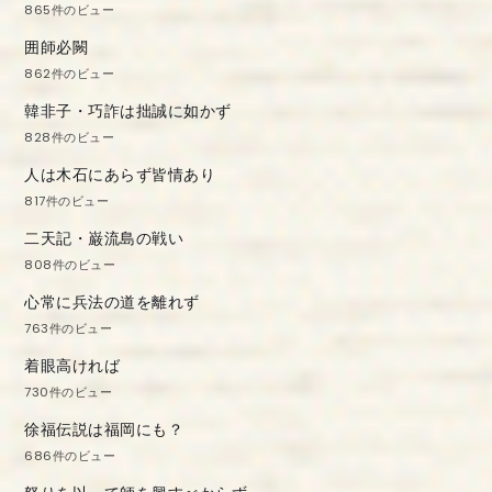
865件のビュー
囲師必闕
862件のビュー
韓非子・巧詐は拙誠に如かず
828件のビュー
人は木石にあらず皆情あり
817件のビュー
二天記・巌流島の戦い
808件のビュー
心常に兵法の道を離れず
763件のビュー
着眼高ければ
730件のビュー
徐福伝説は福岡にも？
686件のビュー