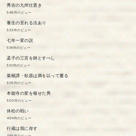
秀吉の九州仕置き
546件のビュー
養生の至れる法あり
533件のビュー
七年一変の説
518件のビュー
孟子の三言を師とすべし
510件のビュー
菜根譚・欹器は満を以って覆る
505件のビュー
本能寺の変を報せた男
500件のビュー
休松の戦い
494件のビュー
行蔵は我に存す
485件のビュー