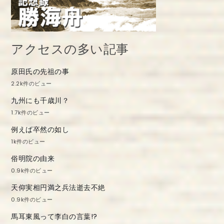
アクセスの多い記事
原田氏の先祖の事
2.2k件のビュー
九州にも千歳川？
1.7k件のビュー
例えば卒然の如し
1k件のビュー
俗明院の由来
0.9k件のビュー
天仰実相円満之兵法逝去不絶
0.9k件のビュー
馬耳東風って李白の言葉!?