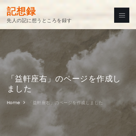
Skip
記想録
to
Menu
content
先人の記に想うところを録す
「益軒座右」のページを作成し
ました
Home
「益軒座右」のページを作成しました