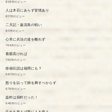
828件のビュー
人は木石にあらず皆情あり
817件のビュー
二天記・巌流島の戦い
811件のビュー
心常に兵法の道を離れず
764件のビュー
着眼高ければ
730件のビュー
徐福伝説は福岡にも？
687件のビュー
怒りを以って師を興すべからず
679件のビュー
益軒は損軒だった！
645件のビュー
己れを喪えば斯に人を喪う