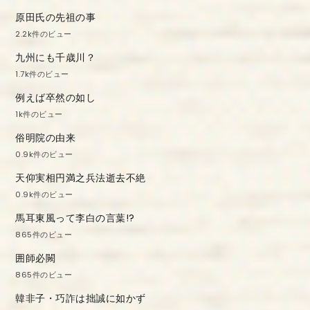
原田氏の先祖の事
2.2k件のビュー
九州にも千歳川？
1.7k件のビュー
例えば卒然の如し
1k件のビュー
俗明院の由来
0.9k件のビュー
天仰実相円満之兵法逝去不絶
0.9k件のビュー
馬耳東風って李白の言葉!?
865件のビュー
囲師必闕
865件のビュー
韓非子・巧詐は拙誠に如かず