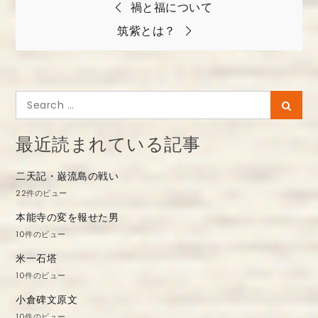
投
禍と福について
稿
筑紫とは？
ナ
ビ
ゲ
Search
Searc
ー
for:
シ
最近読まれている記事
ョ
二天記・巌流島の戦い
ン
22件のビュー
本能寺の変を報せた男
10件のビュー
米一石塔
10件のビュー
小倉碑文原文
10件のビュー