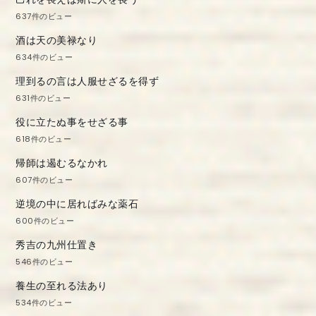
637件のビュー
酒は天の美禄なり
634件のビュー
理到るの言は人服せざるを得ず
631件のビュー
役に立たぬ事をせざる事
618件のビュー
帰師は遏むるなかれ
607件のビュー
逆境の中に居ればみな薬石
600件のビュー
秀吉の九州仕置き
546件のビュー
養生の至れる法あり
534件のビュー