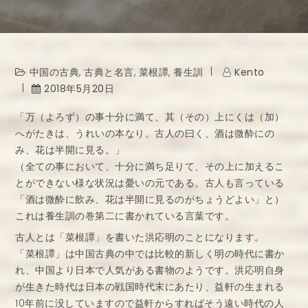
中国の古典
,
古典と名言
,
菜根譚
,
養生訓
Kento
2018年5月20日
「万（よろず）の事十分に満て、其（その）上にくは（加）
へがたきは、うれいの本なり。古人の曰く、酒は微酔にの
み、花は半開に見る。」
（全ての事において、十分に満ち足りて、その上に加えるこ
とができない様な状況は憂いの元である。古人も言っている
「酒は微酔に飲み、花は半開に見るのがちょうどよい」と）
これは養生訓の巻第二に書かれている言葉です。
古人とは「菜根譚」を書いた洪応明のことになります。
「菜根譚」は中国古典の中では比較的新しく明の時代に書か
れ、中国より日本で人気がある書物のようです。洪応明自身
が生きた時代は日本の戦国時代末にあたり、益軒の生まれる
10年前に没していますので益軒からすればそう遠い時代の人