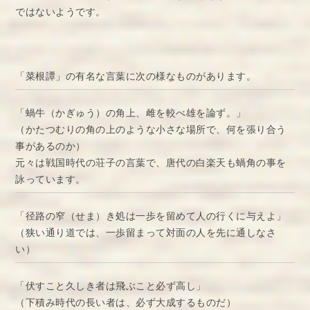
ではないようです。
「菜根譚」の有名な言葉に次の様なものがあります。
「蝸牛（かぎゅう）の角上、雌を較べ雄を論ず。」
（かたつむりの角の上のような小さな場所で、何を張り合う
事があるのか）
元々は戦国時代の荘子の言葉で、唐代の白楽天も蝸角の事を
詠っています。
「径路の窄（せま）き処は一歩を留めて人の行くに与えよ」
（狭い通り道では、一歩留まって対面の人を先に通しなさ
い）
「伏すこと久しき者は飛ぶこと必ず高し」
（下積み時代の長い者は、必ず大成するものだ）