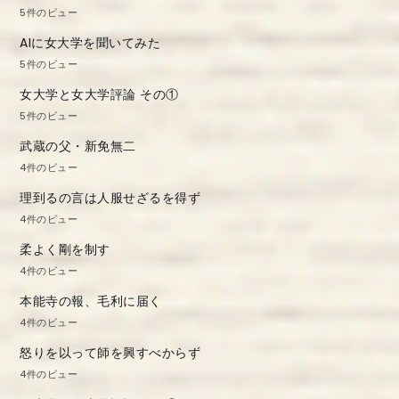
5件のビュー
AIに女大学を聞いてみた
5件のビュー
女大学と女大学評論 その①
5件のビュー
武蔵の父・新免無二
4件のビュー
理到るの言は人服せざるを得ず
4件のビュー
柔よく剛を制す
4件のビュー
本能寺の報、毛利に届く
4件のビュー
怒りを以って師を興すべからず
4件のビュー