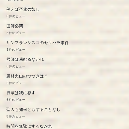
例えば卒然の如し
8件のビュー
囲師必闕
8件のビュー
サンフランシスコのセクハラ事件
8件のビュー
帰師は遏むるなかれ
6件のビュー
風林火山のつづきは？
6件のビュー
行蔵は我に存す
6件のビュー
聖人も如何ともすることなし
5件のビュー
時間を無駄にするなかれ