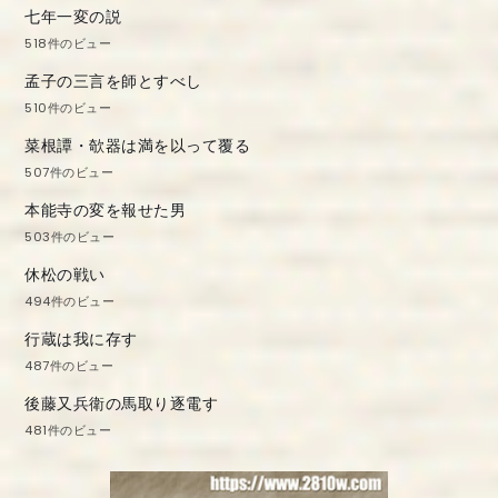
七年一変の説
518件のビュー
孟子の三言を師とすべし
510件のビュー
菜根譚・欹器は満を以って覆る
507件のビュー
本能寺の変を報せた男
503件のビュー
休松の戦い
494件のビュー
行蔵は我に存す
487件のビュー
後藤又兵衛の馬取り逐電す
481件のビュー