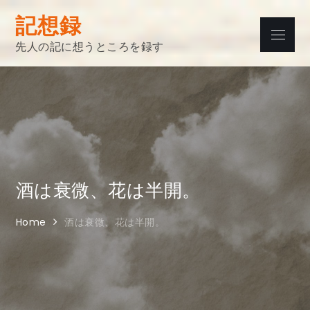
Skip
記想録
to
Menu
content
先人の記に想うところを録す
酒は衰微、花は半開。
Home
酒は衰微、花は半開。