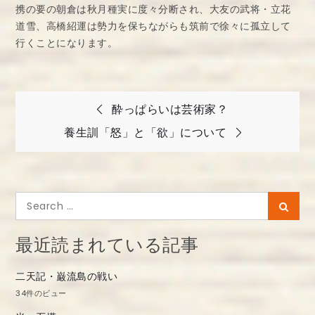
携の要の朝倉は秋月種実に度々分断され、大友の武将・立花
道雪、高橋紹運は勢力を保ちながらも筑前で徐々に孤立して
行くことになります。
投
酔っぱらいは芸術家？
稿
養生訓「怒」と「欲」について
ナ
ビ
ゲ
Search
Searc
ー
for:
シ
最近読まれている記事
ョ
二天記・巌流島の戦い
ン
34件のビュー