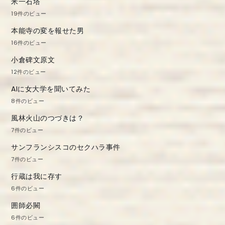
米一石塔
19件のビュー
本能寺の変を報せた男
16件のビュー
小倉碑文原文
12件のビュー
AIに女大学を聞いてみた
8件のビュー
風林火山のつづきは？
7件のビュー
サンフランシスコのセクハラ事件
7件のビュー
行蔵は我に存す
6件のビュー
囲師必闕
6件のビュー