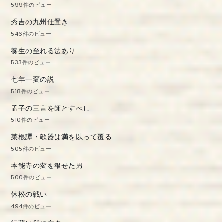
599件のビュー
秀吉の九州仕置き
546件のビュー
養生の至れる法あり
533件のビュー
七年一変の説
518件のビュー
孟子の三言を師とすべし
510件のビュー
菜根譚・欹器は満を以って覆る
505件のビュー
本能寺の変を報せた男
500件のビュー
休松の戦い
494件のビュー