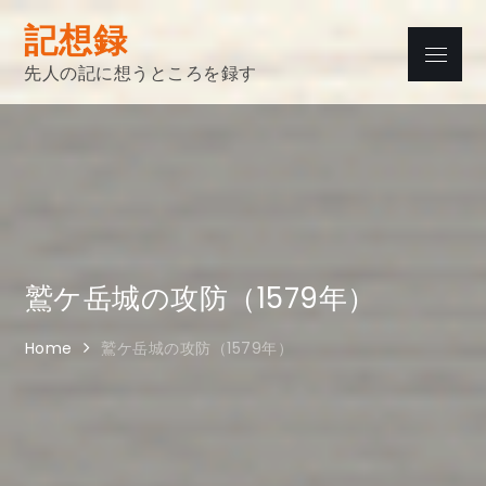
Skip
記想録
to
Menu
content
先人の記に想うところを録す
鷲ケ岳城の攻防（1579年）
Home
鷲ケ岳城の攻防（1579年）