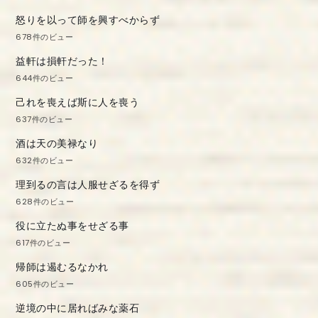
怒りを以って師を興すべからず
678件のビュー
益軒は損軒だった！
644件のビュー
己れを喪えば斯に人を喪う
637件のビュー
酒は天の美禄なり
632件のビュー
理到るの言は人服せざるを得ず
628件のビュー
役に立たぬ事をせざる事
617件のビュー
帰師は遏むるなかれ
605件のビュー
逆境の中に居ればみな薬石