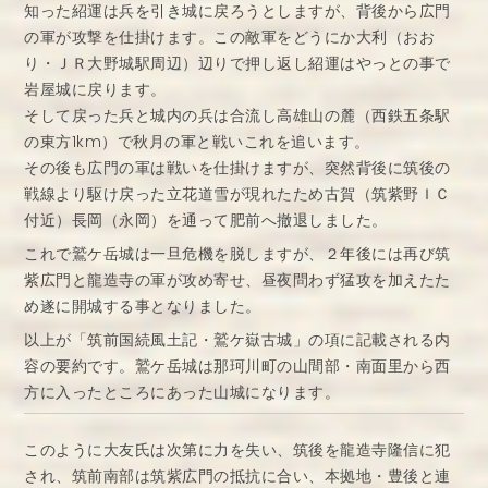
知った紹運は兵を引き城に戻ろうとしますが、背後から広門
の軍が攻撃を仕掛けます。この敵軍をどうにか大利（おお
り・ＪＲ大野城駅周辺）辺りで押し返し紹運はやっとの事で
岩屋城に戻ります。
そして戻った兵と城内の兵は合流し高雄山の麓（西鉄五条駅
の東方1km）で秋月の軍と戦いこれを追います。
その後も広門の軍は戦いを仕掛けますが、突然背後に筑後の
戦線より駆け戻った立花道雪が現れたため古賀（筑紫野ＩＣ
付近）長岡（永岡）を通って肥前へ撤退しました。
これで鷲ケ岳城は一旦危機を脱しますが、２年後には再び筑
紫広門と龍造寺の軍が攻め寄せ、昼夜問わず猛攻を加えたた
め遂に開城する事となりました。
以上が「筑前国続風土記・鷲ケ嶽古城」の項に記載される内
容の要約です。鷲ケ岳城は那珂川町の山間部・南面里から西
方に入ったところにあった山城になります。
このように大友氏は次第に力を失い、筑後を龍造寺隆信に犯
され、筑前南部は筑紫広門の抵抗に合い、本拠地・豊後と連