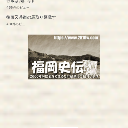
行蔵は我に存す
485件のビュー
後藤又兵衛の馬取り逐電す
481件のビュー