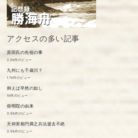
アクセスの多い記事
原田氏の先祖の事
2.2k件のビュー
九州にも千歳川？
1.7k件のビュー
例えば卒然の如し
1k件のビュー
俗明院の由来
0.9k件のビュー
天仰実相円満之兵法逝去不絶
0.9k件のビュー