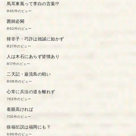
馬耳東風って李白の言葉!?
865件のビュー
囲師必闕
862件のビュー
韓非子・巧詐は拙誠に如かず
827件のビュー
人は木石にあらず皆情あり
817件のビュー
二天記・巌流島の戦い
808件のビュー
心常に兵法の道を離れず
763件のビュー
着眼高ければ
730件のビュー
徐福伝説は福岡にも？
686件のビュー