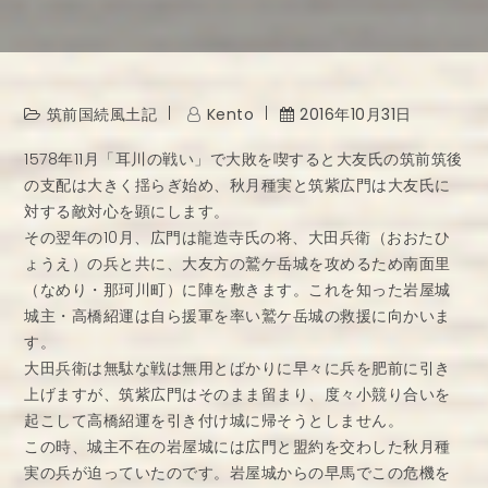
筑前国続風土記
Kento
2016年10月31日
1578年11月「耳川の戦い」で大敗を喫すると大友氏の筑前筑後
の支配は大きく揺らぎ始め、秋月種実と筑紫広門は大友氏に
対する敵対心を顕にします。
その翌年の10月、広門は龍造寺氏の将、大田兵衛（おおたひ
ょうえ）の兵と共に、大友方の鷲ケ岳城を攻めるため南面里
（なめり・那珂川町）に陣を敷きます。これを知った岩屋城
城主・高橋紹運は自ら援軍を率い鷲ケ岳城の救援に向かいま
す。
大田兵衛は無駄な戦は無用とばかりに早々に兵を肥前に引き
上げますが、筑紫広門はそのまま留まり、度々小競り合いを
起こして高橋紹運を引き付け城に帰そうとしません。
この時、城主不在の岩屋城には広門と盟約を交わした秋月種
実の兵が迫っていたのです。岩屋城からの早馬でこの危機を