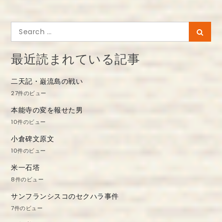
ビ
ゲ
Search
Searc
ー
for:
シ
最近読まれている記事
ョ
二天記・巌流島の戦い
ン
27件のビュー
本能寺の変を報せた男
10件のビュー
小倉碑文原文
10件のビュー
米一石塔
8件のビュー
サンフランシスコのセクハラ事件
7件のビュー