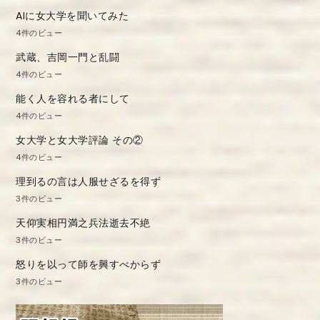
AIに女大学を聞いてみた
4件のビュー
武蔵、吉岡一門と乱闘
4件のビュー
能く人を容れる者にして
4件のビュー
女大学と女大学評論 その②
4件のビュー
理到るの言は人服せざるを得ず
3件のビュー
天仰実相円満之兵法逝去不絶
3件のビュー
怒りを以って師を興すべからず
3件のビュー