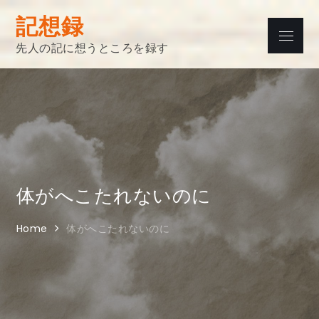
Skip
記想録
to
Menu
content
先人の記に想うところを録す
体がへこたれないのに
Home
体がへこたれないのに