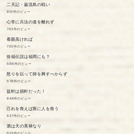
二天記・巌流島の戦い
810件のビュー
心常に兵法の道を離れず
763件のビュー
着眼高ければ
730件のビュー
徐福伝説は福岡にも？
686件のビュー
怒りを以って師を興すべからず
678件のビュー
益軒は損軒だった！
644件のビュー
己れを喪えば斯に人を喪う
637件のビュー
酒は天の美禄なり
633件のビュー