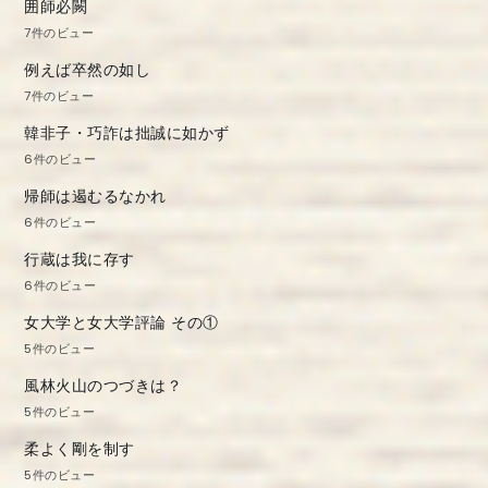
囲師必闕
7件のビュー
例えば卒然の如し
7件のビュー
韓非子・巧詐は拙誠に如かず
6件のビュー
帰師は遏むるなかれ
6件のビュー
行蔵は我に存す
6件のビュー
女大学と女大学評論 その①
5件のビュー
風林火山のつづきは？
5件のビュー
柔よく剛を制す
5件のビュー