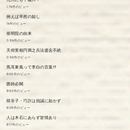
1.7k件のビュー
例えば卒然の如し
1k件のビュー
俗明院の由来
0.9k件のビュー
天仰実相円満之兵法逝去不絶
0.9k件のビュー
馬耳東風って李白の言葉!?
865件のビュー
囲師必闕
863件のビュー
韓非子・巧詐は拙誠に如かず
828件のビュー
人は木石にあらず皆情あり
817件のビュー