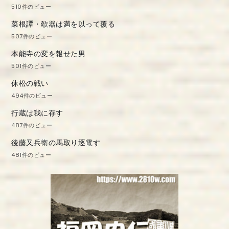
510件のビュー
菜根譚・欹器は満を以って覆る
507件のビュー
本能寺の変を報せた男
501件のビュー
休松の戦い
494件のビュー
行蔵は我に存す
487件のビュー
後藤又兵衛の馬取り逐電す
481件のビュー