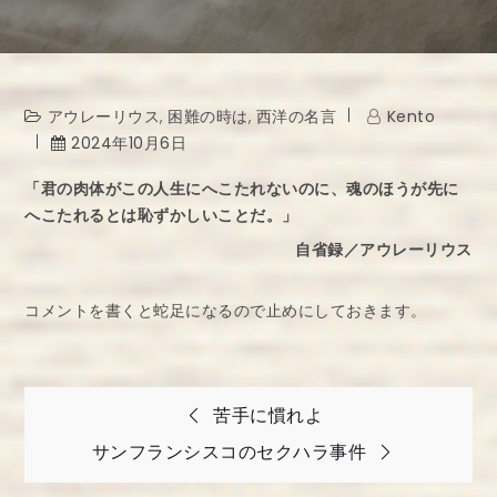
アウレーリウス
,
困難の時は
,
西洋の名言
Kento
2024年10月6日
「君の肉体がこの人生にへこたれないのに、魂のほうが先に
へこたれるとは恥ずかしいことだ。」
自省録／アウレーリウス
コメントを書くと蛇足になるので止めにしておきます。
投
苦手に慣れよ
稿
サンフランシスコのセクハラ事件
ナ