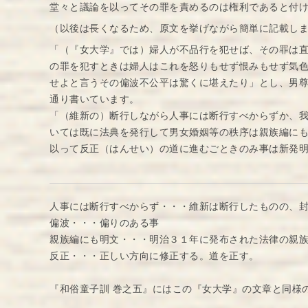
堂々と議論を以ってその罪を責めるのは権利であると付
（以後は長くなるため、原文を挙げながら簡単に記載し
「（『女大学』では）婦人が不品行を犯せば、その罪は
の罪を犯すときは婦人はこれを怒りもせず恨みもせず気
せよと言うその偏波不公平は驚くに堪えたり」とし、男
通り書いています。
「（維新の）断行しながら人事には断行すべからずか、
いては既に法典を発行して男女婚姻等の秩序は親族編に
以って反正（はんせい）の道に進むごときのみ事は新発
人事には断行すべからず・・・維新は断行したものの、
偏波・・・偏りのある事
親族編にも明文・・・明治３１年に発布された法律の親
反正・・・正しい方向に修正する。道を正す。
『和俗童子訓 巻之五』にはこの『女大学』の文章と同様