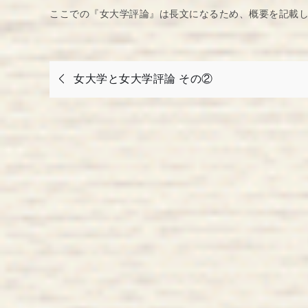
ここでの『女大学評論』は長文になるため、概要を記載
投
女大学と女大学評論 その②
稿
ナ
ビ
ゲ
ー
シ
ョ
ン