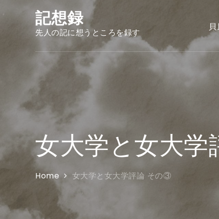
Skip
記想録
to
貝
content
先人の記に想うところを録す
女大学と女大学
Home
女大学と女大学評論 その③