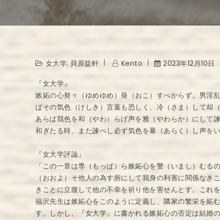
女大学
,
貝原益軒
Kento
2023年12月10日
『女大学』
嫉妬の心努々（ゆめゆめ）発（おこ）すべからず。男淫
ばその気色（けしき）言葉も恐しく、冷（さま）して却
あらば我色を和（やわ）らげ声を雅（やわらか）にして
和ぎたる時、また諫べし必ず気色を暴（あらく）し声を
『女大学評論』
「この一章は専（もっぱ）ら嫉妬心を警（いまし）むる
（おおよ）そ他人の為す所にして我身の利害に関係なき
きことに立腹して他の不幸を祈り他を害せんとす。これ
福沢先生は嫉妬心をこのように定義し、隣家の繁栄を妬
す。しかし、『女大学』に書かれる嫉妬心の否定は結婚