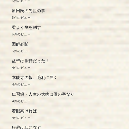
5件のビュー
原田氏の先祖の事
5件のビュー
柔よく剛を制す
5件のビュー
囲師必闕
5件のビュー
益軒は損軒だった！
4件のビュー
本能寺の報、毛利に届く
4件のビュー
伝習録・人生の大病は傲の字なり
4件のビュー
着眼高ければ
4件のビュー
行蔵は我に存す