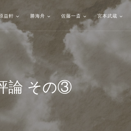
原益軒
勝海舟
佐藤一斎
宮本武蔵
評論 その③