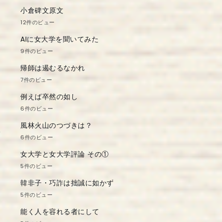
小倉碑文原文
12件のビュー
AIに女大学を聞いてみた
9件のビュー
帰師は遏むるなかれ
7件のビュー
例えば卒然の如し
6件のビュー
風林火山のつづきは？
6件のビュー
女大学と女大学評論 その①
5件のビュー
韓非子・巧詐は拙誠に如かず
5件のビュー
能く人を容れる者にして