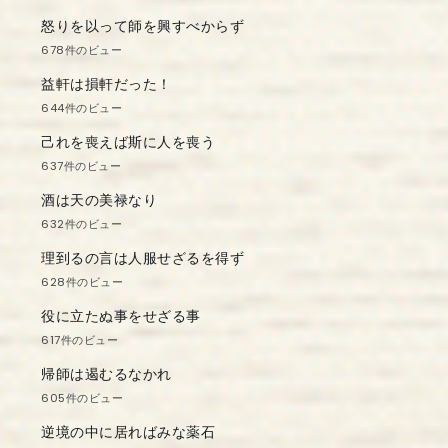
怒りを以って師を興すべからず
678件のビュー
益軒は損軒だった！
644件のビュー
己れを喪えば斯に人を喪う
637件のビュー
酒は天の美禄なり
632件のビュー
理到るの言は人服せざるを得ず
628件のビュー
役に立たぬ事をせざる事
617件のビュー
帰師は遏むるなかれ
605件のビュー
逆境の中に居ればみな薬石