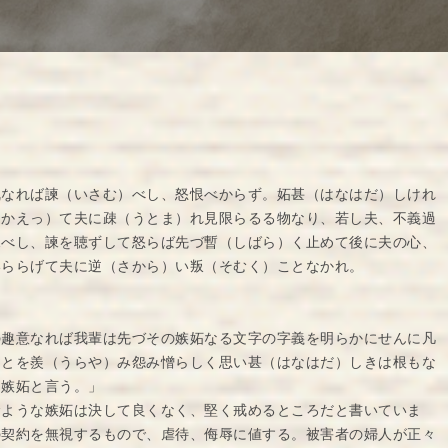
乱なれば諫（いさむ）べし、怒恨べからず。妬甚（はなはだ）しけれ
（かえっ）て夫に疎（うとま）れ見限らるる物なり、若し夫、不義過
諫べし、諫を聴ずして怒らば先づ暫（しばら）く止めて後に夫の心、
いららげて夫に逆（さから）い叛（そむく）ことなかれ。
の趣意なれば我輩は先づその嫉妬なる文字の字義を明らかにせんに凡
ことを羨（うらや）み怨み憎らしく思い甚（はなはだ）しきは根もな
を嫉妬と言う。」
むような嫉妬は決して良くなく、堅く戒めるところだと書いていま
の契約を無視するもので、虐待、侮辱に値する。被害者の婦人が正々