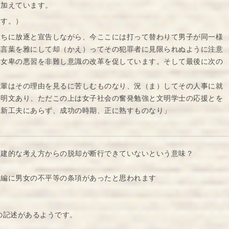
け加えています。
ます。）
直ちに放逐と宣告しながら、今ここには打って替わりて男子が同一様
色言葉を雅にして却（かえ）ってその犯罪者に見限られぬように注意
尊女卑の悪習を非難し意識の改革を促しています。そして最後に次の
我輩はその理由を見るに苦しむものなり、況（ま）してその人事に就
も明文あり、ただこの上は女子社会の奮発勉強と文明学士の応援とを
明新工夫にあらず、成功の時期、正に熟すものなり」
封建的な考え方からの脱却が断行できていないという意味？
族編に男女の不平等の条項があったと思われます
の記述があるようです。