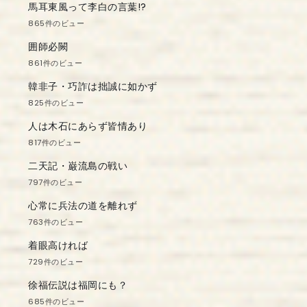
馬耳東風って李白の言葉!?
865件のビュー
囲師必闕
861件のビュー
韓非子・巧詐は拙誠に如かず
825件のビュー
人は木石にあらず皆情あり
817件のビュー
二天記・巌流島の戦い
797件のビュー
心常に兵法の道を離れず
763件のビュー
着眼高ければ
729件のビュー
徐福伝説は福岡にも？
685件のビュー