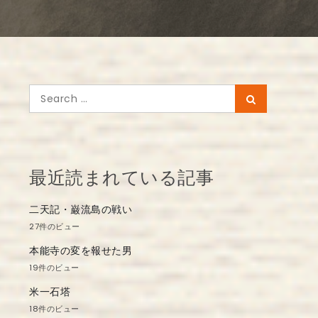
Search
Search
for:
最近読まれている記事
二天記・巌流島の戦い
27件のビュー
本能寺の変を報せた男
19件のビュー
米一石塔
18件のビュー