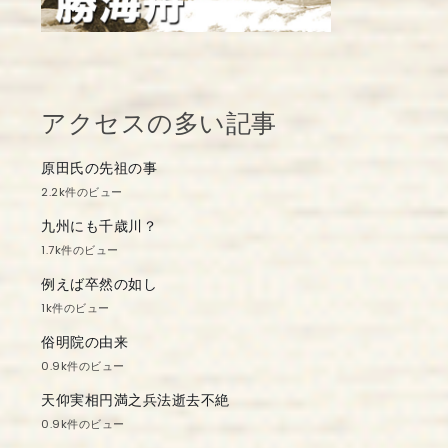
アクセスの多い記事
原田氏の先祖の事
2.2k件のビュー
九州にも千歳川？
1.7k件のビュー
例えば卒然の如し
1k件のビュー
俗明院の由来
0.9k件のビュー
天仰実相円満之兵法逝去不絶
0.9k件のビュー