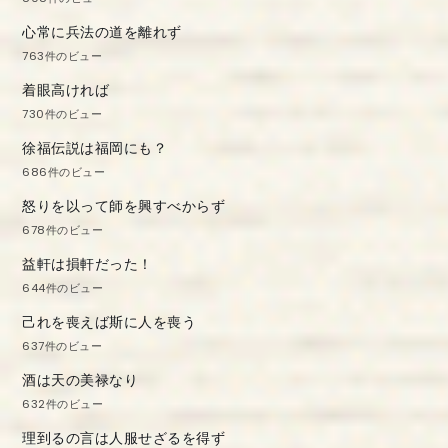
心常に兵法の道を離れず
763件のビュー
着眼高ければ
730件のビュー
徐福伝説は福岡にも？
686件のビュー
怒りを以って師を興すべからず
678件のビュー
益軒は損軒だった！
644件のビュー
己れを喪えば斯に人を喪う
637件のビュー
酒は天の美禄なり
632件のビュー
理到るの言は人服せざるを得ず