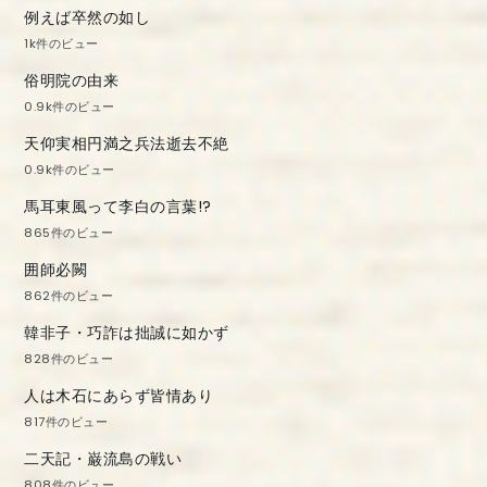
例えば卒然の如し
1k件のビュー
俗明院の由来
0.9k件のビュー
天仰実相円満之兵法逝去不絶
0.9k件のビュー
馬耳東風って李白の言葉!?
865件のビュー
囲師必闕
862件のビュー
韓非子・巧詐は拙誠に如かず
828件のビュー
人は木石にあらず皆情あり
817件のビュー
二天記・巌流島の戦い
808件のビュー