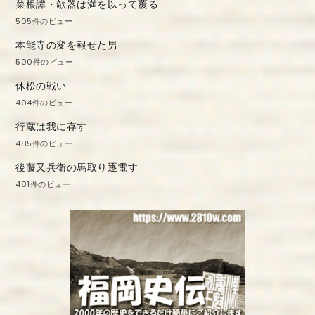
菜根譚・欹器は満を以って覆る
505件のビュー
本能寺の変を報せた男
500件のビュー
休松の戦い
494件のビュー
行蔵は我に存す
485件のビュー
後藤又兵衛の馬取り逐電す
481件のビュー