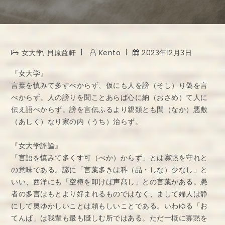
女大学
,
貝原益軒
Kento
2023年12月3日
『女大学』
言葉を慎みて多すべからず、仮にも人を謗（そし）り偽を言
べからず。人の謗りを聞ことあらば心に納（おさめ）て人に
伝え語べからず。謗を言伝ふるより親類とも間（なか）悪敷
（あしく）なり家の内（うち）治らず。
『女大学評論』
「言語を慎みて多くす可（べか）からず」とは寡黙を守れと
の意味である。諺に「言葉多きは科（品・しな）少なし」と
いい、西洋にも「空樽を叩けば声髙し」との言葉がある。愚
者の多言はもとより好まれるものではなく、まして婦人は静
にして奥ゆかしいことは頼もしいことである。いわゆる「お
てんば」は我輩も最も賤しむ所ではある。ただ一概に寡黙を