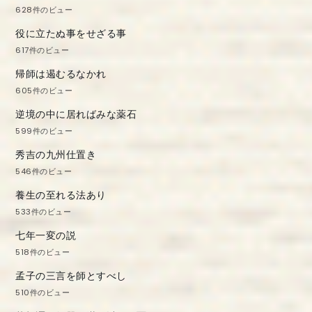
628件のビュー
役に立たぬ事をせざる事
617件のビュー
帰師は遏むるなかれ
605件のビュー
逆境の中に居ればみな薬石
599件のビュー
秀吉の九州仕置き
546件のビュー
養生の至れる法あり
533件のビュー
七年一変の説
518件のビュー
孟子の三言を師とすべし
510件のビュー