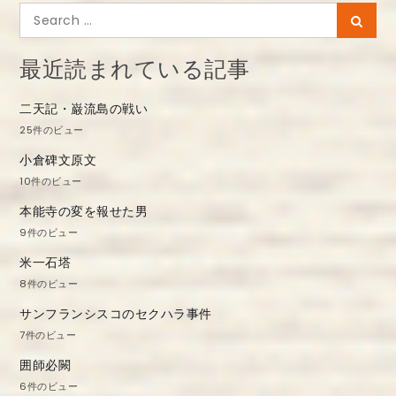
ゲ
Search
Searc
ー
for:
シ
最近読まれている記事
ョ
二天記・巌流島の戦い
ン
25件のビュー
小倉碑文原文
10件のビュー
本能寺の変を報せた男
9件のビュー
米一石塔
8件のビュー
サンフランシスコのセクハラ事件
7件のビュー
囲師必闕
6件のビュー