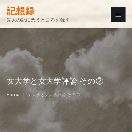
Skip
記想録
to
Menu
content
先人の記に想うところを録す
女大学と女大学評論 その②
Home
女大学と女大学評論 その②