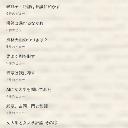
韓非子・巧詐は拙誠に如かず
6件のビュー
帰師は遏むるなかれ
6件のビュー
風林火山のつづきは？
5件のビュー
柔よく剛を制す
5件のビュー
行蔵は我に存す
4件のビュー
AIに女大学を聞いてみた
4件のビュー
武蔵、吉岡一門と乱闘
4件のビュー
女大学と女大学評論 その①