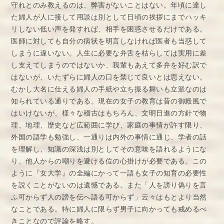
守れとのみ教えるのは、弊害がないことはない。年頃に達し
た婦人が人に接して用談は別として日頃の挨拶にまでハッキ
リしない低い声を発すれば、相手を困惑させるだけである。
医師に対しても自分の病状を明言しなければ医者も当惑して
しまうに違いない。人生に必要な弁舌を枯らしては実用に差
し支えてしまうのではないか、我輩もあえて多弁を好む訳で
はないが、いたずらに婦人の口を禁じて良いとは思えない。
むかし大名に仕える婦人の手紙や立ち振る舞いも立派なのは
知られている通りである。現在の女子の教育は昔の御殿風で
はいけないが、様々な稽古はもちろん、文明日進の方針で物
理、地理、歴史など広範囲に学び、家庭の事情が許す限り、
外国の語学も勉強し、一通りは内外の事情に通じ、学者の話
を理解し、知識の深浅は別としてその意味を語れるようにな
り、他人からの嘲りを避ける位の心掛けが必要である。この
ように『女大学』の全編にかって一語も女子の知育の必要性
を説くことがないのは遺憾である。また「人を謗り偽りを言
ふ可からず人の謗を伝へ語る可からず」云々はもとより当然
なことである。特に婦人に限らず男子に向かっても戒めるべ
きことなので評論を略す。