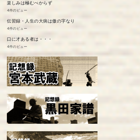
楽しみは極むべからず
4件のビュー
伝習録・人生の大病は傲の字なり
4件のビュー
口に才ある者は・・・
4件のビュー