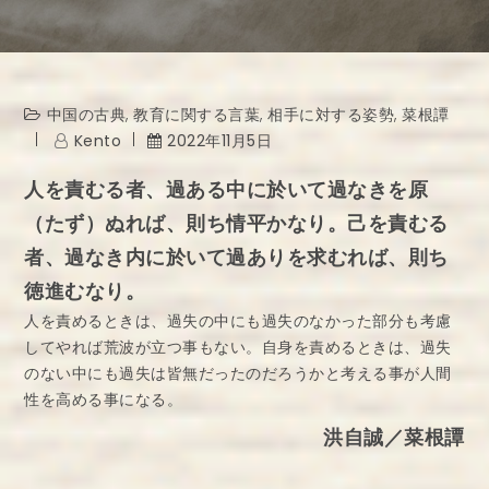
中国の古典
,
教育に関する言葉
,
相手に対する姿勢
,
菜根譚
Kento
2022年11月5日
人を責むる者、過ある中に於いて過なきを原
（たず）ぬれば、則ち情平かなり。己を責むる
者、過なき内に於いて過ありを求むれば、則ち
徳進むなり。
人を責めるときは、過失の中にも過失のなかった部分も考慮
してやれば荒波が立つ事もない。自身を責めるときは、過失
のない中にも過失は皆無だったのだろうかと考える事が人間
性を高める事になる。
洪自誠／菜根譚