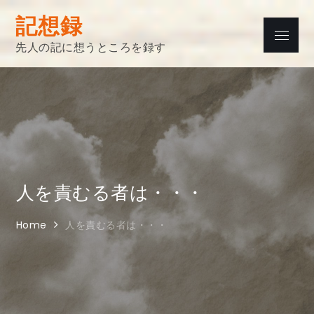
Skip
記想録
to
Menu
content
先人の記に想うところを録す
人を責むる者は・・・
Home
人を責むる者は・・・