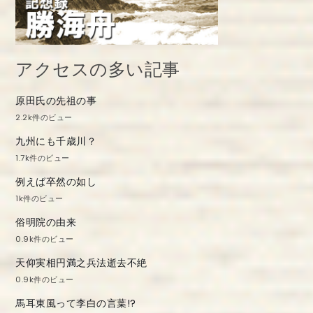
アクセスの多い記事
原田氏の先祖の事
2.2k件のビュー
九州にも千歳川？
1.7k件のビュー
例えば卒然の如し
1k件のビュー
俗明院の由来
0.9k件のビュー
天仰実相円満之兵法逝去不絶
0.9k件のビュー
馬耳東風って李白の言葉!?