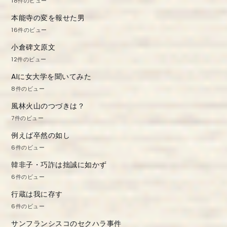
18件のビュー
本能寺の変を報せた男
16件のビュー
小倉碑文原文
12件のビュー
AIに女大学を聞いてみた
8件のビュー
風林火山のつづきは？
7件のビュー
例えば卒然の如し
6件のビュー
韓非子・巧詐は拙誠に如かず
6件のビュー
行蔵は我に存す
6件のビュー
サンフランシスコのセクハラ事件