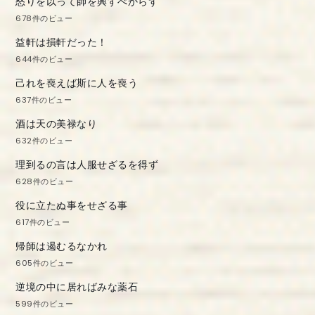
怒りを以って師を興すべからず
678件のビュー
益軒は損軒だった！
644件のビュー
己れを喪えば斯に人を喪う
637件のビュー
酒は天の美禄なり
632件のビュー
理到るの言は人服せざるを得ず
628件のビュー
役に立たぬ事をせざる事
617件のビュー
帰師は遏むるなかれ
605件のビュー
逆境の中に居ればみな薬石
599件のビュー