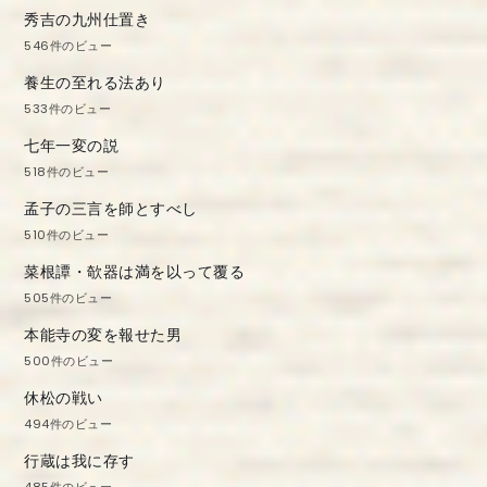
秀吉の九州仕置き
546件のビュー
養生の至れる法あり
533件のビュー
七年一変の説
518件のビュー
孟子の三言を師とすべし
510件のビュー
菜根譚・欹器は満を以って覆る
505件のビュー
本能寺の変を報せた男
500件のビュー
休松の戦い
494件のビュー
行蔵は我に存す
485件のビュー