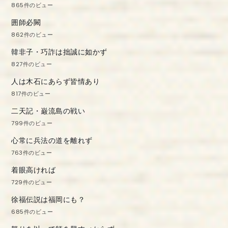
865件のビュー
囲師必闕
862件のビュー
韓非子・巧詐は拙誠に如かず
827件のビュー
人は木石にあらず皆情あり
817件のビュー
二天記・巌流島の戦い
799件のビュー
心常に兵法の道を離れず
763件のビュー
着眼高ければ
729件のビュー
徐福伝説は福岡にも？
685件のビュー