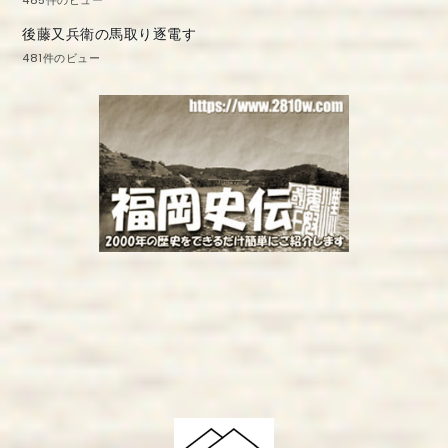
後藤又兵衛の馬取り逐電す
481件のビュー