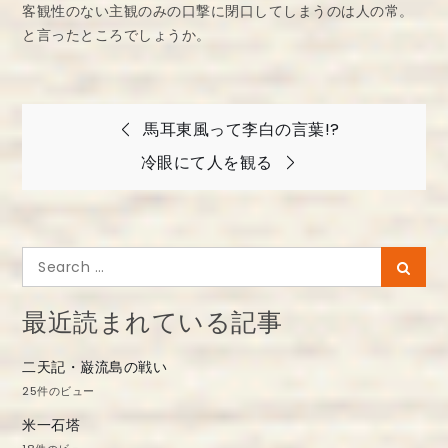
客観性のない主観のみの口撃に閉口してしまうのは人の常。
と言ったところでしょうか。
投
馬耳東風って李白の言葉!?
稿
冷眼にて人を観る
ナ
ビ
ゲ
Search
Searc
ー
for:
シ
最近読まれている記事
ョ
二天記・巌流島の戦い
ン
25件のビュー
米一石塔