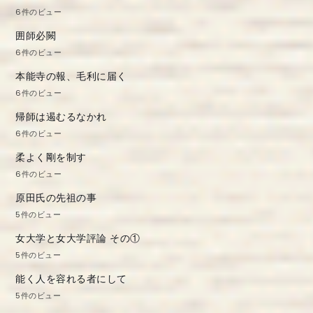
6件のビュー
囲師必闕
6件のビュー
本能寺の報、毛利に届く
6件のビュー
帰師は遏むるなかれ
6件のビュー
柔よく剛を制す
6件のビュー
原田氏の先祖の事
5件のビュー
女大学と女大学評論 その①
5件のビュー
能く人を容れる者にして
5件のビュー