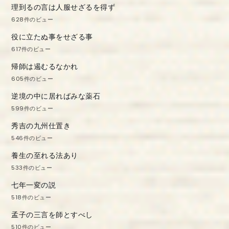
理到るの言は人服せざるを得ず
628件のビュー
役に立たぬ事をせざる事
617件のビュー
帰師は遏むるなかれ
605件のビュー
逆境の中に居ればみな薬石
599件のビュー
秀吉の九州仕置き
546件のビュー
養生の至れる法あり
533件のビュー
七年一変の説
518件のビュー
孟子の三言を師とすべし
510件のビュー