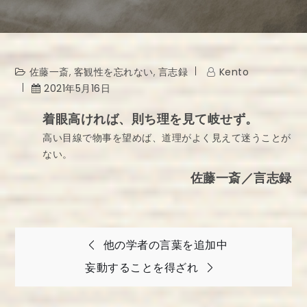
佐藤一斎
,
客観性を忘れない
,
言志録
Kento
2021年5月16日
着眼高ければ、則ち理を見て岐せず。
高い目線で物事を望めば、道理がよく見えて迷うことが
ない。
佐藤一斎／言志録
投
他の学者の言葉を追加中
稿
妄動することを得ざれ
ナ