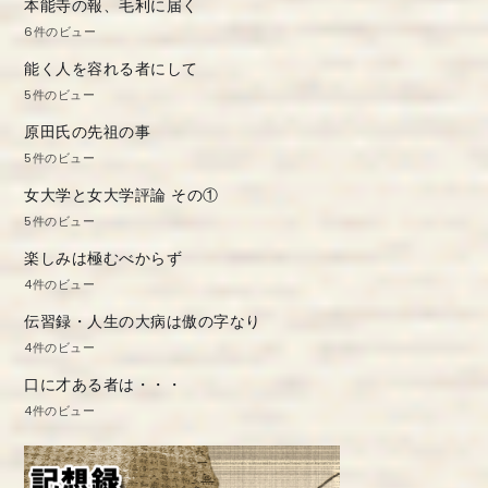
本能寺の報、毛利に届く
6件のビュー
能く人を容れる者にして
5件のビュー
原田氏の先祖の事
5件のビュー
女大学と女大学評論 その①
5件のビュー
楽しみは極むべからず
4件のビュー
伝習録・人生の大病は傲の字なり
4件のビュー
口に才ある者は・・・
4件のビュー