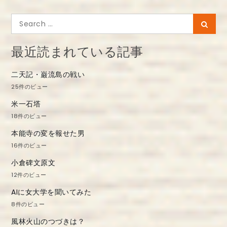
ビ
ゲ
Search
Searc
ー
for:
シ
最近読まれている記事
ョ
二天記・巌流島の戦い
ン
25件のビュー
米一石塔
18件のビュー
本能寺の変を報せた男
16件のビュー
小倉碑文原文
12件のビュー
AIに女大学を聞いてみた
8件のビュー
風林火山のつづきは？