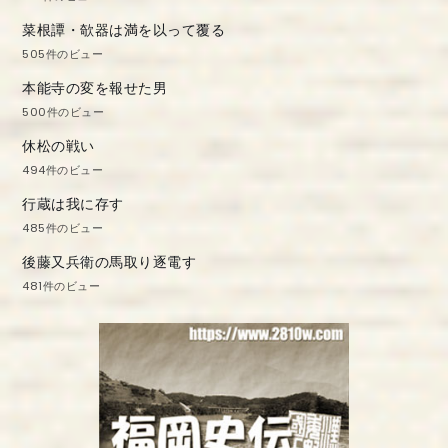
菜根譚・欹器は満を以って覆る
505件のビュー
本能寺の変を報せた男
500件のビュー
休松の戦い
494件のビュー
行蔵は我に存す
485件のビュー
後藤又兵衛の馬取り逐電す
481件のビュー