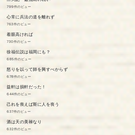
799件のビュー
心常に兵法の道を離れず
763件のビュー
着眼高ければ
730件のビュー
徐福伝説は福岡にも？
685件のビュー
怒りを以って師を興すべからず
678件のビュー
益軒は損軒だった！
644件のビュー
己れを喪えば斯に人を喪う
637件のビュー
酒は天の美禄なり
632件のビュー