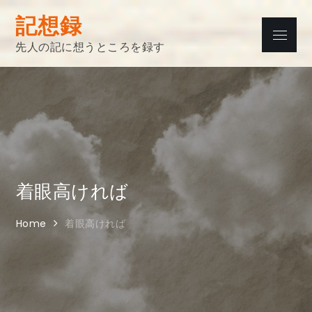
Skip
記想録
to
Menu
content
先人の記に想うところを録す
着眼高ければ
Home
着眼高ければ