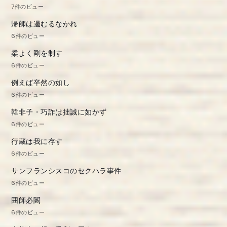
7件のビュー
帰師は遏むるなかれ
6件のビュー
柔よく剛を制す
6件のビュー
例えば卒然の如し
6件のビュー
韓非子・巧詐は拙誠に如かず
6件のビュー
行蔵は我に存す
6件のビュー
サンフランシスコのセクハラ事件
6件のビュー
囲師必闕
6件のビュー