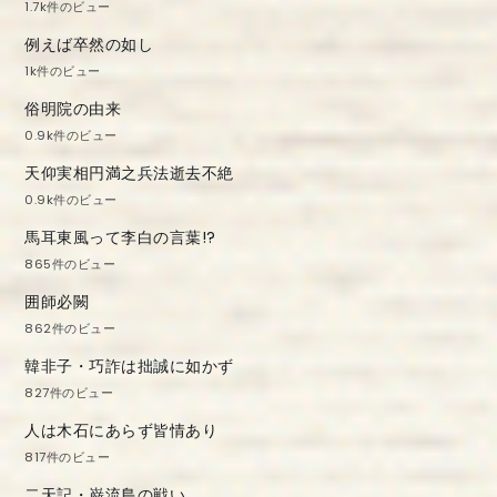
1.7k件のビュー
例えば卒然の如し
1k件のビュー
俗明院の由来
0.9k件のビュー
天仰実相円満之兵法逝去不絶
0.9k件のビュー
馬耳東風って李白の言葉!?
865件のビュー
囲師必闕
862件のビュー
韓非子・巧詐は拙誠に如かず
827件のビュー
人は木石にあらず皆情あり
817件のビュー
二天記・巌流島の戦い