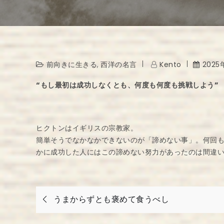
前向きに生きる
,
西洋の名言
Kento
2025
“もし最初は成功しなくとも、何度も何度も挑戦しよう”
ヒクトンはイギリスの宗教家。
簡単そうでなかなかできないのが「諦めない事」。何回
かに成功した人にはこの諦めない努力があったのは間違
投
うまからずとも褒めて食うべし
稿