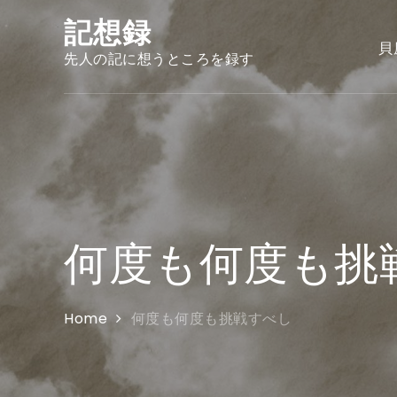
Skip
記想録
to
貝
content
先人の記に想うところを録す
何度も何度も挑
Home
何度も何度も挑戦すべし