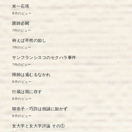
米一石塔
8件のビュー
囲師必闕
7件のビュー
例えば卒然の如し
7件のビュー
サンフランシスコのセクハラ事件
7件のビュー
帰師は遏むるなかれ
6件のビュー
行蔵は我に存す
6件のビュー
韓非子・巧詐は拙誠に如かず
6件のビュー
女大学と女大学評論 その①