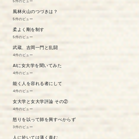
5件のビュー
風林火山のつづきは？
5件のビュー
柔よく剛を制す
5件のビュー
武蔵、吉岡一門と乱闘
4件のビュー
AIに女大学を聞いてみた
4件のビュー
能く人を容れる者にして
4件のビュー
女大学と女大学評論 その②
4件のビュー
怒りを以って師を興すべからず
3件のビュー
人に於いては薄く責む