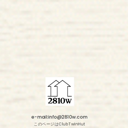
e-mail:info@2810w.com
このページはClubTwinHut