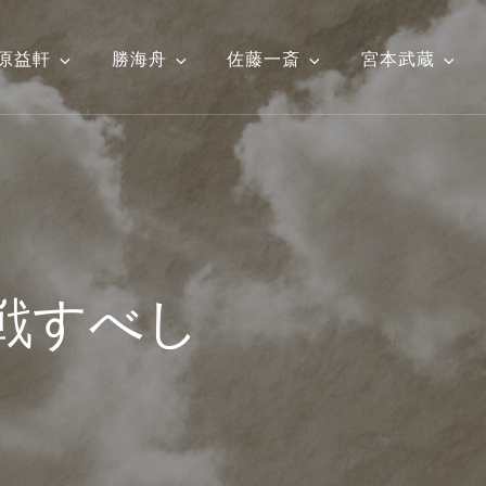
原益軒
勝海舟
佐藤一斎
宮本武蔵
戦すべし