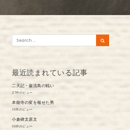
Search
Search
for:
ン
最近読まれている記事
二天記・巌流島の戦い
27件のビュー
本能寺の変を報せた男
10件のビュー
小倉碑文原文
10件のビュー