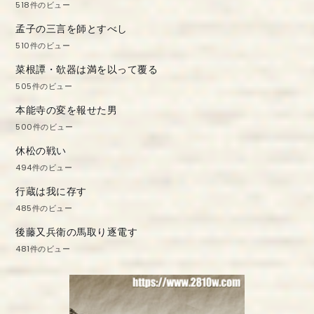
518件のビュー
孟子の三言を師とすべし
510件のビュー
菜根譚・欹器は満を以って覆る
505件のビュー
本能寺の変を報せた男
500件のビュー
休松の戦い
494件のビュー
行蔵は我に存す
485件のビュー
後藤又兵衛の馬取り逐電す
481件のビュー