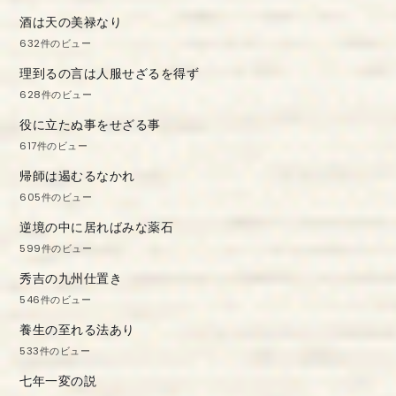
酒は天の美禄なり
632件のビュー
理到るの言は人服せざるを得ず
628件のビュー
役に立たぬ事をせざる事
617件のビュー
帰師は遏むるなかれ
605件のビュー
逆境の中に居ればみな薬石
599件のビュー
秀吉の九州仕置き
546件のビュー
養生の至れる法あり
533件のビュー
七年一変の説