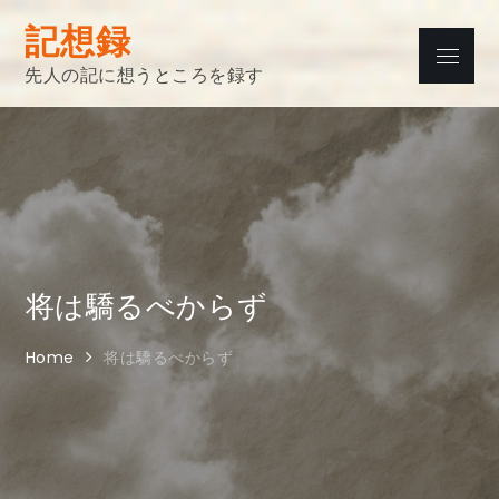
Skip
記想録
to
Menu
content
先人の記に想うところを録す
将は驕るべからず
Home
将は驕るべからず