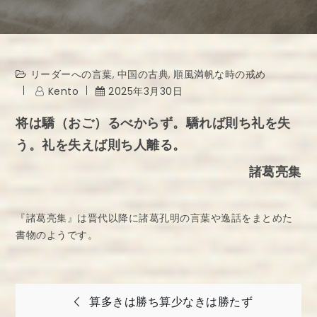
リーダーへの言葉
,
中国の古典
,
順風満帆な時の戒め
Kento
2025年3月30日
将は驕（おご）るべからず。驕れば則ち礼を失
う。礼を失えば則ち人離る。
諸葛亮集
『諸葛亮集』は晋代以降に諸葛孔明の言葉や逸話をまとめた
書物のようです。
投
算多きは勝ち算少なきは勝たず