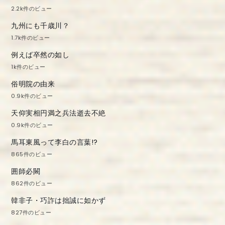
2.2k件のビュー
九州にも千歳川？
1.7k件のビュー
例えば卒然の如し
1k件のビュー
俗明院の由来
0.9k件のビュー
天仰実相円満之兵法逝去不絶
0.9k件のビュー
馬耳東風って李白の言葉!?
865件のビュー
囲師必闕
862件のビュー
韓非子・巧詐は拙誠に如かず
827件のビュー