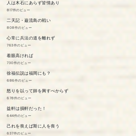
人は木石にあらず皆情あり
817件のビュー
二天記・巌流島の戦い
808件のビュー
心常に兵法の道を離れず
763件のビュー
着眼高ければ
730件のビュー
徐福伝説は福岡にも？
686件のビュー
怒りを以って師を興すべからず
678件のビュー
益軒は損軒だった！
644件のビュー
己れを喪えば斯に人を喪う
637件のビュー