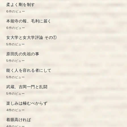
柔よく剛を制す
6件のビュー
本能寺の報、毛利に届く
6件のビュー
女大学と女大学評論 その①
5件のビュー
原田氏の先祖の事
5件のビュー
能く人を容れる者にして
5件のビュー
武蔵、吉岡一門と乱闘
5件のビュー
楽しみは極むべからず
4件のビュー
着眼高ければ
4件のビュー