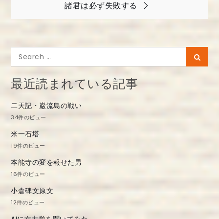
稿
諸君は必ず失敗する
ナ
ビ
ゲ
Search
Searc
ー
for:
シ
最近読まれている記事
ョ
二天記・巌流島の戦い
ン
34件のビュー
米一石塔
19件のビュー
本能寺の変を報せた男
16件のビュー
小倉碑文原文
12件のビュー