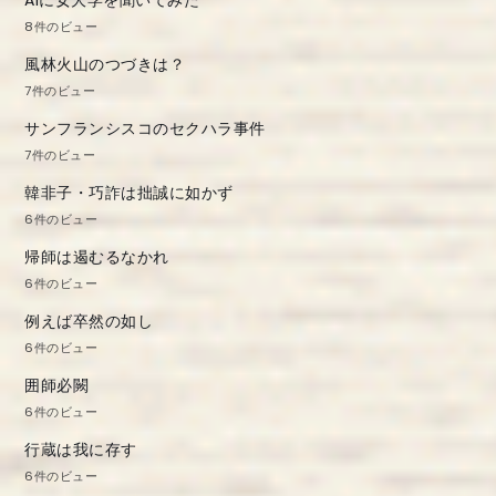
AIに女大学を聞いてみた
8件のビュー
風林火山のつづきは？
7件のビュー
サンフランシスコのセクハラ事件
7件のビュー
韓非子・巧詐は拙誠に如かず
6件のビュー
帰師は遏むるなかれ
6件のビュー
例えば卒然の如し
6件のビュー
囲師必闕
6件のビュー
行蔵は我に存す
6件のビュー