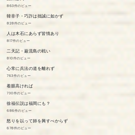
863件のビュー
韓非子・巧詐は拙誠に如かず
828件のビュー
人は木石にあらず皆情あり
817件のビュー
二天記・巌流島の戦い
810件のビュー
心常に兵法の道を離れず
763件のビュー
着眼高ければ
730件のビュー
徐福伝説は福岡にも？
686件のビュー
怒りを以って師を興すべからず
678件のビュー