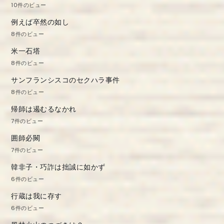
10件のビュー
例えば卒然の如し
8件のビュー
米一石塔
8件のビュー
サンフランシスコのセクハラ事件
8件のビュー
帰師は遏むるなかれ
7件のビュー
囲師必闕
7件のビュー
韓非子・巧詐は拙誠に如かず
6件のビュー
行蔵は我に存す
6件のビュー