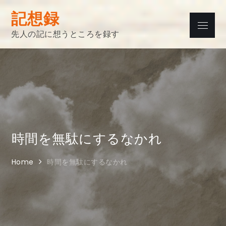
Skip
記想録
to
Menu
content
先人の記に想うところを録す
時間を無駄にするなかれ
Home
時間を無駄にするなかれ