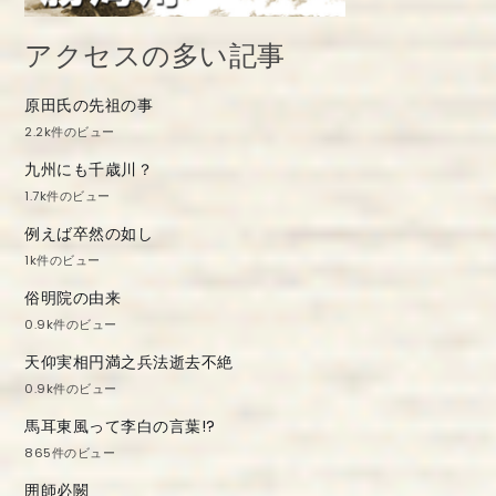
アクセスの多い記事
原田氏の先祖の事
2.2k件のビュー
九州にも千歳川？
1.7k件のビュー
例えば卒然の如し
1k件のビュー
俗明院の由来
0.9k件のビュー
天仰実相円満之兵法逝去不絶
0.9k件のビュー
馬耳東風って李白の言葉!?
865件のビュー
囲師必闕