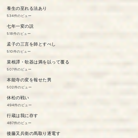
養生の至れる法あり
534件のビュー
七年一変の説
518件のビュー
孟子の三言を師とすべし
510件のビュー
菜根譚・欹器は満を以って覆る
507件のビュー
本能寺の変を報せた男
502件のビュー
休松の戦い
494件のビュー
行蔵は我に存す
487件のビュー
後藤又兵衛の馬取り逐電す