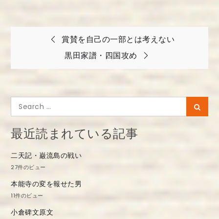
投
賞賛を自己の一部とは考えない
稿
黒田家譜・四国攻め
ナ
ビ
ゲ
Search
Searc
ー
for:
シ
最近読まれている記事
ョ
二天記・巌流島の戦い
ン
27件のビュー
本能寺の変を報せた男
11件のビュー
小倉碑文原文