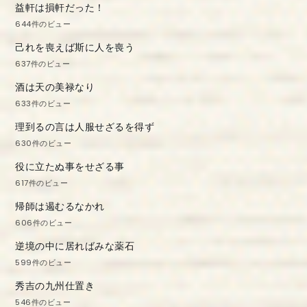
益軒は損軒だった！
644件のビュー
己れを喪えば斯に人を喪う
637件のビュー
酒は天の美禄なり
633件のビュー
理到るの言は人服せざるを得ず
630件のビュー
役に立たぬ事をせざる事
617件のビュー
帰師は遏むるなかれ
606件のビュー
逆境の中に居ればみな薬石
599件のビュー
秀吉の九州仕置き
546件のビュー