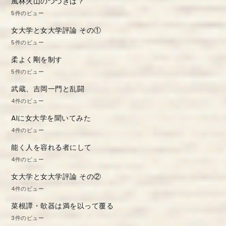
風林火山のつづきは？
5件のビュー
女大学と女大学評論 その①
5件のビュー
柔よく剛を制す
5件のビュー
武蔵、吉岡一門と乱闘
4件のビュー
AIに女大学を聞いてみた
4件のビュー
能く人を容れる者にして
4件のビュー
女大学と女大学評論 その②
4件のビュー
菜根譚・欹器は満を以って覆る
3件のビュー