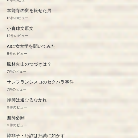
18件のビュー
本能寺の変を報せた男
16件のビュー
小倉碑文原文
12件のビュー
AIに女大学を聞いてみた
8件のビュー
風林火山のつづきは？
7件のビュー
サンフランシスコのセクハラ事件
7件のビュー
帰師は遏むるなかれ
6件のビュー
囲師必闕
6件のビュー
韓非子・巧詐は拙誠に如かず