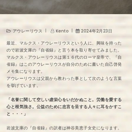
アウレーリウス
Kento
2024年2月23日
最近、マルクス・アウレーリウスという人に、興味を持った
ので岩波文庫の『自省録』と言う本を取り寄せてみました。
マルクス・アウレーリウスは第１６代のローマ皇帝で、『自
省録』はこのアウレーリウスが自分のために書いた自己啓発
メモ集になります。
アウレーリウスは父親から教わった事として次のような言葉
を挙げています。
「名誉に関して空しい虚栄心をいだかぬこと。労働を愛する
心と根気強さ。公益のために忠言を呈する人々に耳をかすこ
と・・・」
岩波文庫の『自省録』の訳者は神谷美恵子女史になります。