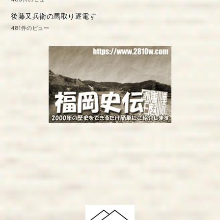
後藤又兵衛の馬取り逐電す
481件のビュー