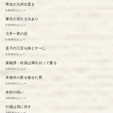
秀吉の九州仕置き
546件のビュー
養生の至れる法あり
533件のビュー
七年一変の説
518件のビュー
孟子の三言を師とすべし
510件のビュー
菜根譚・欹器は満を以って覆る
505件のビュー
本能寺の変を報せた男
500件のビュー
休松の戦い
494件のビュー
行蔵は我に存す
485件のビュー