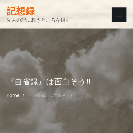
Skip
記想録
to
Menu
content
先人の記に想うところを録す
『自省録』は面白そう!!
Home
『自省録』は面白そう!!