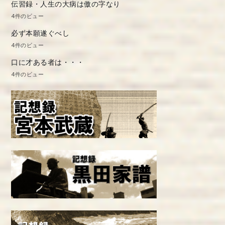
伝習録・人生の大病は傲の字なり
4件のビュー
必ず本願遂ぐべし
4件のビュー
口に才ある者は・・・
4件のビュー