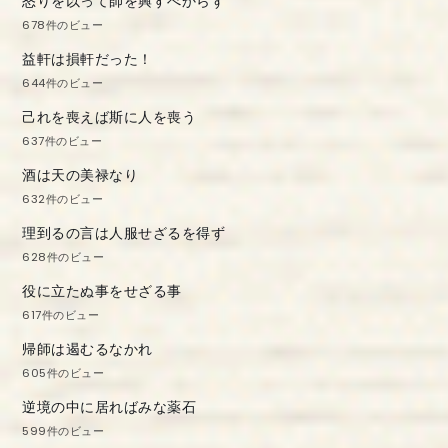
怒りを以って師を興すべからず
678件のビュー
益軒は損軒だった！
644件のビュー
己れを喪えば斯に人を喪う
637件のビュー
酒は天の美禄なり
632件のビュー
理到るの言は人服せざるを得ず
628件のビュー
役に立たぬ事をせざる事
617件のビュー
帰師は遏むるなかれ
605件のビュー
逆境の中に居ればみな薬石
599件のビュー