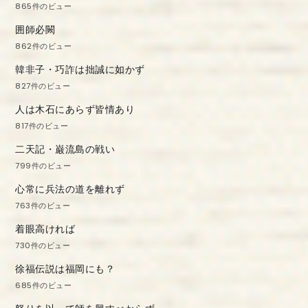
865件のビュー
囲師必闕
862件のビュー
韓非子・巧詐は拙誠に如かず
827件のビュー
人は木石にあらず皆情あり
817件のビュー
二天記・巌流島の戦い
799件のビュー
心常に兵法の道を離れず
763件のビュー
着眼高ければ
730件のビュー
徐福伝説は福岡にも？
685件のビュー