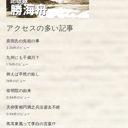
アクセスの多い記事
原田氏の先祖の事
2.2k件のビュー
九州にも千歳川？
1.7k件のビュー
例えば卒然の如し
1k件のビュー
俗明院の由来
0.9k件のビュー
天仰実相円満之兵法逝去不絶
0.9k件のビュー
馬耳東風って李白の言葉!?