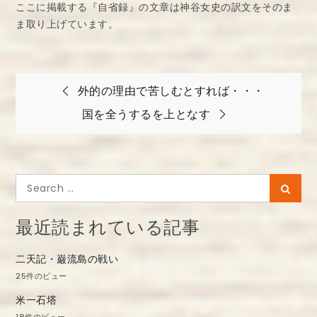
ここに掲載する『自省録』の文章は神谷女史の訳文をそのま
ま取り上げています。
投
外的の理由で苦しむとすれば・・・
稿
国を全うするを上となす
ナ
ビ
ゲ
Search
Searc
ー
for:
シ
最近読まれている記事
ョ
二天記・巌流島の戦い
ン
25件のビュー
米一石塔