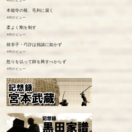
4件のビュー
本能寺の報、毛利に届く
4件のビュー
柔よく剛を制す
4件のビュー
韓非子・巧詐は拙誠に如かず
4件のビュー
怒りを以って師を興すべからず
4件のビュー