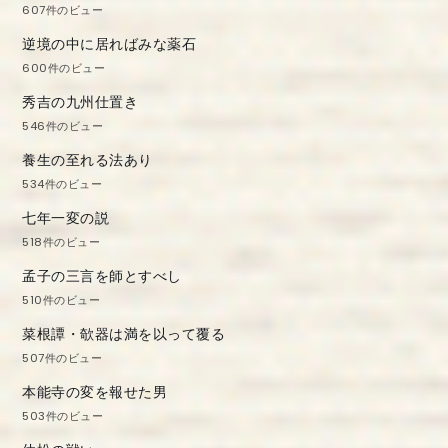
607件のビュー
逆境の中に居ればみな薬石
600件のビュー
秀吉の九州仕置き
546件のビュー
養生の至れる法あり
534件のビュー
七年一変の説
518件のビュー
孟子の三言を師とすべし
510件のビュー
菜根譚・欹器は満を以って覆る
507件のビュー
本能寺の変を報せた男
503件のビュー