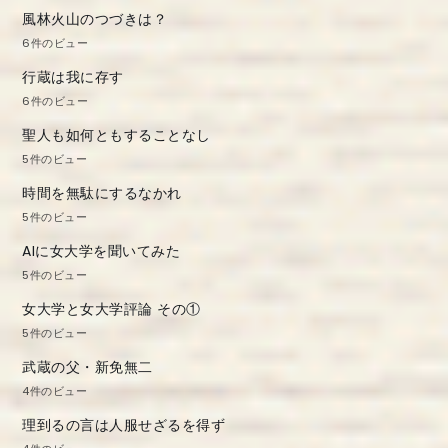
風林火山のつづきは？
6件のビュー
行蔵は我に存す
6件のビュー
聖人も如何ともすることなし
5件のビュー
時間を無駄にするなかれ
5件のビュー
AIに女大学を聞いてみた
5件のビュー
女大学と女大学評論 その①
5件のビュー
武蔵の父・新免無二
4件のビュー
理到るの言は人服せざるを得ず