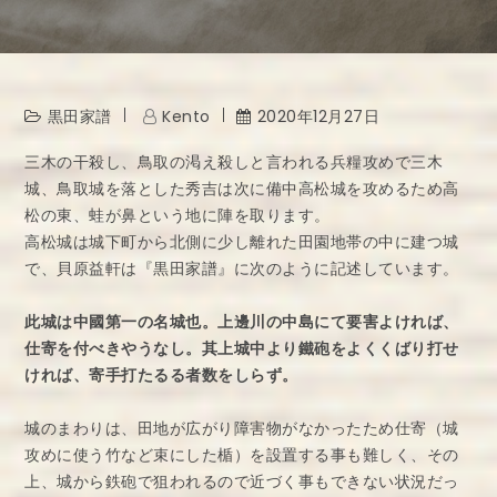
黒田家譜
Kento
2020年12月27日
三木の干殺し、鳥取の渇え殺しと言われる兵糧攻めで三木
城、鳥取城を落とした秀吉は次に備中高松城を攻めるため高
松の東、蛙が鼻という地に陣を取ります。
高松城は城下町から北側に少し離れた田園地帯の中に建つ城
で、貝原益軒は『黒田家譜』に次のように記述しています。
此城は中國第一の名城也。上邊川の中島にて要害よければ、
仕寄を付べきやうなし。其上城中より鐵砲をよくくばり打せ
ければ、寄手打たるる者数をしらず。
城のまわりは、田地が広がり障害物がなかったため仕寄（城
攻めに使う竹など束にした楯）を設置する事も難しく、その
上、城から鉄砲で狙われるので近づく事もできない状況だっ