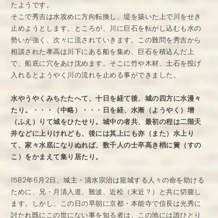
たようです。
そこで秀吉は水攻めに方向転換し、堤を築いた上で川をせき
止めようとします。ところが、川に巨石を転がし込むも水の
勢いが強く、次々に流されていきます。この難問を秀吉から
相談された孝高は川下にある船を集め、巨石を積込んだ上
で、船底に穴をあけ沈めます。そこに竹や木材、土石を投げ
入れるとようやく川の流れを止める事ができました。
水やうやくみちたたへて、十日を経て後、城の四方に水漫々
たり。・・・（中略）・・・日を経、水漸（ようやく）增
（ふえ）りて城をひたせり。城中の者共、最初の程は二階天
井などに上りけれども、後には其上にも亦（また）水上り
て、家々水底になりぬれば、数千人の士卒高き梢に簀（すの
こ）をかまえて集り居たり。
1582年6月2日、城主・清水宗治は籠城する人々の命を助ける
ために、兄・月清入道、難波、近松（末近？）と共に切腹し
ます。しかし、この日の早朝に京都・本能寺で信長は光秀に
討たれ既にこの世にない事を知る者は、この地には誰ひとり