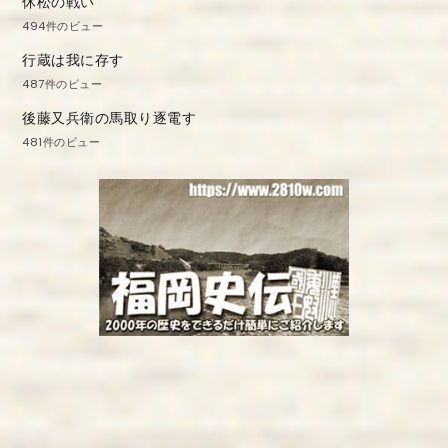
休松の戦い
494件のビュー
行蔵は我に存す
487件のビュー
後藤又兵衛の馬取り逐電す
481件のビュー