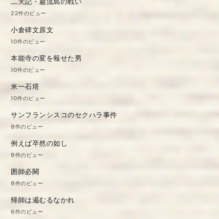
二天記・巌流島の戦い
ン
22件のビュー
小倉碑文原文
10件のビュー
本能寺の変を報せた男
10件のビュー
米一石塔
10件のビュー
サンフランシスコのセクハラ事件
8件のビュー
例えば卒然の如し
8件のビュー
囲師必闕
8件のビュー
帰師は遏むるなかれ
6件のビュー