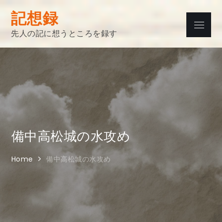
Skip
記想録
to
Menu
content
先人の記に想うところを録す
備中高松城の水攻め
Home
備中高松城の水攻め