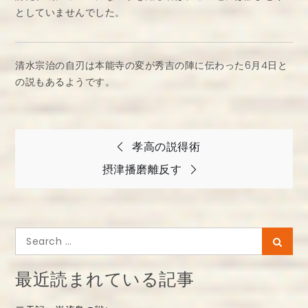
としていませんでした。
清水宗治の自刃は本能寺の変が秀吉の陣に伝わった6月4日と
の説もあるようです。
投
孝高の説得術
稿
摂津播磨離反す
ナ
ビ
ゲ
Search
Searc
ー
for:
シ
最近読まれている記事
ョ