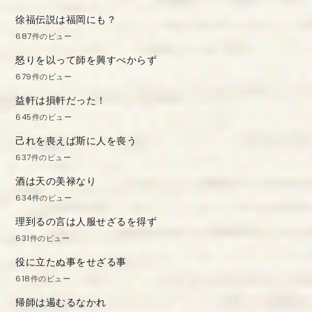
徐福伝説は福岡にも？
687件のビュー
怒りを以って師を興すべからず
679件のビュー
益軒は損軒だった！
645件のビュー
己れを喪えば斯に人を喪う
637件のビュー
酒は天の美禄なり
634件のビュー
理到るの言は人服せざるを得ず
631件のビュー
役に立たぬ事をせざる事
618件のビュー
帰師は遏むるなかれ