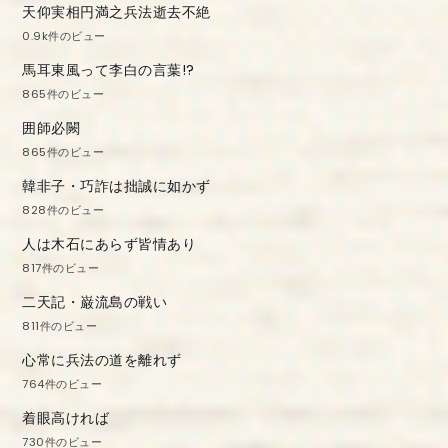
天仰実相円満之兵法逝去不絶
0.9k件のビュー
馬耳東風って李白の言葉!?
865件のビュー
囲師必闕
865件のビュー
韓非子・巧詐は拙誠に如かず
828件のビュー
人は木石にあらず皆情あり
817件のビュー
二天記・巌流島の戦い
811件のビュー
心常に兵法の道を離れず
764件のビュー
着眼高ければ
730件のビュー