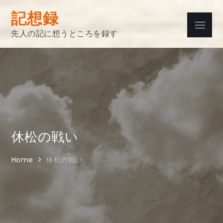
Skip
記想録
to
Menu
content
先人の記に想うところを録す
休松の戦い
Home
休松の戦い