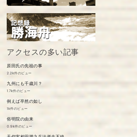
アクセスの多い記事
原田氏の先祖の事
2.2k件のビュー
九州にも千歳川？
1.7k件のビュー
例えば卒然の如し
1k件のビュー
俗明院の由来
0.9k件のビュー
天仰実相円満之兵法逝去不絶