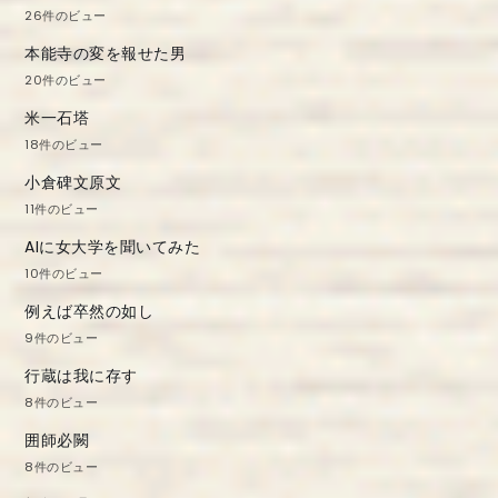
ン
26件のビュー
本能寺の変を報せた男
20件のビュー
米一石塔
18件のビュー
小倉碑文原文
11件のビュー
AIに女大学を聞いてみた
10件のビュー
例えば卒然の如し
9件のビュー
行蔵は我に存す
8件のビュー
囲師必闕
8件のビュー