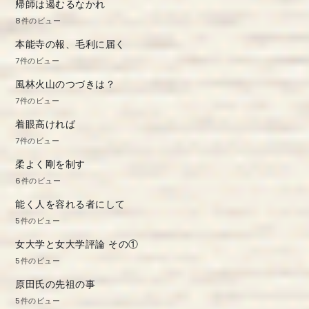
帰師は遏むるなかれ
8件のビュー
本能寺の報、毛利に届く
7件のビュー
風林火山のつづきは？
7件のビュー
着眼高ければ
7件のビュー
柔よく剛を制す
6件のビュー
能く人を容れる者にして
5件のビュー
女大学と女大学評論 その①
5件のビュー
原田氏の先祖の事
5件のビュー