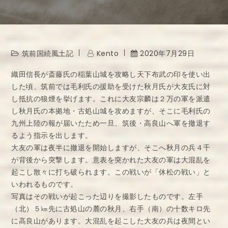
筑前国続風土記
Kento
2020年7月29日
織田信長が斎藤氏の稲葉山城を攻略し天下布武の印を使い出
した頃、筑前では毛利氏の援助を受けた秋月氏が大友氏に対
し抵抗の狼煙を挙げます。これに大友宗麟は２万の軍を派遣
し秋月氏の本拠地・古処山城を攻めますが、そこに毛利氏の
九州上陸の報が届いたため一旦、筑後・高良山へ軍を撤退す
るよう指示を出します。
大友の軍は夜半に撤退を開始しますが、そこへ秋月の兵４千
が背後から突撃します。意表を突かれた大友の軍は大混乱を
起こし散々に打ち破られます。この戦いが「休松の戦い」と
いわれるものです。
写真はその戦いが起こった辺りを撮影したものです。左手
（北）５㎞先に古処山の麓の秋月、右手（南）の十数キロ先
に高良山があります。大混乱を起こした大友の兵は夜間とい