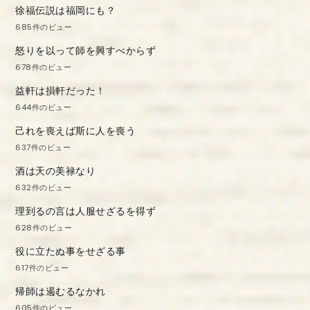
徐福伝説は福岡にも？
685件のビュー
怒りを以って師を興すべからず
678件のビュー
益軒は損軒だった！
644件のビュー
己れを喪えば斯に人を喪う
637件のビュー
酒は天の美禄なり
632件のビュー
理到るの言は人服せざるを得ず
628件のビュー
役に立たぬ事をせざる事
617件のビュー
帰師は遏むるなかれ
605件のビュー