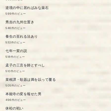
逆境の中に居ればみな薬石
599件のビュー
秀吉の九州仕置き
546件のビュー
養生の至れる法あり
532件のビュー
七年一変の説
518件のビュー
孟子の三言を師とすべし
510件のビュー
菜根譚・欹器は満を以って覆る
505件のビュー
本能寺の変を報せた男
496件のビュー
休松の戦い