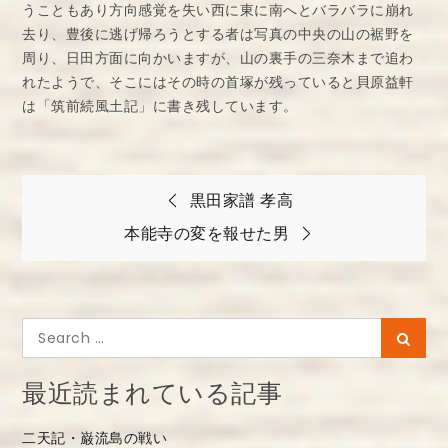
うこともあり方向感覚を失い西に東に南へとバラバラに崩れ
去り、豊後に逃げ帰ろうとする者は写真の中央の山の裾野を
周り、日田方面に向かいますが、山の裏手の三奈木まで追わ
れたようで、そこにはその時の首塚が残っていると貝原益軒
は「筑前続風土記」に書き残しています。
投
黒田家譜 孝高
稿
本能寺の変を報せた男
ナ
ビ
ゲ
Search
Searc
ー
for:
シ
最近読まれている記事
ョ
二天記・巌流島の戦い