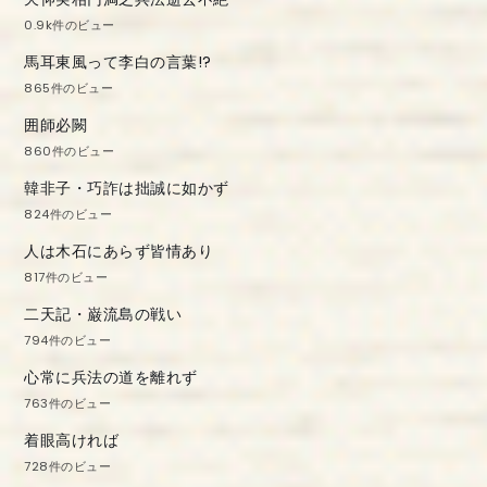
0.9k件のビュー
馬耳東風って李白の言葉!?
865件のビュー
囲師必闕
860件のビュー
韓非子・巧詐は拙誠に如かず
824件のビュー
人は木石にあらず皆情あり
817件のビュー
二天記・巌流島の戦い
794件のビュー
心常に兵法の道を離れず
763件のビュー
着眼高ければ
728件のビュー