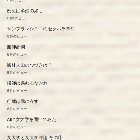
10件のビュー
例えば卒然の如し
10件のビュー
サンフランシスコのセクハラ事件
9件のビュー
囲師必闕
8件のビュー
風林火山のつづきは？
8件のビュー
帰師は遏むるなかれ
6件のビュー
行蔵は我に存す
6件のビュー
AIに女大学を聞いてみた
6件のビュー
女大学と女大学評論 その①