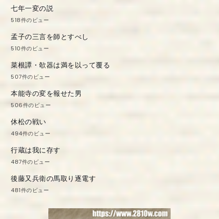
七年一変の説
518件のビュー
孟子の三言を師とすべし
510件のビュー
菜根譚・欹器は満を以って覆る
507件のビュー
本能寺の変を報せた男
506件のビュー
休松の戦い
494件のビュー
行蔵は我に存す
487件のビュー
後藤又兵衛の馬取り逐電す
481件のビュー