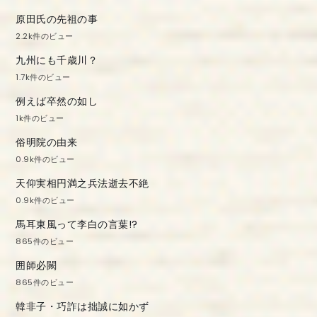
原田氏の先祖の事
2.2k件のビュー
九州にも千歳川？
1.7k件のビュー
例えば卒然の如し
1k件のビュー
俗明院の由来
0.9k件のビュー
天仰実相円満之兵法逝去不絶
0.9k件のビュー
馬耳東風って李白の言葉!?
865件のビュー
囲師必闕
865件のビュー
韓非子・巧詐は拙誠に如かず