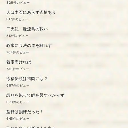
828件のビュー
人は木石にあらず皆情あり
817件のビュー
二天記・巌流島の戦い
812件のビュー
心常に兵法の道を離れず
764件のビュー
着眼高ければ
730件のビュー
徐福伝説は福岡にも？
687件のビュー
怒りを以って師を興すべからず
679件のビュー
益軒は損軒だった！
645件のビュー