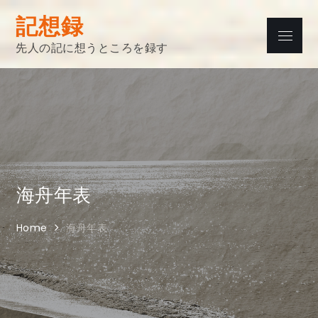
Skip
記想録
to
Menu
content
先人の記に想うところを録す
海舟年表
Home
海舟年表