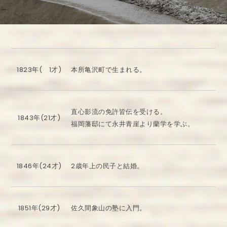
1823年( 1才)
本所亀沢町で生まれる。
直心影流の免許皆伝を受ける。
1843年(21才)
福岡藩邸にて永井青崖より蘭学を学ぶ。
1846年(24才)
2歳年上の民子と結婚。
1851年(29才)
佐久間象山の塾に入門。