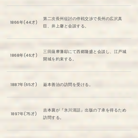
第二次長州征討の停戦交渉で長州の広沢真
1866年(44才)
臣、井上馨と会談する。
三田薩摩藩邸にて西郷隆盛と会談し、江戸城
1868年(46才)
開城を約束する。
1887年(65才)
巌本善治の訪問を受ける。
吉本襄が『氷川清話』出版の了承を得るため
1897年(75才)
訪問する。