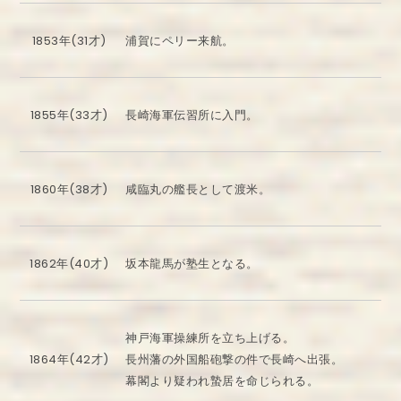
1853年(31才)
浦賀にペリー来航。
1855年(33才)
長崎海軍伝習所に入門。
1860年(38才)
咸臨丸の艦長として渡米。
1862年(40才)
坂本龍馬が塾生となる。
神戸海軍操練所を立ち上げる。
1864年(42才)
長州藩の外国船砲撃の件で長崎へ出張。
幕閣より疑われ蟄居を命じられる。