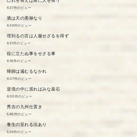
己れを喪えば斯に人を喪う
637件のビュー
酒は天の美禄なり
634件のビュー
理到るの言は人服せざるを得ず
631件のビュー
役に立たぬ事をせざる事
618件のビュー
帰師は遏むるなかれ
607件のビュー
逆境の中に居ればみな薬石
600件のビュー
秀吉の九州仕置き
546件のビュー
養生の至れる法あり
534件のビュー