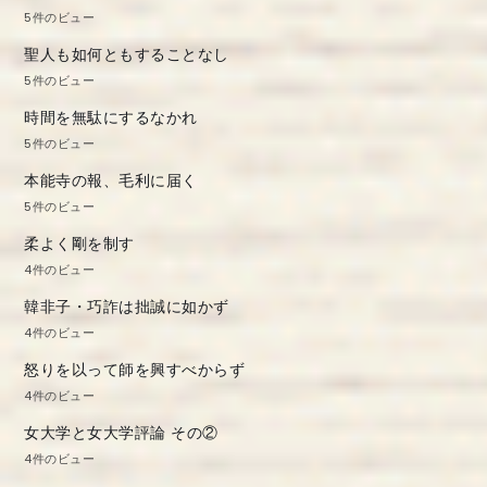
5件のビュー
聖人も如何ともすることなし
5件のビュー
時間を無駄にするなかれ
5件のビュー
本能寺の報、毛利に届く
5件のビュー
柔よく剛を制す
4件のビュー
韓非子・巧詐は拙誠に如かず
4件のビュー
怒りを以って師を興すべからず
4件のビュー
女大学と女大学評論 その②
4件のビュー