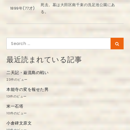
死去。墓は大田区南千束の洗足池公園にあ
1899年(77才)
る。
Search
Searc
for:
最近読まれている記事
二天記・巌流島の戦い
23件のビュー
本能寺の変を報せた男
13件のビュー
米一石塔
10件のビュー
小倉碑文原文