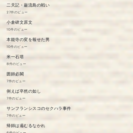
二天記・巌流島の戦い
27件のビュー
小倉碑文原文
10件のビュー
本能寺の変を報せた男
10件のビュー
米一石塔
8件のビュー
囲師必闕
7件のビュー
例えば卒然の如し
7件のビュー
サンフランシスコのセクハラ事件
7件のビュー
帰師は遏むるなかれ
6件のビュー