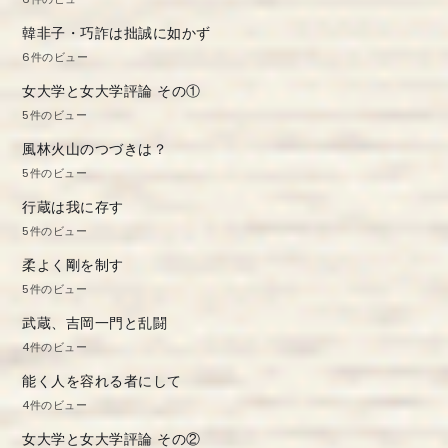
韓非子・巧詐は拙誠に如かず
6件のビュー
女大学と女大学評論 その①
5件のビュー
風林火山のつづきは？
5件のビュー
行蔵は我に存す
5件のビュー
柔よく剛を制す
5件のビュー
武蔵、吉岡一門と乱闘
4件のビュー
能く人を容れる者にして
4件のビュー
女大学と女大学評論 その②