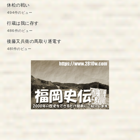
休松の戦い
494件のビュー
行蔵は我に存す
486件のビュー
後藤又兵衛の馬取り逐電す
481件のビュー