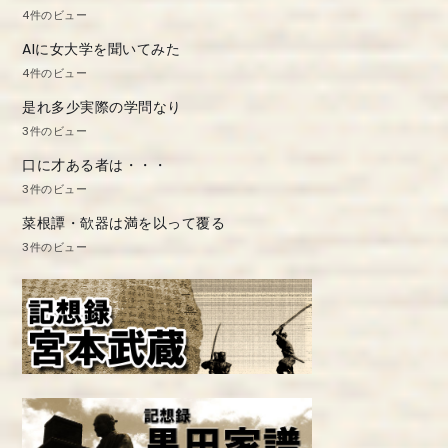
4件のビュー
AIに女大学を聞いてみた
4件のビュー
是れ多少実際の学問なり
3件のビュー
口に才ある者は・・・
3件のビュー
菜根譚・欹器は満を以って覆る
3件のビュー