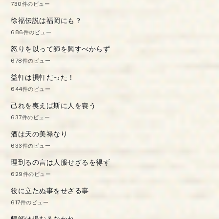
730件のビュー
徐福伝説は福岡にも？
686件のビュー
怒りを以って師を興すべからず
678件のビュー
益軒は損軒だった！
644件のビュー
己れを喪えば斯に人を喪う
637件のビュー
酒は天の美禄なり
633件のビュー
理到るの言は人服せざるを得ず
629件のビュー
役に立たぬ事をせざる事
617件のビュー
帰師は遏むるなかれ