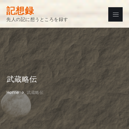
Skip
記想録
to
Menu
content
先人の記に想うところを録す
武蔵略伝
Home
武蔵略伝