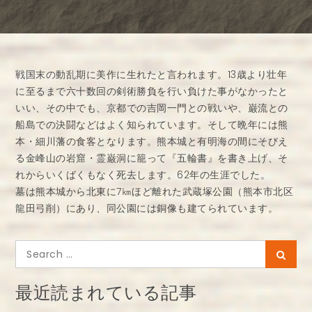
戦国末の動乱期に美作に生れたと言われます。13歳より壮年
に至るまで六十数回の剣術勝負を行い負けた事がなかったと
いい、その中でも、京都での吉岡一門との戦いや、巌流との
船島での決闘などはよく知られています。そして晩年には熊
本・細川藩の食客となります。熊本城と有明海の間にそびえ
る金峰山の岩窟・霊巌洞に籠って『五輪書』を書き上げ、そ
れからいくばくもなく死去します。62年の生涯でした。
墓は熊本城から北東に7㎞ほど離れた武蔵塚公園（熊本市北区
龍田弓削）にあり、同公園には銅像も建てられています。
Search
Searc
for:
最近読まれている記事