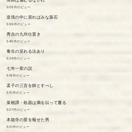
605件のビュー
逆境の中に居ればみな薬石
599件のビュー
秀吉の九州仕置き
546件のビュー
養生の至れる法あり
534件のビュー
七年一変の説
518件のビュー
孟子の三言を師とすべし
510件のビュー
菜根譚・欹器は満を以って覆る
507件のビュー
本能寺の変を報せた男
501件のビュー