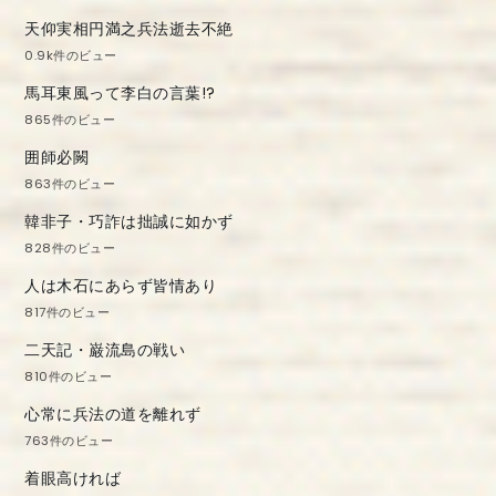
天仰実相円満之兵法逝去不絶
0.9k件のビュー
馬耳東風って李白の言葉!?
865件のビュー
囲師必闕
863件のビュー
韓非子・巧詐は拙誠に如かず
828件のビュー
人は木石にあらず皆情あり
817件のビュー
二天記・巌流島の戦い
810件のビュー
心常に兵法の道を離れず
763件のビュー
着眼高ければ