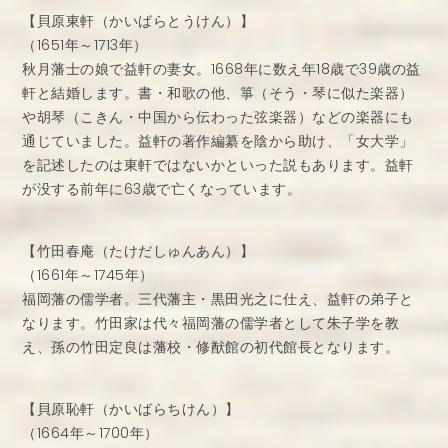
【貝原東軒（かいばらとうけん）】
（1651年～1713年）
秋月藩士の娘で益軒の妻女。1668年に数え年18歳で39歳の益
軒と結婚します。書・和歌の他、箏（そう・琴に似た楽器）
や胡琴（こきん・中国から伝わった弦楽器）などの楽器にも
通じていました。益軒の著作編纂を陰から助け、「女大学」
を記述したのは東軒ではないかといった説もあります。益軒
が没する前年に63歳で亡くなっています。
【竹田春庵（たけだしゅんあん）】
（1661年～1745年）
福岡藩の儒学者。三代藩主・黒田光之に仕え、益軒の弟子と
なります。竹田家は代々福岡藩の儒学者として朱子学を教
え、孫の竹田定良は藩校・修猷館の初代館長となります。
【貝原恥軒（かいばらちけん）】
（1664年～1700年）