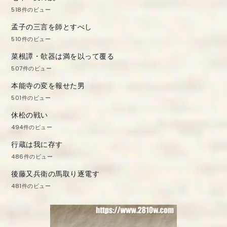
518件のビュー
孟子の三言を師とすべし
510件のビュー
菜根譚・欹器は満を以って覆る
507件のビュー
本能寺の変を報せた男
501件のビュー
休松の戦い
494件のビュー
行蔵は我に存す
486件のビュー
後藤又兵衛の馬取り逐電す
481件のビュー