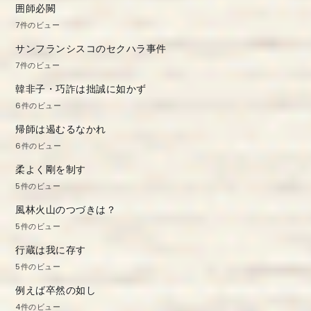
囲師必闕
7件のビュー
サンフランシスコのセクハラ事件
7件のビュー
韓非子・巧詐は拙誠に如かず
6件のビュー
帰師は遏むるなかれ
6件のビュー
柔よく剛を制す
5件のビュー
風林火山のつづきは？
5件のビュー
行蔵は我に存す
5件のビュー
例えば卒然の如し
4件のビュー