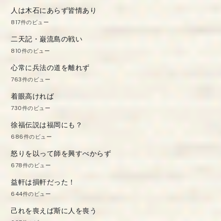
人は木石にあらず皆情あり
817件のビュー
二天記・巌流島の戦い
810件のビュー
心常に兵法の道を離れず
763件のビュー
着眼高ければ
730件のビュー
徐福伝説は福岡にも？
686件のビュー
怒りを以って師を興すべからず
678件のビュー
益軒は損軒だった！
644件のビュー
己れを喪えば斯に人を喪う