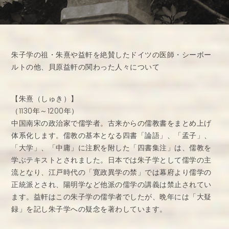
朱子学の祖・朱熹や益軒を絶賛したドイツの医師・シーボー
ルトの他、貝原益軒の関わった人々について
【朱熹（しゅき）】
（1130年～1200年）
中国南宋の政治家で儒学者。古来からの儒教書をまとめ上げ
体系化します。儒教の基本となる四書「論語」、「孟子」、
「大学」、「中庸」に注釈を附した「四書集注」は、儒教を
学ぶテキストとされました。日本では朱子学として儒学の主
流となり、江戸時代の「寛政異学の禁」では幕府より儒学の
正統派とされ、陽明学など他派の儒学の講義は禁止されてい
ます。益軒はこの朱子学の儒学者でしたが、晩年には「大疑
録」を記し朱子学への疑念を著わしています。