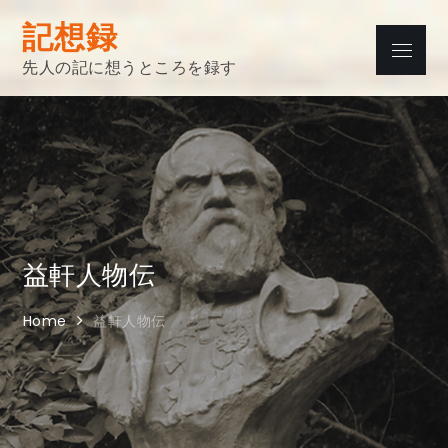
Skip
記想録
to
Menu
content
先人の記に想うところを録す
益軒人物伝
Home
益軒人物伝