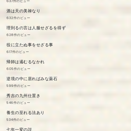
637件のビュー
酒は天の美禄なり
632件のビュー
理到るの言は人服せざるを得ず
628件のビュー
役に立たぬ事をせざる事
617件のビュー
帰師は遏むるなかれ
605件のビュー
逆境の中に居ればみな薬石
599件のビュー
秀吉の九州仕置き
546件のビュー
養生の至れる法あり
534件のビュー
七年一変の説