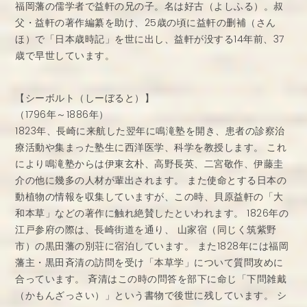
福岡藩の儒学者で益軒の兄の子。名は好古（よしふる）。叔
父・益軒の著作編纂を助け、25歳の頃に益軒の删補（さん
ほ）で「日本歳時記」を世に出し、益軒が没する14年前、37
歳で早世しています。
【シーボルト（しーぼると）】
（1796年～1886年）
1823年、長崎に来航した翌年に鳴滝塾を開き、患者の診察治
療活動や集まった塾生に西洋医学、科学を教授します。 これ
により鳴滝塾からは伊東玄朴、高野長英、二宮敬作、伊藤圭
介の他に幾多の人材が輩出されます。 また使命とする日本の
動植物の情報を収集していますが、この時、貝原益軒の「大
和本草」などの著作に触れ絶賛したといわれます。 1826年の
江戸参府の際は、長崎街道を通り、 山家宿（同じく筑紫野
市）の黒田藩の別荘に宿泊しています。 また1828年には福岡
藩主・黒田斉清の訪問を受け「本草学」について質問攻めに
合っています。 斉清はこの時の問答を部下に命じ「下問雑戴
（かもんざっさい）」という書物で後世に残しています。 シ