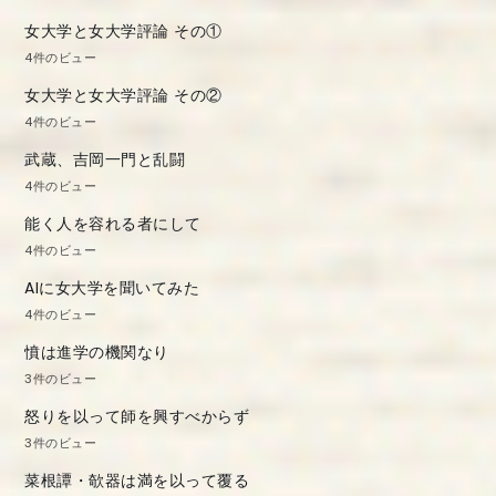
女大学と女大学評論 その①
4件のビュー
女大学と女大学評論 その②
4件のビュー
武蔵、吉岡一門と乱闘
4件のビュー
能く人を容れる者にして
4件のビュー
AIに女大学を聞いてみた
4件のビュー
憤は進学の機関なり
3件のビュー
怒りを以って師を興すべからず
3件のビュー
菜根譚・欹器は満を以って覆る