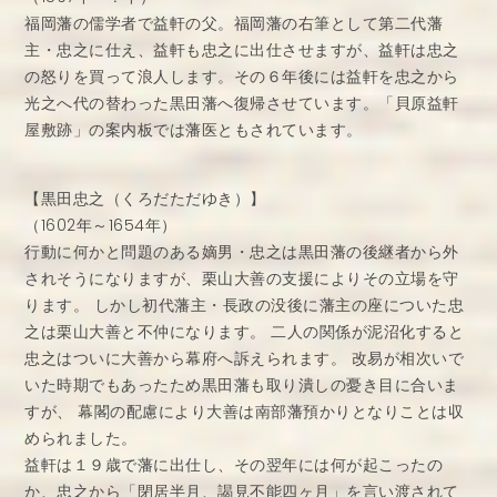
福岡藩の儒学者で益軒の父。福岡藩の右筆として第二代藩
主・忠之に仕え、益軒も忠之に出仕させますが、益軒は忠之
の怒りを買って浪人します。その６年後には益軒を忠之から
光之へ代の替わった黒田藩へ復帰させています。「貝原益軒
屋敷跡」の案内板では藩医ともされています。
【黒田忠之（くろだただゆき）】
（1602年～1654年）
行動に何かと問題のある嫡男・忠之は黒田藩の後継者から外
されそうになりますが、栗山大善の支援によりその立場を守
ります。 しかし初代藩主・長政の没後に藩主の座についた忠
之は栗山大善と不仲になります。 二人の関係が泥沼化すると
忠之はついに大善から幕府へ訴えられます。 改易が相次いで
いた時期でもあったため黒田藩も取り潰しの憂き目に合いま
すが、 幕閣の配慮により大善は南部藩預かりとなりことは収
められました。
益軒は１９歳で藩に出仕し、その翌年には何が起こったの
か、忠之から「閉居半月、謁見不能四ヶ月」を言い渡されて