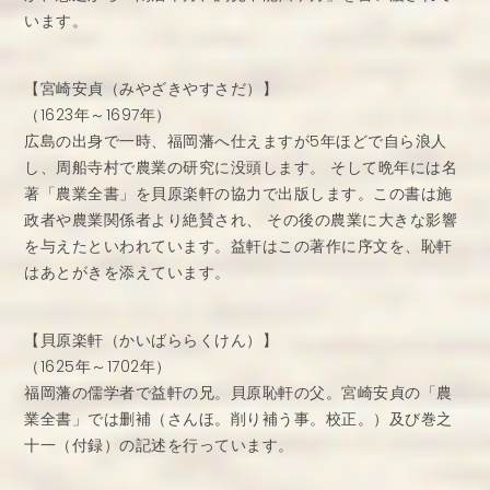
います。
【宮崎安貞（みやざきやすさだ）】
（1623年～1697年）
広島の出身で一時、福岡藩へ仕えますが5年ほどで自ら浪人
し、周船寺村で農業の研究に没頭します。 そして晩年には名
著「農業全書」を貝原楽軒の協力で出版します。この書は施
政者や農業関係者より絶賛され、 その後の農業に大きな影響
を与えたといわれています。益軒はこの著作に序文を、恥軒
はあとがきを添えています。
【貝原楽軒（かいばららくけん）】
（1625年～1702年）
福岡藩の儒学者で益軒の兄。貝原恥軒の父。宮崎安貞の「農
業全書」では删補（さんほ。削り補う事。校正。）及び巻之
十一（付録）の記述を行っています。