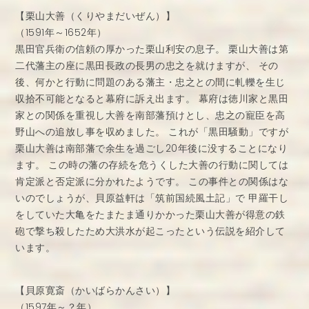
【栗山大善（くりやまだいぜん）】
（1591年～1652年）
黒田官兵衛の信頼の厚かった栗山利安の息子。 栗山大善は第
二代藩主の座に黒田長政の長男の忠之を就けますが、 その
後、何かと行動に問題のある藩主・忠之との間に軋轢を生じ
収拾不可能となると幕府に訴え出ます。 幕府は徳川家と黒田
家との関係を重視し大善を南部藩預けとし、忠之の寵臣を高
野山への追放し事を収めました。 これが「黒田騒動」ですが
栗山大善は南部藩で余生を過ごし20年後に没することになり
ます。 この時の藩の存続を危うくした大善の行動に関しては
肯定派と否定派に分かれたようです。 この事件との関係はな
いのでしょうが、貝原益軒は「筑前国続風土記」で 甲羅干し
をしていた大亀をたまたま通りかかった栗山大善が得意の鉄
砲で撃ち殺したため大洪水が起こったという伝説を紹介して
います。
【貝原寛斎（かいばらかんさい）】
（1597年～？年）