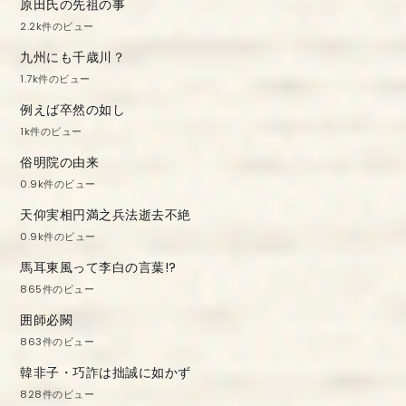
原田氏の先祖の事
2.2k件のビュー
九州にも千歳川？
1.7k件のビュー
例えば卒然の如し
1k件のビュー
俗明院の由来
0.9k件のビュー
天仰実相円満之兵法逝去不絶
0.9k件のビュー
馬耳東風って李白の言葉!?
865件のビュー
囲師必闕
863件のビュー
韓非子・巧詐は拙誠に如かず
828件のビュー