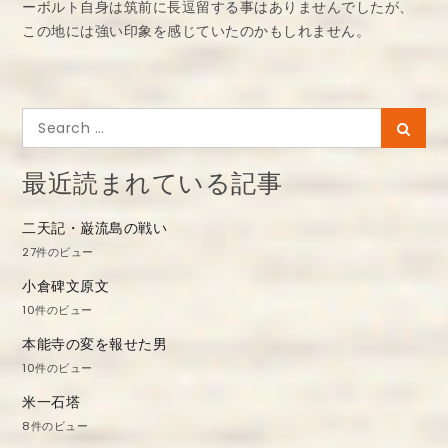
ーボルト自身は筑前に長逗留する事はありませんでしたが、
この地には強い印象を感じていたのかもしれません。
Search
Searc
for:
最近読まれている記事
二天記・巌流島の戦い
27件のビュー
小倉碑文原文
10件のビュー
本能寺の変を報せた男
10件のビュー
米一石塔
8件のビュー